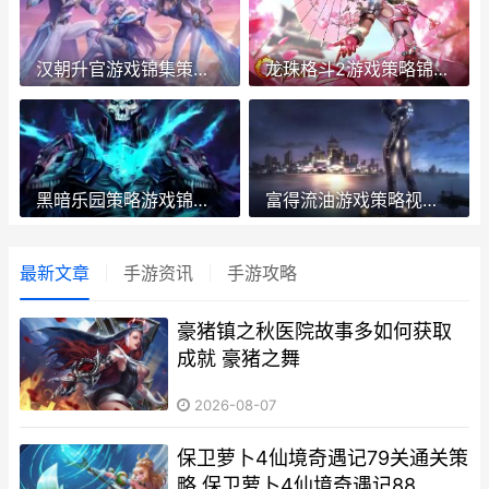
汉朝升官游戏锦集策略 汉代升斗
龙珠格斗2游戏策略锦集 龙珠格斗游戏推荐
黑暗乐园策略游戏锦集 黑暗乐园策略游戏
富得流油游戏策略视频锦集 富得流油壁纸
最新文章
手游资讯
手游攻略
豪猪镇之秋医院故事多如何获取
成就 豪猪之舞
2026-08-07
保卫萝卜4仙境奇遇记79关通关策
略 保卫萝卜4仙境奇遇记88