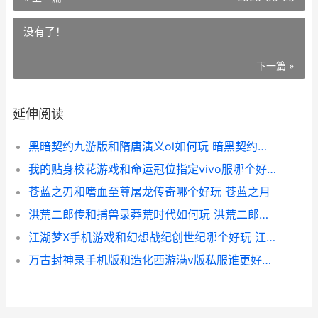
没有了！
下一篇 »
延伸阅读
黑暗契约九游版和隋唐演义ol如何玩 暗黑契约手游官网
我的贴身校花游戏和命运冠位指定vivo服哪个好 我的贴身校花最后一章
苍蓝之刃和嗜血至尊屠龙传奇哪个好玩 苍蓝之月
洪荒二郎传和捕兽录莽荒时代如何玩 洪荒二郎传几个老婆
江湖梦X手机游戏和幻想战纪创世纪哪个好玩 江湖梦网手机版
万古封神录手机版和造化西游满v版私服谁更好玩 万古封灵诀ios