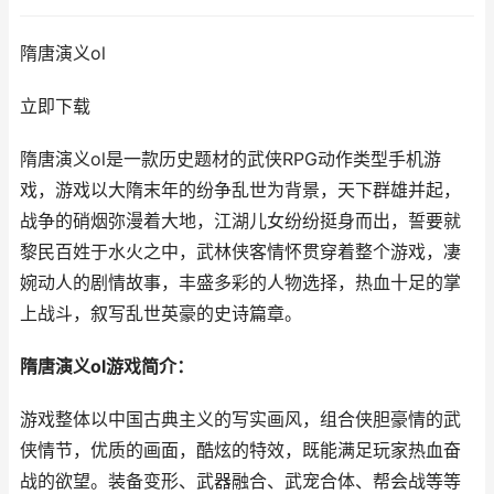
隋唐演义ol
立即下载
隋唐演义ol是一款历史题材的武侠RPG动作类型手机游
戏，游戏以大隋末年的纷争乱世为背景，天下群雄并起，
战争的硝烟弥漫着大地，江湖儿女纷纷挺身而出，誓要就
黎民百姓于水火之中，武林侠客情怀贯穿着整个游戏，凄
婉动人的剧情故事，丰盛多彩的人物选择，热血十足的掌
上战斗，叙写乱世英豪的史诗篇章。
隋唐演义ol游戏简介：
游戏整体以中国古典主义的写实画风，组合侠胆豪情的武
侠情节，优质的画面，酷炫的特效，既能满足玩家热血奋
战的欲望。装备变形、武器融合、武宠合体、帮会战等等