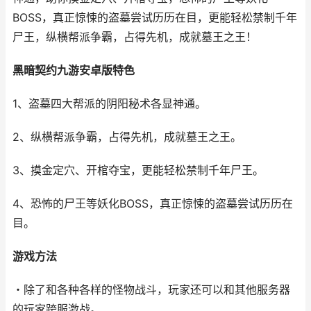
BOSS，真正惊悚的盗墓尝试历历在目，更能轻松禁制千年
尸王，纵横帮派争霸，占得先机，成就墓王之王！
黑暗契约九游安卓版特色
1、盗墓四大帮派的阴阳秘术各显神通。
2、纵横帮派争霸，占得先机，成就墓王之王。
3、摸金定穴、开棺夺宝，更能轻松禁制千年尸王。
4、恐怖的尸王等妖化BOSS，真正惊悚的盗墓尝试历历在
目。
游戏方法
・除了和各种各样的怪物战斗，玩家还可以和其他服务器
的玩家跨服激战。