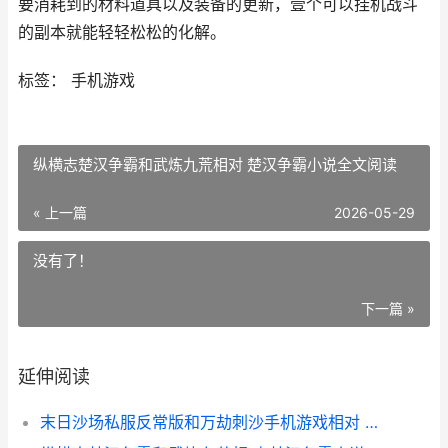
要消耗到的材料道具以及装备的更新，壹个可以挂机战斗
的副本就能轻轻松松的化解。
标签： 手机游戏
纵横志楚汉争霸和武炼九荒相对 楚汉争霸小说全文阅读
« 上一篇
2026-05-29
没有了！
下一篇 »
延伸阅读
末日沙场私服反常版和万劫刺沙手机游戏相对 末日沙场海军型