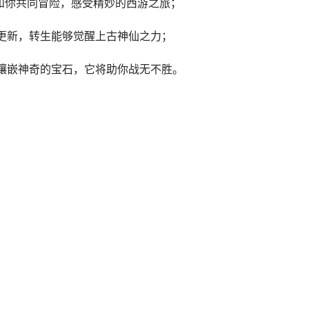
和你共同冒险，感受精妙的西游之旅；
更新，转生能够觉醒上古神仙之力；
镶嵌神奇的宝石，它将助你战无不胜。