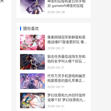
天
神圣的征程和夏日杀手相
对 gameloft神圣的征程
2026-06-28
猜你喜欢
像素网球冠军新鲜版和英
雄战魂BT版谁更好玩 像
素网球冠军新手教程
2026-06-21
狙击任务最佳战场生存和
他的名字叫火哪个好玩 狙
击任务第一关人在哪
2026-06-21
代号万灵手机游戏和幽灵
档案罪恶的面孔苹果正式
版如何玩 代号ol
2026-06-21
梦幻纹章和九州剑玲珑传
说哪个好 梦幻纹章和九州
纹章区别
2026-06-21