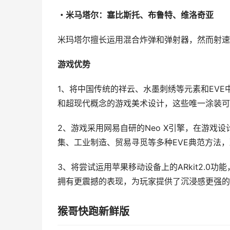
・米马塔尔：塞比斯托、布鲁特、维洛奇亚
米玛塔尔擅长运用混合炸弹和弹射器，然而射速
游戏优势
1、将中国传统的祥云、水墨刺绣等元素和EVE
和超现代概念的游戏美术设计，这些唯一涂装可
2、游戏采用网易自研的Neo X引擎，在游戏
集、工业制造、贸易寻觅等多种EVE典范方法，
3、将尝试运用苹果移动设备上的ARkit2.0
拥有更震撼的表现，为玩家提供了沉浸感更强的
猴哥快跑新鲜版