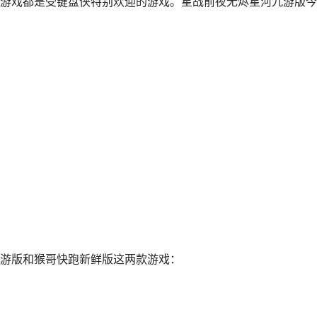
游戏都是受键盘侠特别欢迎的游戏。星战前夜无烬星河九游版今
。
游版和猴哥快跑新鲜版这两款游戏：