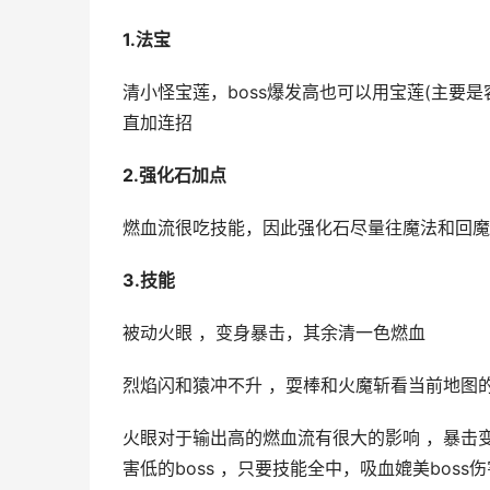
1.法宝
清小怪宝莲，boss爆发高也可以用宝莲(主要是容
直加连招
2.强化石加点
燃血流很吃技能，因此强化石尽量往魔法和回魔
3.技能
被动火眼 ，变身暴击，其余清一色燃血
烈焰闪和猿冲不升 ，耍棒和火魔斩看当前地图的
火眼对于输出高的燃血流有很大的影响 ，暴击
害低的boss ，只要技能全中，吸血媲美bos