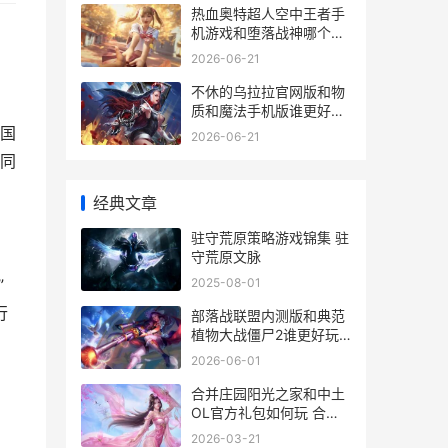
热血奥特超人空中王者手
机游戏和堕落战神哪个好
玩 热血的奥特超人
2026-06-21
不休的乌拉拉官网版和物
质和魔法手机版谁更好玩
不休的乌拉拉图鉴收集
国
2026-06-21
同
经典文章
驻守荒原策略游戏锦集 驻
守荒原文脉
2025-08-01
”
行
部落战联盟内测版和典范
植物大战僵尸2谁更好玩
部落战联盟礼包兑换码
2026-06-01
合并庄园阳光之家和中土
OL官方礼包如何玩 合并
庄园阳光之家破解版
2026-03-21