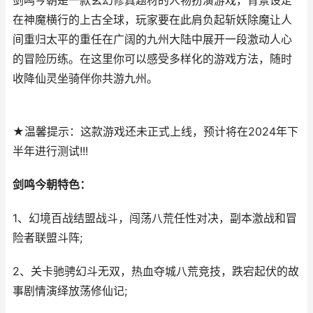
剑鸣今朝是一款玄幻修真题材的人物扮演游戏，背景设定
在神魔横行的上古全球，玩家要在此肩负起斩妖除魔让人
间重归太平的重任在广阔的九州大陆中展开一段激动人心
的冒险历练。在这里你可以感受多样化的游戏方法，随时
收降仙灵坐骑伴你共游九州。
★温馨提示：这款游戏还未正式上线，预计将在2024年下
半年进行测试!!!
剑鸣今朝特色：
1、幻境百战结盟战斗，闯荡八荒任性对决，副本激战和冒
险者联盟斗阵;
2、关卡驰骋幻斗无双，热血夺城八荒竞技，跌宕起伏的故
事剧情演绎放荡修仙记;