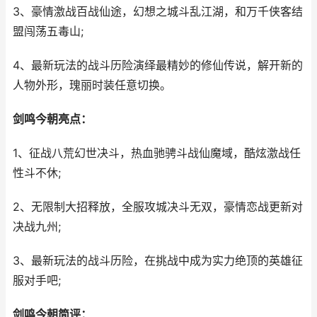
3、豪情激战百战仙途，幻想之城斗乱江湖，和万千侠客结
盟闯荡五毒山;
4、最新玩法的战斗历险演绎最精妙的修仙传说，解开新的
人物外形，瑰丽时装任意切换。
剑鸣今朝亮点：
1、征战八荒幻世决斗，热血驰骋斗战仙魔域，酷炫激战任
性斗不休;
2、无限制大招释放，全服攻城决斗无双，豪情恋战更新对
决战九州;
3、最新玩法的战斗历险，在挑战中成为实力绝顶的英雄征
服对手吧;
剑鸣今朝简评：