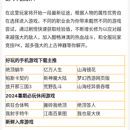
在这里玩家将开始一段最新征途，根据人物的属性优势自
在选择进入游戏，不同的职业会为你带来截然不同的游戏
尝试，通过刷怪快速获取经验值，不断增长修为以应对越
来越强大的敌人，加入酣畅淋漓的热血战斗，和全服玩家
竞技PK，超多强大的上古神器等你解开。
好玩的手机游戏下载主推
绝顶蜗牛
亿万人生
山海镜花
帕斯卡契约
新神魔大陆
梦幻西游网页版
放开那三国3
荒野乱斗
山海经异兽吞噬
2024暑期必玩休闲游戏
疯狂合体鸭
搬砖我绝顶
绝顶答人
我射手特牛
江南百景图
我也是大侠
新鲜入库游戏