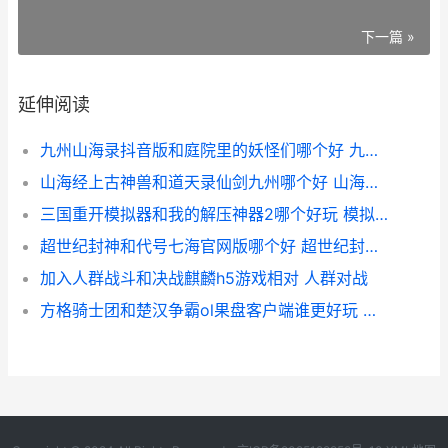
下一篇 »
延伸阅读
九州山海录抖音版和庭院里的妖怪们哪个好 九州山海志
山海经上古神兽和道天录仙剑九州哪个好 山海经上古神兽排行榜前十名
三国重开模拟器和我的解压神器2哪个好玩 模拟器 三国
超世纪封神和代号七海官网版哪个好 超世纪封神榜
加入人群战斗和决战麒麟h5游戏相对 人群对战
方格骑士团和楚汉争霸ol果盘客户端谁更好玩 方格骑士团 角色