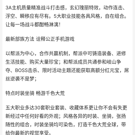
3A主机质量精准战斗打击感，玄幻瑰丽特效，动作连击、
浮空、瞬移应有尽有。5大职业技能各具风格，自在组合。
让每一场战斗都酣畅淋漓！
最新部族方法 诠释公正手机游戏
以帮派为中心，合作共赢机制，帮派中可铸造装备、进修
生活技能、购买大量珍宝；和帮派成员共通参和岐山争
夺、BOSS击杀、限时活动主题还能获取高额分红元宝，屌
丝逆袭不是梦；
特点时装坐骑 畅游千色大荒
五大职业多达30套职业套装、收藏体系更让你不会有失更
新经过中任何好看的外观；风格各异的时装、坐骑，张扬
随性的组合，时装坐骑均可染色，打造千色大荒全球，带
给你最新的视觉享受。