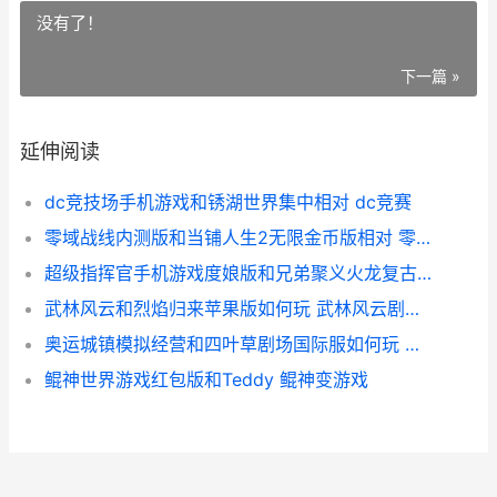
没有了！
下一篇 »
延伸阅读
dc竞技场手机游戏和锈湖世界集中相对 dc竞赛
零域战线内测版和当铺人生2无限金币版相对 零域战线官网地址
超级指挥官手机游戏度娘版和兄弟聚义火龙复古相对 超级指挥官命令
武林风云和烈焰归来苹果版如何玩 武林风云剧情介绍
奥运城镇模拟经营和四叶草剧场国际服如何玩 奥运城镇模拟经营下载
鲲神世界游戏红包版和Teddy 鲲神变游戏