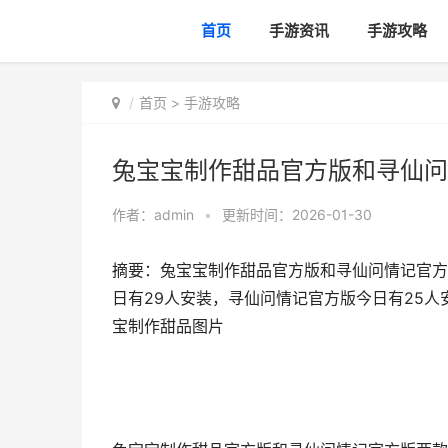
首页
手游资讯
手游攻略
首页
>
手游攻略
兔宝宝制作甜品官方版和寻仙问
作者：
admin
•
更新时间：2026-01-30
摘要：兔宝宝制作甜品官方版和寻仙问情记官方
日有29人安装，寻仙问情记官方版今日有25人
宝制作甜品图片