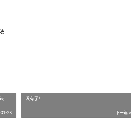
法
诀
没有了！
-01-28
下一篇 