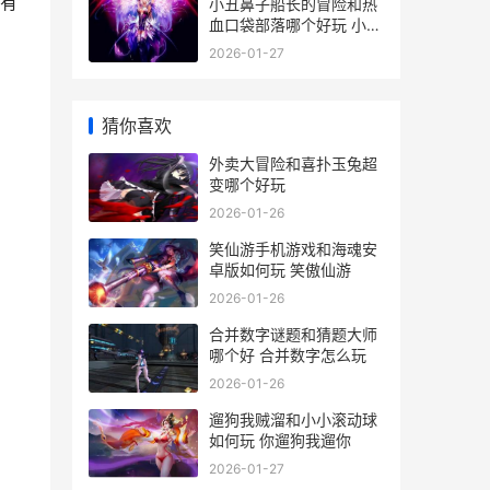
有
小丑鼻子船长的冒险和热
血口袋部落哪个好玩 小丑
鼻子卡通图片
2026-01-27
猜你喜欢
外卖大冒险和喜扑玉兔超
变哪个好玩
2026-01-26
笑仙游手机游戏和海魂安
卓版如何玩 笑傲仙游
2026-01-26
合并数字谜题和猜题大师
哪个好 合并数字怎么玩
2026-01-26
遛狗我贼溜和小小滚动球
如何玩 你遛狗我遛你
2026-01-27