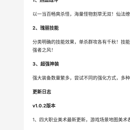
1、热血战斗
以一当百畅爽杀怪，海量怪物割草无双！仙法缭
2、瑰丽技能
分类明确的技能效果，单杀群攻各有千秋！技能
强者之风！
3、超强神装
强大装备数量繁多，尝试不同的强化方式，多种
更新日志
v1.0.2版本
1、四大职业美术最新更新，游戏场景地图美术