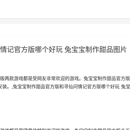
情记官方版哪个好玩 兔宝宝制作甜品图片
版两款游戏都是受网友非常欢迎的游戏。兔宝宝制作甜品官方版
安装。,兔宝宝制作甜品官方版和寻仙问情记官方版哪个好玩 兔