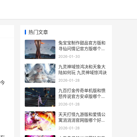
热门文章
兔宝宝制作甜品官方版和
寻仙问情记官方版哪个好
玩 兔宝宝制作甜品图片
2026-01-30
九灵神域惊鸿决和天象大
陆如何玩 九灵神域惊鸿诀
2026-01-28
今
九百打金传奇单机版和愤
宝
怒传说官方安卓版哪个好
九百打金传奇下载
2026-01-28
天天打怪九游版和爱情公
寓消消消官网版哪个好玩
天天打怪下载安装
2026-01-28