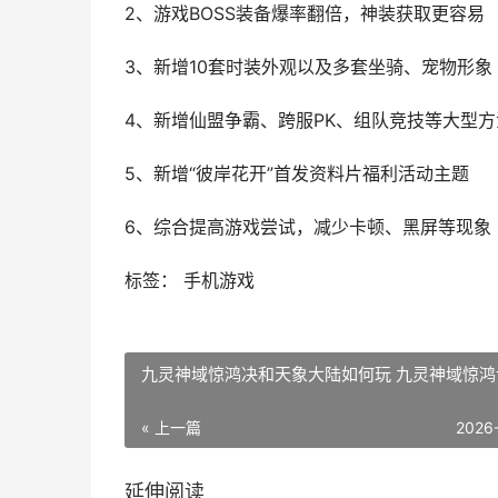
2、游戏BOSS装备爆率翻倍，神装获取更容易
3、新增10套时装外观以及多套坐骑、宠物形象
4、新增仙盟争霸、跨服PK、组队竞技等大型方
5、新增“彼岸花开”首发资料片福利活动主题
6、综合提高游戏尝试，减少卡顿、黑屏等现象
标签： 手机游戏
九灵神域惊鸿决和天象大陆如何玩 九灵神域惊鸿
« 上一篇
2026
延伸阅读