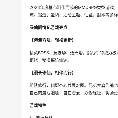
2024年度精心制作而成的MMORPG类型游
球。锻造、坐骑、活动主题、仙盟，副本等多样
寻仙问情记游戏亮点
【海量方法，轻松更新】
精英BOSS、竞技场、通天塔，挑战你的战力
缭绕，秘境探访仙迹。
【漫长修仙，相伴而行】
组队修行，仙盟齐心共展宏图。兄弟并肩作战也
自己的游戏姻缘，自在恋爱，双修练级，奖励更
游戏特色