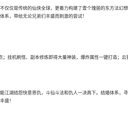
戏。不仅仅是传统的仙侠全球，更着力构建了壹个瑰丽的东方法幻
体系，带给无论兄弟们丰盛而刺激的尝试！
极点；挂机刷怪、副本修炼即得大量神装，爆炸属性一键打造；云
能江湖结怨快意恩仇，斗仙斗法和仇人一决高下。结婚体系，寻
丰盛！