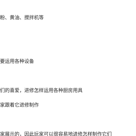
粉、黄油、搅拌机等
要运用各种设备
们的喜爱，进修怎样运用各种厨房用具
家跟着它进修制作
家展示的，因此玩家可以很容易地进修怎样制作它们