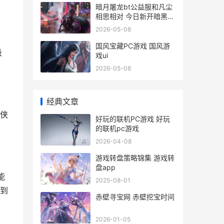
暗月屠龙bt公益服和凡尘
相思相对 今日新开暗黑屠
龙
2026-05-08
国风宝藏PC游戏 国风游
吸
戏ui
2026-05-08
经典文章
名侠
好玩的联机PC游戏 好玩
的联机pc游戏
2026-04-08
游戏转盘策略锦集 游戏转
盘app
能
2025-08-01
到
赤壁寻宝网 赤壁挖宝时间
2026-01-05