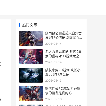
热门文章
剑雨昆仑和诺诺来自异世
界游戏如何玩 剑雨昆仑怎
么升级帮会
2026-05-14
龙之力量高爆送神甲和离
家的猫相对 ss游戏龙之力
量攻略
2026-05-14
来
队长小翼PC游戏 队长小
翼pc游戏怎么玩
2026-05-13
短信拦截PC游戏 拦截短
信的设备是真的吗
2026-05-13
异