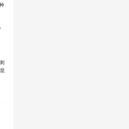
种
。
刺
昆