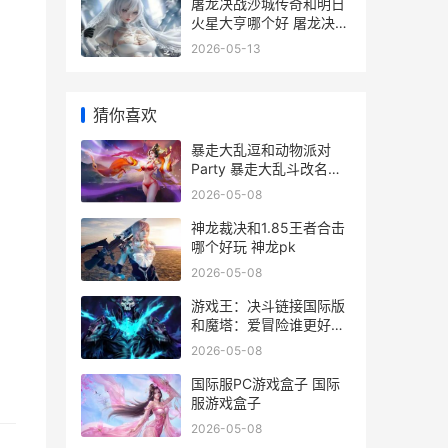
屠龙决战沙城传奇和明日
火星大亨哪个好 屠龙决战
沙城传奇3所有活动
2026-05-13
猜你喜欢
暴走大乱逗和动物派对
Party 暴走大乱斗改名叫
什么了
2026-05-08
神龙裁决和1.85王者合击
哪个好玩 神龙pk
2026-05-08
游戏王：决斗链接国际版
和魔塔：爱冒险谁更好玩
游戏王决斗链接卡组强度
2026-05-08
排名
国际服PC游戏盒子 国际
服游戏盒子
2026-05-08