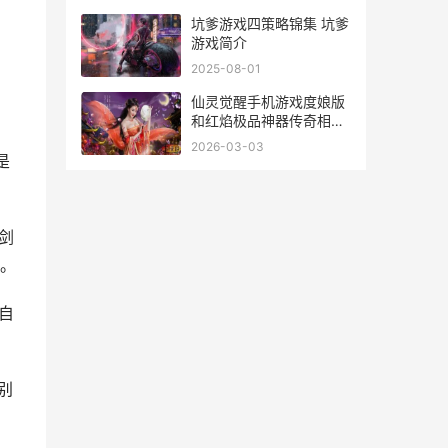
，
坑爹游戏四策略锦集 坑爹
游戏简介
2025-08-01
仙灵觉醒手机游戏度娘版
和红焰极品神器传奇相对
仙灵觉醒ios叫啥
2026-03-03
是
剑
。
自
别