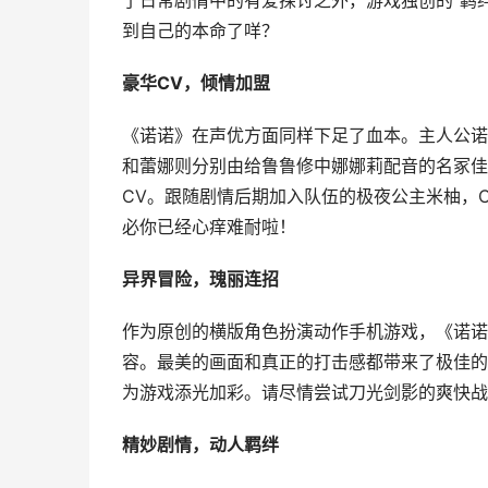
了日常剧情中的有爱探讨之外，游戏独创的“羁
到自己的本命了咩？
豪华CV，倾情加盟
《诺诺》在声优方面同样下足了血本。主人公诺
和蕾娜则分别由给鲁鲁修中娜娜莉配音的名冢佳织
CV。跟随剧情后期加入队伍的极夜公主米柚，
必你已经心痒难耐啦！
异界冒险，瑰丽连招
作为原创的横版角色扮演动作手机游戏，《诺诺
容。最美的画面和真正的打击感都带来了极佳的
为游戏添光加彩。请尽情尝试刀光剑影的爽快战
精妙剧情，动人羁绊