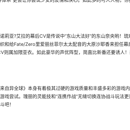
绊体系”更会让你尝试少女的友情和决心。如此多的可人人物，你
诺莉亚?艾拉的幕后CV是传说中“东山大法好”的东山奈央哟！琉
和给Fate/Zero里爱丽丝菲尔太太配音的大原沙耶香来担任幕
CV则属加隈亚衣。如此豪华的声优阵型，简直比新番还要诱人！
来自异全球》本身有着极其过硬的游戏质量和丰盛多彩的游戏内
游戏尝试。瑰丽的灵能技和“连携作战”无缝切换连协战斗玩法更
斗吧！