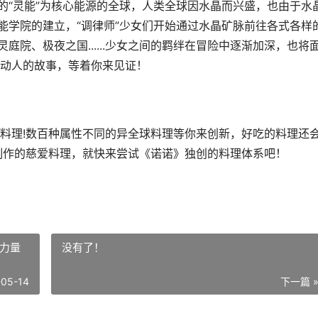
的“灵能”为核心能源的全球，人类全球因水晶而兴盛，也由于水
能学院的建立，“调律师”少女们开始通过水晶矿脉前往各式各样
庭院、极夜之国......少女之间的羁绊在冒险中逐渐加深，也将
动人的故事，等着你来见证！
料理!数百种属性不同的异全球料理等你来创新，好吃的料理还
制作的慈爱料理，就快来尝试《诺诺》独创的料理体系吧！
之力量
没有了！
-05-14
下一篇 