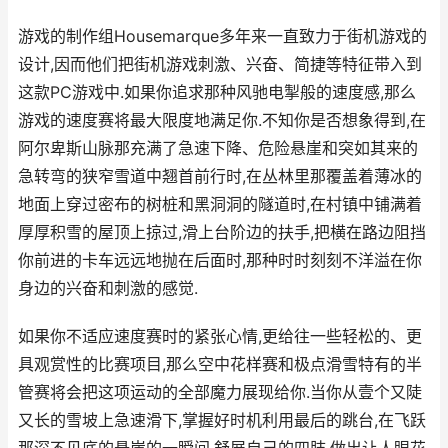
游戏的制作组Housemarque多年来一直致力于街机游戏的
设计,因而他们把街机游戏刺激、兴奋、简捷等特征带入到
这款PC游戏中.如果你追求那种风驰电掣般的速度感,那么
游戏的速度赛将最大限度地满足你.不知你是否想象得到,在
阿尔卑斯山脉那充满了急速下降、危险悬崖和突如其来的
急转弯的狭窄雪道中翘首前行时,在丛林里那覆盖着薄冰的
地面上穿过密布的树桩和黑洞洞的隧道时,在村镇中铺满着
厚厚积雪的屋顶上掠过,滑上台阶边的扶手,把横在路边阻挡
你前进的卡车远远地抛在后面时,那种时时刻刻不洋溢在你
身边的兴奋和刺激的感觉.
如果你不适应速度赛时的紧张心情,更给往一些轻松的、更
具观赏性的比赛项目,那么空中花样赛和极点滑雪特有的半
管赛将会把这项运动的全部魔力展现给你.当你从壹个又陡
又长的雪坡上急速滑下,掌握好时机利用最后的跳台,在飞跃