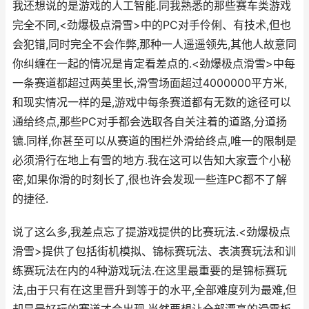
我还想说的是游戏的人工智能.同我熟悉的那些赛车类游戏
完全不同,<劲爆极点滑雪>中的PC对手伶俐、有技术,但也
会犯错,同时完全不会作弊,那种一人遥遥领先,其他人故意同
你纠缠在一起的情况是肯定看差点的.<劲爆极点滑雪>中每
一条赛道都超过两英里长,滑雪场面超过4000000平方米,
和现实情况一样的是,游戏中每条赛道都有无数的途径可以
通给终点,那些PC对手都会选取各自关注着的道路,分道扬
镳.同样,你甚至可以从赛道的围栏外滑给终点,唯一的限制是
必须滑行在地上有雪的地方.我在这可以告知大家壹个小秘
密,如果你滑的时刻长了,很也许会发现一些连PC都不了解
的捷径.
说了这么多,我差点忘了提游戏提供的比赛玩法.<劲爆极点
滑雪>提供了包括街机模拟、锦标赛玩法、表演赛玩法和训
练赛玩法在内的4种游戏玩法.在这里最重要的是锦标赛玩
法,由于只有在这里晋升到等于的水平,全部难度列为最难,但