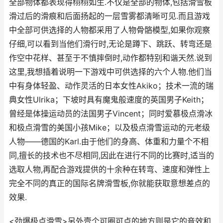
全部物体都表现得栩栩如生.不仅是全部的物体,包括滑雪板
滑过后的滑痕和后面扬起的一层雪雾都清晰可见.而且游戏
中全部可供选择的人物都采用了人物骨骼模型,如果你观察
仔细,可以看到当他们滑行时,无论是蹲下、跳跃、转弯还是
作空中花样、甚至于不慎摔倒时,动作都特别和谐天然.说到
这里,我想插着说明一下游戏中可供选择的六个人物.他们当
中有身体轻盈、动作灵活的日本女性Akiko；技术一流的瑞
典女性Ulrika；下坡时具有魔鬼般速度的英国男子Keith；
曾经是体操运动员的法国男子Vincent；同时爱慕极点滑冰
和极点滑雪的美国小孩Mike；以及极点滑雪运动的元老级
人物——德国的Karl.由于他们的身高、体重和力量个不相
同,擅长的技术也不尽相同,因此在进行不同的比赛时,适当的
选取人物,再配合游戏提供的十余种在转弯、速度和弹性上
完全不同的真正的国际名牌滑雪板,你就能获取意想差点的
效果.
<劲爆极点滑雪>另外壹个可圈可点的地方则是它的音效和