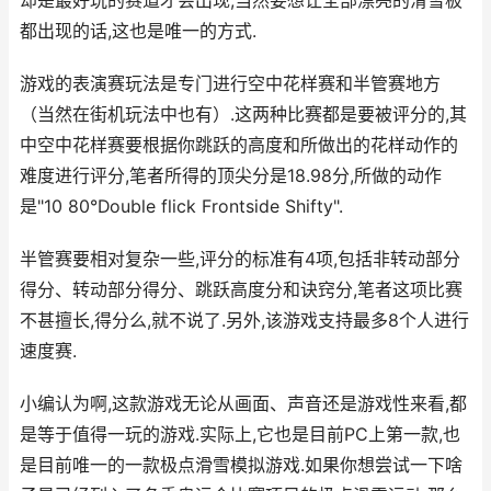
却是最好玩的赛道才会出现,当然要想让全部漂亮的滑雪板
都出现的话,这也是唯一的方式.
游戏的表演赛玩法是专门进行空中花样赛和半管赛地方
（当然在街机玩法中也有）.这两种比赛都是要被评分的,其
中空中花样赛要根据你跳跃的高度和所做出的花样动作的
难度进行评分,笔者所得的顶尖分是18.98分,所做的动作
是"10 80°Double flick Frontside Shifty".
半管赛要相对复杂一些,评分的标准有4项,包括非转动部分
得分、转动部分得分、跳跃高度分和诀窍分,笔者这项比赛
不甚擅长,得分么,就不说了.另外,该游戏支持最多8个人进行
速度赛.
小编认为啊,这款游戏无论从画面、声音还是游戏性来看,都
是等于值得一玩的游戏.实际上,它也是目前PC上第一款,也
是目前唯一的一款极点滑雪模拟游戏.如果你想尝试一下啥