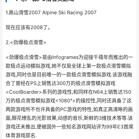
1.高山滑雪2007 Alpine Ski Racing 2007
现在应该有2008了。
2.<劲爆极点滑雪>
<劲爆极点滑雪>是由Infogrames为迎接千禧年而推出的一
款极点运动模拟游戏,她不仅是全球上第一款极点滑雪模拟
游戏,同时也是目前唯一的一款极点滑雪模拟游戏.该游戏融
合了曾经在PS上销售达300万的极点滑雪模拟游戏
<CoolBoarder>系列的游戏性,和同样在N64上销售达150
万的极点滑雪模拟游戏<1080°>的操控性,同时还具备了这
两款游戏所不也许具备的PC游戏的特性,如真正高清晰的画
面,眼花缭乱的光影效果,动感的音乐,新鲜的3维技术等等.该
游戏还未推出,便被国外一些知名游戏网站评为99年E3首席
体育游戏提名.