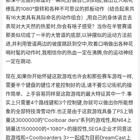
那深不见底的悬崖的一瞬间,舒展自己的四肢,做出让人眼花
缭乱的1080°旋转和各种不可思议的抓板动作（结合起来共
有16大类具有具际命名的动作组合）,用自己的身体语言去
表现对大天然的热爱时,你会有啥子感受？当你在半管赛道
那类似切成了一半的大管道的底部,以钟摆似的运动方法前
进,并利用管道两边的坡度跳跃到空中,吹着口哨做出各种花
哨时髦的动作时,我相信你的热血一定在沸腾,你的运动神经
一定在跳动.
现在,如果你开始怀疑这款游戏也许会和那些赛车游戏一样,
需要半个键盘的键位才能控制好的话,请不要忘记街机的操
作简单、上手容易同样是这款游戏的最大特征其中一个.事
实上只需要4个路线键和3个控制键,你就可以做出你所能想
象的全部特技滑雪动作.也正是由于这款游戏具备了PS上销
量达3000000的"Coolboar ders"系列的游戏性,和N64上
销量达1500000的<1080°>的操控性,SEGA企业才同意这
款游戏和<Coolboarders 3>一起成为目前DreamCast上