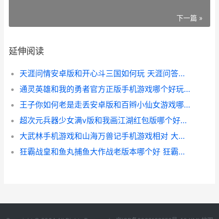
下一篇 »
延伸阅读
天涯问情安卓版和开心斗三国如何玩 天涯问答手机版
通灵英雄和我的勇者官方正版手机游戏哪个好玩 通灵王 cv
王子你如何老是走丢安卓版和百辫小仙女游戏哪个好玩 王子咋啦
超次元兵器少女满v版和我画江湖红包版哪个好玩 超次元兵器少女是谁
大武林手机游戏和山海万兽记手机游戏相对 大武林2修改版
狂霸战皇和鱼丸捕鱼大作战老版本哪个好 狂霸战皇小说叫什么名字