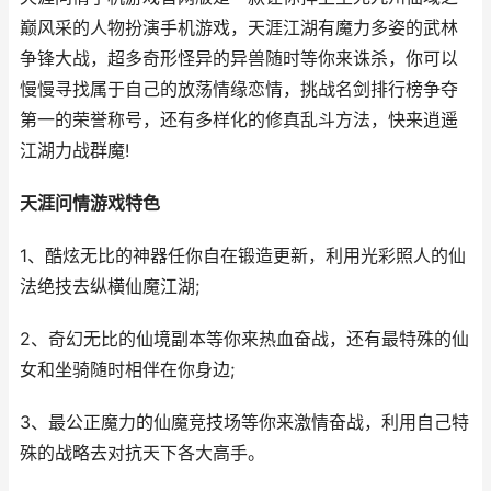
巅风采的人物扮演手机游戏，天涯江湖有魔力多姿的武林
争锋大战，超多奇形怪异的异兽随时等你来诛杀，你可以
慢慢寻找属于自己的放荡情缘恋情，挑战名剑排行榜争夺
第一的荣誉称号，还有多样化的修真乱斗方法，快来逍遥
江湖力战群魔!
天涯问情游戏特色
1、酷炫无比的神器任你自在锻造更新，利用光彩照人的仙
法绝技去纵横仙魔江湖;
2、奇幻无比的仙境副本等你来热血奋战，还有最特殊的仙
女和坐骑随时相伴在你身边;
3、最公正魔力的仙魔竞技场等你来激情奋战，利用自己特
殊的战略去对抗天下各大高手。