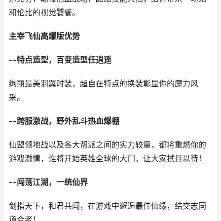
和伦比的视觉饕餮。
主宰飞仙高爆版优势
--特点造型，百变造型任逍遥
绚丽最美羽翼时装，超自在特点的换装彰显你的魔力风
采。
--跨服激战，野外乱斗热血爆棚
仙盟领地战以及各大帮派之间的实力较量，都将重燃你的
游戏激情，谁将开始英雄全球的大门，让大家拭目以待！
--闯荡江湖，一统仙界
剑指天下，和君共闯，在游戏中邂逅最佳仙缘，结交志同
道合者！