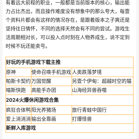
有着远大前程的职业，一般都是当前版本的核心，输出能
力占比杰出，而且操作难度没有想象中的那么夸大，每壹
个资料片都会有这样的情况存在，是跟着版本之子爽还是
坚持往日情怀，不同的选择天然会有不同的尝试。游戏生
活周期相对长，可以投入点时刻在人物养成生，说不定到
时候不玩还能卖号。
好玩的手机游戏下载主推
原神
使命召唤手机游戏
人类跌落梦境
帕斯卡契约
万国觉醒
另壹个伊甸：超越时空的猫
喵斯快跑
高能手办团
山海经异兽吞噬
2024火爆休闲游戏合集
疯狂合体鸭
阳光养猪场
旅行青蛙中国行
爱上消消消
输出全靠画
打爆怪兽
新鲜入库游戏