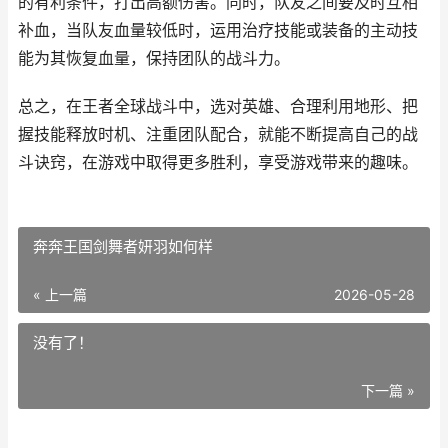
的有利条件，打出高额伤害。同时，队友之间要及时互相
补血，当队友血量较低时，运用治疗技能或装备的主动技
能为其恢复血量，保持团队的战斗力。
总之，在王者全球战斗中，选对英雄、合理利用地形、把
握技能释放时机、注重团队配合，就能不断提高自己的战
斗诀窍，在游戏中取得更多胜利，享受游戏带来的趣味。
奔奔王国剑舞者妍羽如何样
« 上一篇
2026-05-28
没有了！
下一篇 »