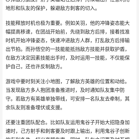
地形和队友的保护，躲避敌方刺客的切入。
技能释放时机也极为重要。例如关羽，他的冲锋姿态能大
幅提高移速，在团战开始前，先绕到敌方后排，接着找准
时机开始冲锋姿态，快速冲进敌方人群，打乱敌方后排输
出节拍。而孙悟空的一技能能抵挡敌方技能并获取护盾，
在敌方决定因素技能出手时，及时运用一技能，不仅能保
护自己，还也许反制敌方。
游戏中要时刻关注小地图，了解敌方英雄的位置和动给。
当发现敌方多人抱团准备推进时，及时通知队友集中防
守。若敌方有英雄单独带线，可安排一名队友去牵制，其
余队友则准备埋伏或支援。
还要注重团队配合。比如队友运用鬼谷子开始大招隐身加
速时，己方射手和刺客要及时跟上输出，利用鬼谷子创新