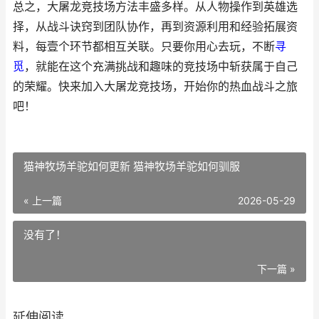
总之，大屠龙竞技场方法丰盛多样。从人物操作到英雄选
择，从战斗诀窍到团队协作，再到资源利用和经验拓展资
料，每壹个环节都相互关联。只要你用心去玩，不断
寻
觅
，就能在这个充满挑战和趣味的竞技场中斩获属于自己
的荣耀。快来加入大屠龙竞技场，开始你的热血战斗之旅
吧！
猫神牧场羊驼如何更新 猫神牧场羊驼如何驯服
« 上一篇
2026-05-29
没有了！
下一篇 »
延伸阅读