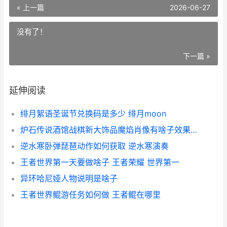
« 上一篇
2026-06-27
没有了！
下一篇 »
延伸阅读
绯月絮语圣诞节兑换码是多少 绯月moon
炉石传说酒馆战棋新大饰品魔焰肖像有啥子效果 炉石传说酒馆战棋最新更新内容
逆水寒卧弹琵琶动作如何获取 逆水寒演奏
王者世界第一天要做啥子 王者荣耀 世界第一
异环哈尼娅人物说明是啥子
王者世界鲲游任务如何做 王者鲲在哪里