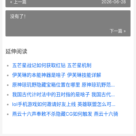
« 上一篇
2026-06-28
没有了！
下一篇 »
延伸阅读
五芒星战记如何获取红钻 五芒星机制
伊芙琳的本能神器是啥子 伊芙琳技能详解
原神琼玑野隐藏宝箱位置在哪里 原神琼玑野范围图
我国古代计时法中的丑时指的是啥子 我国古代计时法有哪几种
lol手机游戏如何邀请好友上线 英雄联盟怎么可以在手机上玩
燕云十六声奉敕不杀隐藏CG如何触发 燕云十六骑