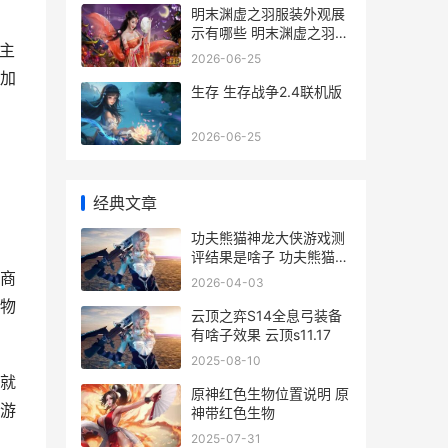
明末渊虚之羽服装外观展
示有哪些 明末渊虚之羽服
主
饰图片
2026-06-25
加
生存 生存战争2.4联机版
2026-06-25
经典文章
功夫熊猫神龙大侠游戏测
评结果是啥子 功夫熊猫神
龙大侠在线观看
商
2026-04-03
物
云顶之弈S14全息弓装备
有啥子效果 云顶s11.17
2025-08-10
就
原神红色生物位置说明 原
游
神带红色生物
2025-07-31