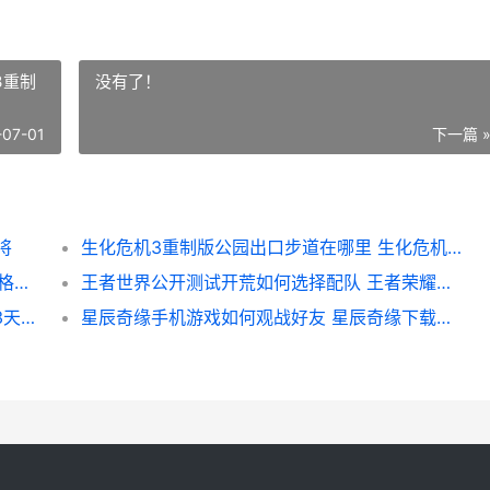
3重制
没有了！
-07-01
下一篇 
将
生化危机3重制版公园出口步道在哪里 生化危机3重制版警察局保险柜密码
DNF2026男格斗家如何选择徽章属性 dnf男格斗家技能详解
王者世界公开测试开荒如何选择配队 王者荣耀世界公测
生存33天逝者之村如何进入隐藏房间 生存33天逝者之村最后一个宝箱
星辰奇缘手机游戏如何观战好友 星辰奇缘下载安装