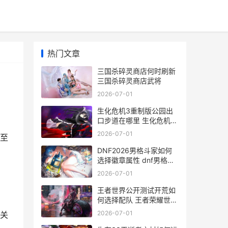
热门文章
三国杀碎灵商店何时刷新
三国杀碎灵商店武将
2026-07-01
生化危机3重制版公园出
口步道在哪里 生化危机3
重制版警察局保险柜密码
2026-07-01
至
DNF2026男格斗家如何
选择徽章属性 dnf男格斗
家技能详解
2026-07-01
王者世界公开测试开荒如
何选择配队 王者荣耀世界
公测
2026-07-01
关