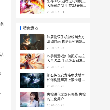
生存33天逝者之村如何进
入隐藏房间 生存33天逝
者之村最后一个宝箱
2026-07-01
务
猜你喜欢
妹居物语手机游戏幽会方
法如何玩 物语系列妹妹出
场
2026-06-25
活
lol手机游戏如何把好友拉
入黑名单 手机版本lol怎么
开始游戏啊
2026-06-25
完
炉石传说安戈洛龟途版本
如何构建超高上限卡组 炉
石传说安戈洛龟途成就攻
2026-06-25
略
主
失控进化武器有哪些 失控
的进化简介
2026-06-25