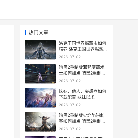
热门文章
洛克王国世界燃薪虫如何
培养 洛克王国世界燃薪虫
怎么进化
2026-07-02
暗黑2重制版邪咒魔箭术
士如何加点 暗黑2重制版
邪恶地带财宝等级
2026-07-02
妹妹、他人、妄想症如何
下载配置 妹妹以求
2026-07-02
暗黑2重制版火焰陷阱刺
客如何加点 暗黑2重制版
火炬属性
2026-07-02