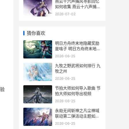
燕云十六声捕风寻影回忆
如何收集 燕云十六声捕风
寻影怎么玩
2026-07-02
猜你喜欢
明日方舟终末地隐藏奖励
是啥子 明日方舟终末地官
网入口
2026-06-25
九牧之野武将如何排行 九
牧之州
2026-06-25
节拍大师如何导入歌曲 节
验
拍大师如何导出视频
2026-06-25
永劫无间斩神之凡尘神域
联动第二弹活动主题如何
永劫无间戮神伞
2026-06-25