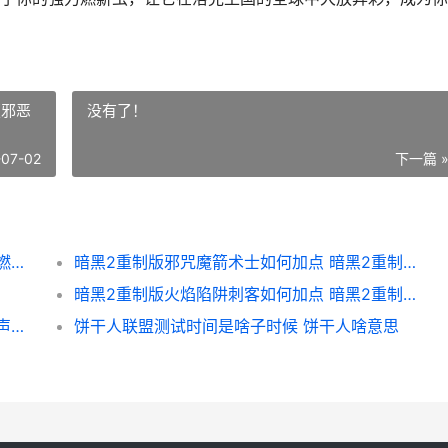
版邪恶
没有了！
-07-02
下一篇 
洛克王国世界燃薪虫如何培养 洛克王国世界燃薪虫怎么进化
暗黑2重制版邪咒魔箭术士如何加点 暗黑2重制版邪恶地带财宝等级
暗黑2重制版火焰陷阱刺客如何加点 暗黑2重制版火炬属性
燕云十六声捕风寻影回忆如何收集 燕云十六声捕风寻影怎么玩
饼干人联盟测试时间是啥子时候 饼干人啥意思