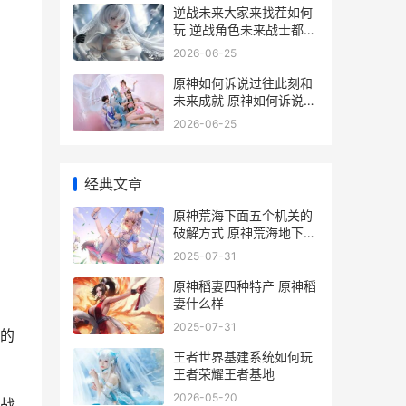
逆战未来大家来找茬如何
玩 逆战角色未来战士都提
供什么属性
2026-06-25
原神如何诉说过往此刻和
未来成就 原神如何诉说过
去的秘密
2026-06-25
经典文章
原神荒海下面五个机关的
破解方式 原神荒海地下五
个
2025-07-31
原神稻妻四种特产 原神稻
妻什么样
2025-07-31
的
王者世界基建系统如何玩
王者荣耀王者基地
2026-05-20
战