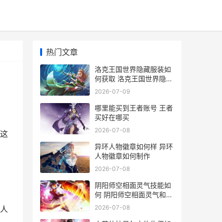
热门文章
洛克王国世界隐藏服装如
何获取 洛克王国世界隐藏
宠物
2026-07-09
哪里能买到王者账号 王者
买好在哪买
2026-07-08
这
异环人物徽章如何样 异环
人物徽章如何制作
2026-07-08
阴阳师空相面灵气技能如
何 阴阳师空相面灵气和面
灵气哪个好
2026-07-08
人