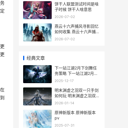
务
饼干人联盟测试时间是啥
子时候 饼干人啥意思
定
2026-07-02
燕云十六声捕风寻影回忆
如何收集 燕云十六声捕风
寻影怎么玩
2026-07-02
更
更
经典文章
下一站江湖2月下剑舞任
务策略 下一站江湖2月下
飞针技能
2025-12-17
在
明末渊虚之羽双一只手剑
如何玩 明末渊虚之羽双刀
到
先神之言
2026-01-14
原神新版本 原神新版本
pv
2025-07-31