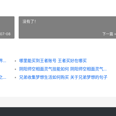
没有了！
-07-08
下一篇 
洛克王国世界隐藏服装如何获取 洛克王国世界隐藏宠物
哪里能买到王者账号 王者买好在哪买
阴阳师空相面灵气技能如何 阴阳师空相面灵气和面灵气哪个好
小花仙拉贝尔之约佐伊如何样 小花仙拉贝尔之约最新版
兄弟收集梦想生活如何购买 关于兄弟梦想的句子