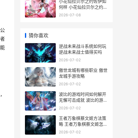
小花仙拉贝尔之约佐伊如
何样 小花仙拉贝尔之约最
新版
2026-07-08
公
猜你喜欢
者
逆战未来战斗系统如何玩
能
逆战未来战士值得买吗
2026-07-02
傲世龙城有哪些职业 傲世
龙城手游攻略
2026-07-02
，
波比的游戏时间如何解开
无懈可击成就 波比的游戏
时间第五章0.6.0
2026-07-02
王者万象棋蔡文姬方法策
略 王者万象棋蔡文姬怎么
玩
2026-07-02