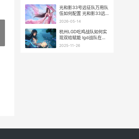
光和影33号远征队万用队
伍如何配置 光和影33远
征队 会逃跑的球 都在哪
2026-05-14
儿
杭州LGD吃鸡战队如何实
现双给赋能 lgd战队在杭
»
州哪里
2025-11-26