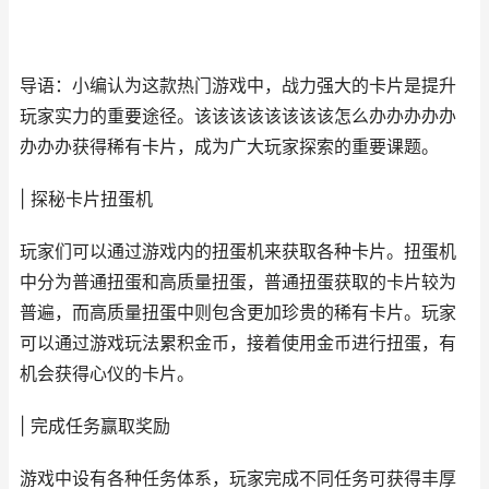
导语：小编认为这款热门游戏中，战力强大的卡片是提升
玩家实力的重要途径。该该该该该该该该怎么办办办办办
办办办获得稀有卡片，成为广大玩家探索的重要课题。
| 探秘卡片扭蛋机
玩家们可以通过游戏内的扭蛋机来获取各种卡片。扭蛋机
中分为普通扭蛋和高质量扭蛋，普通扭蛋获取的卡片较为
普遍，而高质量扭蛋中则包含更加珍贵的稀有卡片。玩家
可以通过游戏玩法累积金币，接着使用金币进行扭蛋，有
机会获得心仪的卡片。
| 完成任务赢取奖励
游戏中设有各种任务体系，玩家完成不同任务可获得丰厚