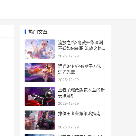
热门文章
流放之路2隐藏升华深渊
巫妖如何转职 流放之路2
隐藏掉落快捷键
2025-12-29
远光84PVP有啥子方法
远光光型
2025-12-29
王者荣耀改版花木兰的新
玩法解析
2025-12-29
排位王者荣耀策略指南
2025-12-29