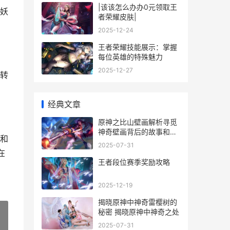
|该该怎么办办0元领取王
妖
者荣耀皮肤|
2025-12-24
王者荣耀技能展示：掌握
每位英雄的特殊魅力
2025-12-27
转
经典文章
原神之比山壁画解析寻觅
神奇壁画背后的故事和传
和
说 原神之比山火炬点燃顺
2025-07-31
序
在
王者段位赛季奖励攻略
2025-12-19
揭晓原神中神奇雷樱树的
秘密 揭晓原神中神奇之处
2025-07-31