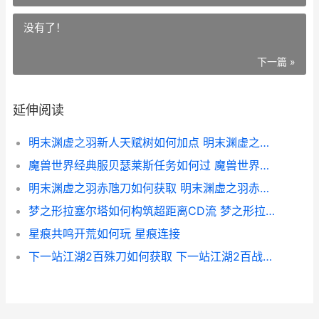
没有了！
下一篇 »
延伸阅读
明末渊虚之羽新人天赋树如何加点 明末渊虚之羽新娘怎么打
魔兽世界经典服贝瑟莱斯任务如何过 魔兽世界经典服和怀旧服的区别
明末渊虚之羽赤虺刀如何获取 明末渊虚之羽赤虺刀搭配
梦之形拉塞尔塔如何构筑超距离CD流 梦之形拉塞尔塔攻略
星痕共鸣开荒如何玩 星痕连接
下一站江湖2百殊刀如何获取 下一站江湖2百战圣功怎么获取