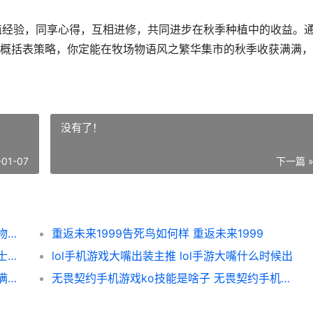
种植经验，同享心得，互相进修，共同进步在秋季种植中的收益。
概括表策略，你定能在牧场物语风之繁华集市的秋季收获满满，
没有了！
-01-07
下一篇 
牧场物语风之繁华集市秋季作物有哪些 牧场物语风之繁华集市防风组件
重返未来1999告死鸟如何样 重返未来1999
空洞骑士丝之歌全武器防具如何获取 空洞骑士丝之歌wiki
lol手机游戏大嘴出装主推 lol手游大嘴什么时候出
原神月之印供奉地点在哪里 原神月之印供奉满了怎么办
无畏契约手机游戏ko技能是啥子 无畏契约手机游戏叫什么