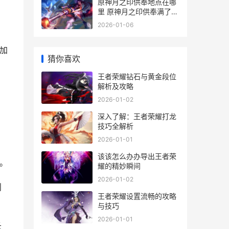
原神月之印供奉地点在哪
里 原神月之印供奉满了怎
么办
2026-01-06
加
猜你喜欢
王者荣耀钻石与黄金段位
解析及攻略
2026-01-02
深入了解：王者荣耀打龙
技巧全解析
2026-01-01
该该怎么办办导出王者荣
。
耀的精妙瞬间
2026-01-02
则
王者荣耀设置流畅的攻略
与技巧
2026-01-01
长