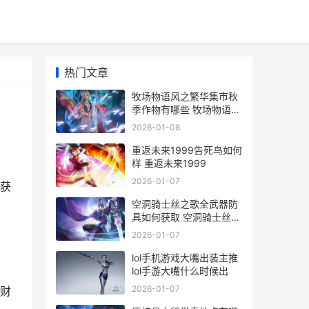
热门文章
牧场物语风之繁华集市秋
季作物有哪些 牧场物语风
之繁华集市防风组件
2026-01-08
重返未来1999告死鸟如何
样 重返未来1999
2026-01-07
获
空洞骑士丝之歌全武器防
具如何获取 空洞骑士丝之
歌wiki
2026-01-07
lol手机游戏大嘴出装主推
lol手游大嘴什么时候出
2026-01-07
财