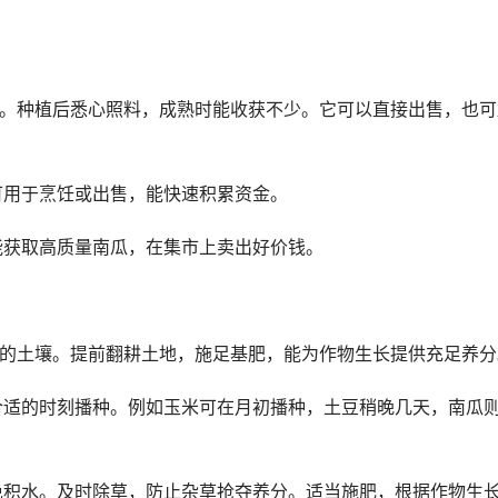
来源。种植后悉心照料，成熟时能收获不少。它可以直接出售，也可
可用于烹饪或出售，能快速积累资金。
育能获取高质量南瓜，在集市上卖出好价钱。
良好的土壤。提前翻耕土地，施足基肥，能为作物生长提供充足养分
择合适的时刻播种。例如玉米可在月初播种，土豆稍晚几天，南瓜
避免积水。及时除草，防止杂草抢夺养分。适当施肥，根据作物生