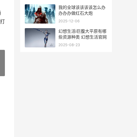
我的全球该该该该怎么办
通
办办办做红石大炮
打
2025-12-06
幻想生活i巨腹大平原有哪
些资源种类 幻想生活官网
2025-08-23
»