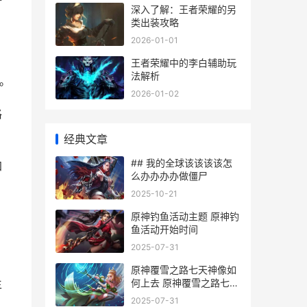
深入了解：王者荣耀的另
类出装攻略
2026-01-01
王者荣耀中的李白辅助玩
法解析
。
2026-01-02
格
经典文章
## 我的全球该该该该怎
加
么办办办办做僵尸
2025-10-21
原神钓鱼活动主题 原神钓
鱼活动开始时间
2025-07-31
原神覆雪之路七天神像如
何上去 原神覆雪之路七天
生
神像为什么打不开
2025-07-31