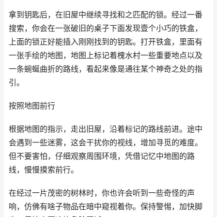
拿到钥匙后，在旧屋中继续寻找和之匹配的锁。经过一番
搜索，你会在一张破旧的桌子下面发现壹个小巧的铁盒，
上面的锁正好能插入刚刚找到的钥匙。打开铁盒，里面有
一张手绘的地图，地图上标记着槐水村一些重要地点以及
一条蜿蜒曲折的路线，看起来像是通往某个神奇之处的指
引。
按照地图前行
根据地图的指示，走出旧屋，沿着标记的路线前进。途中
会遇到一些迷雾，这会干扰你的视线，增加寻觅的难度。
但不要害怕，仔细观察周围环境，凭借记忆中地图的路
线，慢慢摸索前行。
在经过一片茂密的树林时，你也许会听到一些奇怪的声
响，仿佛有啥子物品在暗中窥视着你。保持警惕，加快脚