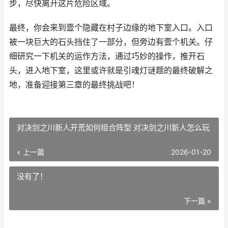
步，尽快离开这片危险区域。
最终，你会来到壹个隐藏在村子边缘的地下室入口。入口
被一块巨大的石头挡住了一部分，但旁边有壹个机关。仔
细研究一下机关的运作方法，通过巧妙的操作，推开石
头，进入地下室，这里或许就是引魂灯谜题的最终破解之
地，准备迎接第三章的最终挑战吧！
对决剑之川新人开荒如何组合阵型 对决剑之川新人怎么玩
« 上一篇
2026-01-20
没有了！
下一篇 »