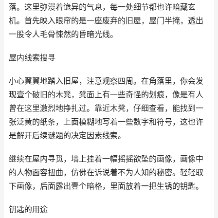
落。这里弥漫着诡异的气息，每一处细节都也许暗藏玄
机。首先映入眼帘的是一座废弃的旧屋，屋门半掩，透出
一股令人毛骨悚然的昏暗光线。
屋内线索搜寻
小心翼翼地踏入旧屋，注意观察四周。在角落里，你会发
现壹个破旧的木凳，凳面上有一些奇怪的划痕，像是有人
曾在这里激烈地挣扎过。靠近木凳，仔细查看，能找到一
张泛黄的纸条，上面模糊地写着一些数字和符号，这也许
是解开后续谜题的决定因素线索。
继续在屋内寻觅，墙上挂着一幅摇摇欲坠的画像，画像中
的人物面容扭曲，仿佛在诉说着不为人知的秘密。轻轻取
下画像，后面露出壹个暗格，里面放着一把生锈的钥匙。
钥匙的用途