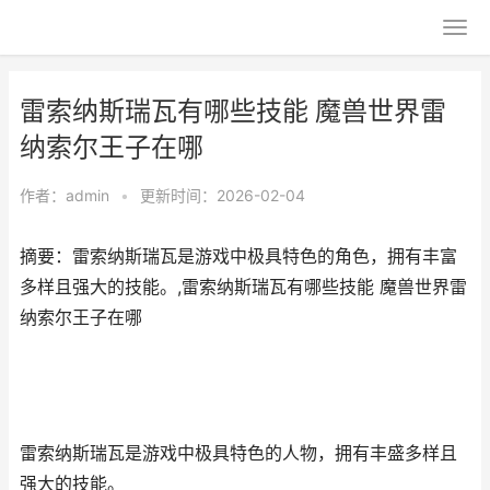
雷索纳斯瑞瓦有哪些技能 魔兽世界雷
纳索尔王子在哪
作者：
admin
•
更新时间：2026-02-04
摘要：雷索纳斯瑞瓦是游戏中极具特色的角色，拥有丰富
多样且强大的技能。,雷索纳斯瑞瓦有哪些技能 魔兽世界雷
纳索尔王子在哪
雷索纳斯瑞瓦是游戏中极具特色的人物，拥有丰盛多样且
强大的技能。