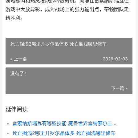
断地练习和熟悉技能的释放时机，就能让雷索纳斯瑞瓦在
游戏中大放异彩，成为战场上的强力输出点，带领团队走
给胜利。
死亡搁浅2哪里开罗尔晶体多 死亡搁浅哪里修车
« 上一篇
2026-02-03
没有了！
下一篇 »
延伸阅读
雷索纳斯瑞瓦有哪些技能 魔兽世界雷纳索尔王子在哪
死亡搁浅2哪里开罗尔晶体多 死亡搁浅哪里修车