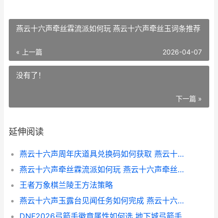
燕云十六声牵丝霖流派如何玩 燕云十六声牵丝玉词条推荐
« 上一篇
2026-04-07
没有了！
下一篇 »
延伸阅读
燕云十六声周年庆道具兑换码如何获取 燕云十六声周年庆是什么时候
燕云十六声牵丝霖流派如何玩 燕云十六声牵丝玉词条推荐
王者万象棋兰陵王方法策略
燕云十六声玉露台见闻任务如何完成 燕云十六声玉露台宝箱全收集
DNF2026弓箭手徽章属性如何选 地下城弓箭手职业介绍