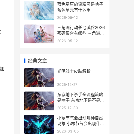
蓝色星原旅谣精灵是啥子
。
蓝色星元有什么用
2026-05-12
三角洲行动长弓溪谷2026
效
密码集合有哪些 三角洲行
动长弓溪谷摸金路线
2026-05-12
经典文章
加
光明骑士皮肤解析
2025-12-27
东京地下杀手全流程策略
是啥子 东京地下是不是空
的
2025-12-30
小寒节气会出现哪种自然
现象 小寒节气会出现什么
自然现象
2026-03-05