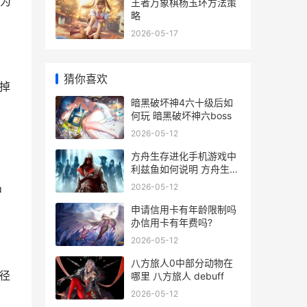
为
王者万象棋杨玉环方法策
略
2026-05-17
猜你喜欢
掉
暗黑破坏神4六十级后如
何玩 暗黑破坏神六boss
2026-05-12
，
方舟生存进化手机游戏中
利兹鱼如何说明 方舟生存
进化手游上帝模式
2026-05-12
中
申请信用卡有年龄限制吗
办信用卡有年费吗?
2026-05-12
八方旅人0中部分动物在
径
哪里 八方旅人 debuff
2026-05-12