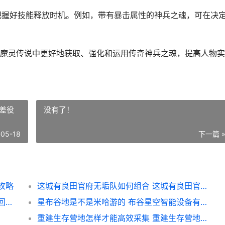
，把握好技能释放时机。例如，带有暴击属性的神兵之魂，可在决
魔灵传说中更好地获取、强化和运用传奇神兵之魂，提高人物实
差役
没有了！
-05-18
下一篇 
攻略
这城有良田官府无垢队如何组合 这城有良田官府差役画像升到5星怎办
三角洲行动回响技能效果是啥子 三角洲行动回响图片
星布谷地是不是米哈游的 布谷星空智能设备有限公司
重建生存营地怎样才能高效采集 重建生存营地怎么移动建筑