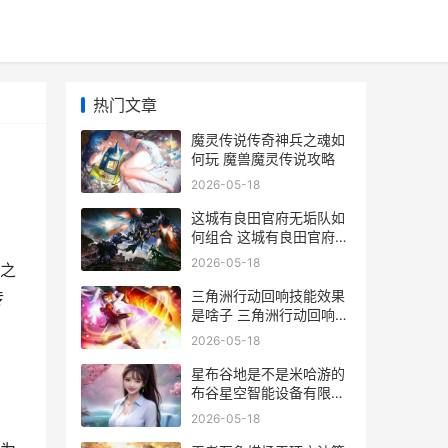
热门文章
魔灵传说传奇神兵之魂如
何玩 魔兽魔灵传说攻略
2026-05-18
这城有良田官府无垢队如
何组合 这城有良田官府差
役画像升到5星怎办
2026-05-18
之
三角洲行动回响技能效果
传
是啥子 三角洲行动回响图
片
2026-05-18
星布谷地是不是米哈游的
布谷星空智能设备有限公
司
2026-05-18