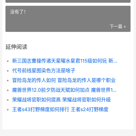
没有了！
下一篇 »
延伸阅读
新三国志曹操传诸天星曜水星君115级如何玩 新三国志曹操传武将搭配
代号前线星图染色方法是啥子
冒险岛龙的传人如何 冒险岛龙的传人是哪个职业
魔兽世界12.0前夕防战天赋如何加点 魔兽世界12.0前夕任务在哪接
荣耀战将官职如何提高 荣耀战将官职如何升级
王者s43打野梯度如何排行 王者s24打野梯度