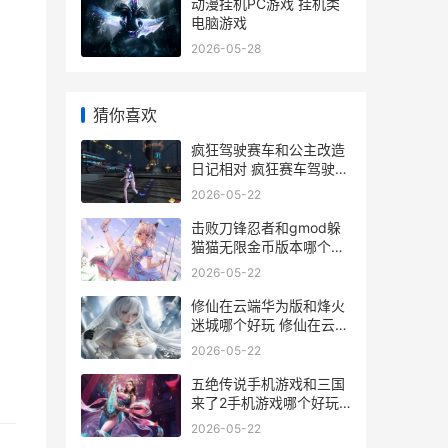
动漫挂机PC游戏 挂机类
电脑游戏
2026-05-28
猜你喜欢
疯狂驾驶赛车和公主改造
日记相对 疯狂赛车驾驶下
载
2026-05-22
击败刀锋忍者和gmod躲
猫猫无限金币版本哪个好
刀锋边缘怎么解锁忍者试
2026-05-22
炼
修仙在云端华为版和烽火
迷城哪个好玩 修仙在云端
身世怎么选
2026-05-22
五绝传说手机游戏和三国
来了2手机游戏哪个好玩
五绝前传
2026-05-22