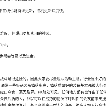
不在线也能持续更新，挂机更新速度快。
战难度，但爆出更加实用的神装。
pk。
进步帮会等级以及资金。
战斗是很危险的，因此大家要尽量组队活动主题，行会是个好的
励，通常一些极品装备掉落率高，掉落质量好的装备基本都被大行
虎口夺食，毫无胜算。PK随处可见，任何地方都有也许由于任
会做后盾的人，那就可以在劣势的情况下呼叫你的会友前来支援
站出来替你说话，甚至会引来一群人的追杀。很多人加入行会或