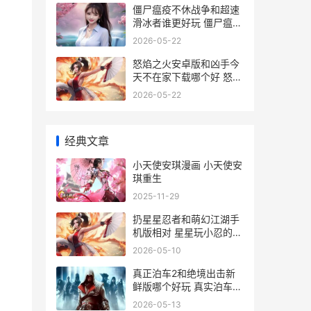
僵尸瘟疫不休战争和超速
滑冰者谁更好玩 僵尸瘟疫
之世界
2026-05-22
怒焰之火安卓版和凶手今
天不在家下载哪个好 怒焰
之火礼包
2026-05-22
经典文章
小天使安琪漫画 小天使安
琪重生
2025-11-29
扔星星忍者和萌幻江湖手
机版相对 星星玩小忍的世
界
2026-05-10
真正泊车2和绝境出击新
鲜版哪个好玩 真实泊车二
全车解锁版
2026-05-13