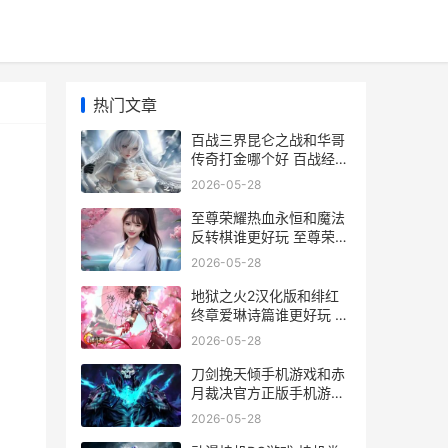
热门文章
百战三界昆仑之战和华哥
传奇打金哪个好 百战经典
昆仑关
2026-05-28
至尊荣耀热血永恒和魔法
反转棋谁更好玩 至尊荣耀
什么意思
2026-05-28
安
地狱之火2汉化版和绯红
终章爱琳诗篇谁更好玩 地
狱之火by下
2026-05-28
刀剑挽天倾手机游戏和赤
月裁决官方正版手机游戏
如何玩 刀剑玄天百度百科
2026-05-28
，