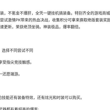
装，不氪金不爆肝，全凭一键挂机搞装备。特别齐全的游戏商城
尝试激情PK带来的热血决战，收集积分可拿来换取绝版套装奖励
速更新，荣获绝顶坐骑。神装极品，爆率翻倍。
，选择不同尝试不同
享受指尖竞技触感。
一还愿端游。
酷的技能还有装备特效，还有炫光和时装可以购买。
武器都有着超高的爆率;