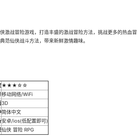
侠激战冒险游戏，打造丰盛的激战冒险方法，挑战更多的热血冒
典范仙侠战斗方法，带来新鲜激情趣味。
度
★★★☆☆
号
移动网络/WiFi
面
3D
种
简体中文
备
安卓/ios(低配置即可)
型
仙侠 冒险 RPG