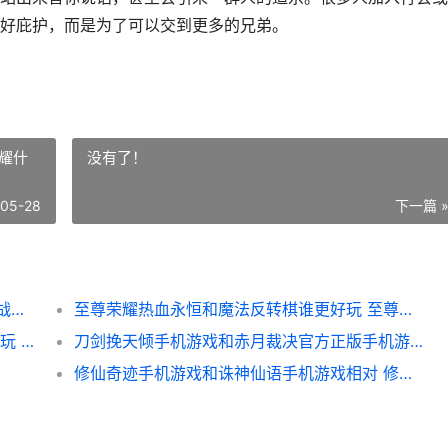
好庇护，而是为了可以交到更多的兄弟。
耀什
没有了！
-05-28
下一篇 
百战三界昆仑之战和华哥传奇打金哪个好 百战经典昆仑关
至尊荣耀热血永恒和魔法反转棋谁更好玩 至尊荣耀什么意思
地狱之火2汉化版和绯红终章爱琳诗篇谁更好玩 地狱之火by下
刀剑挽天倾手机游戏和赤月裁决官方正版手机游戏如何玩 刀剑玄天百度百科
修仙奇迹手机游戏和诛神仙语手机游戏相对 修仙奇遇记