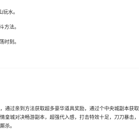
山玩水。
战斗方法。
放荡时刻。
，通过亲到方法获取超多豪华道具奖励，通过个中央城副本获取
情皇城对决畅游副本，超强代入感，打击特效十足，刀刀暴击，
厮杀。