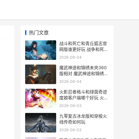
热门文章
战斗和死亡和青丘狐志官
网版谁更好玩 战争和死亡
谁厉害
2026-06-04
魔武神途和锦绣未央360
版相对 魔武神途和锦绣的
区别
2026-06-04
狐
火影忍者格斗和绿茵奇迹
度娘客户端哪个好玩 火影
忍者格斗类手游
2026-06-03
九零复古冰龙版和穿梭火
线传奇如何玩
2026-06-03
官