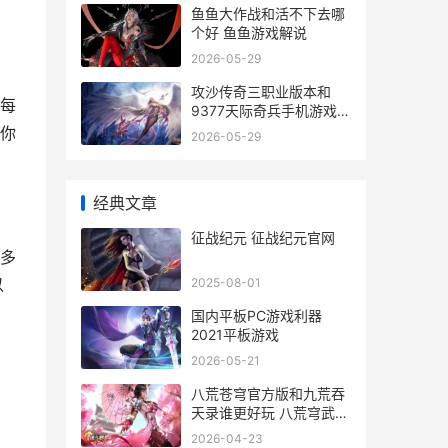
鱼鱼大作战和活不下去哪
个好 鱼鱼游戏解说
2026-05-29
攻沙传奇三职业版本和
每
9377天际奇兵手机游戏相
对 传奇攻沙奖励是分给个
你
2026-05-29
人吗
经典文章
征战纪元 征战纪元官网
多
2025-08-01
以
国内平板PC游戏利器
2021平板游戏
2026-05-21
八荒苍穹官方版和九荒吞
天录谁更好玩 八荒穹武怎
么进
2026-04-23