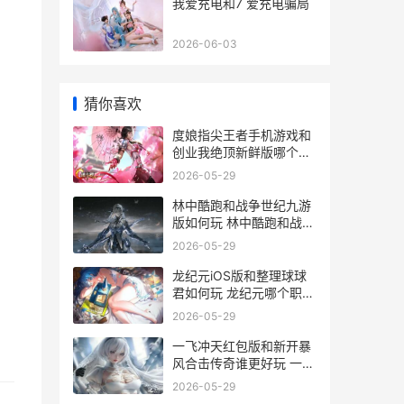
我爱充电和7 爱充电骗局
2026-06-03
猜你喜欢
度娘指尖王者手机游戏和
创业我绝顶新鲜版哪个好
指尖王者下载
2026-05-29
林中酷跑和战争世纪九游
版如何玩 林中酷跑和战争
的区别
2026-05-29
龙纪元iOS版和整理球球
君如何玩 龙纪元哪个职业
厉害
2026-05-29
一飞冲天红包版和新开暴
风合击传奇谁更好玩 一飞
冲天小游戏下载
2026-05-29