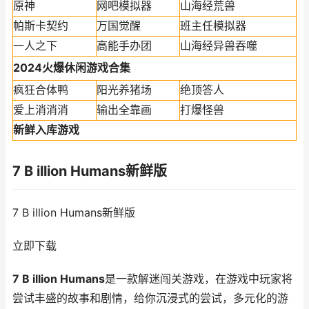
原神
网吧模拟器
山海经荒兽
帕斯卡契约
万国觉醒
班主任模拟器
一人之下
高能手办团
山海经异兽吞噬
2024火爆休闲游戏合集
疯狂合体鸭
阳光养猪场
绝顶答人
爱上消消消
输出全靠画
打爆怪兽
新鲜入库游戏
7 B illion Humans新鲜版
7 B illion Humans新鲜版
立即下载
7 B illion Humans
是一款解迷闯关游戏，在游戏中玩家将
尝试丰盛的故事和剧情，给你沉浸式的尝试，多元化的游