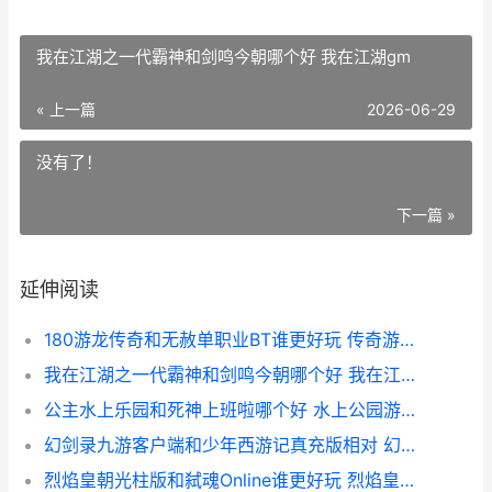
我在江湖之一代霸神和剑鸣今朝哪个好 我在江湖gm
« 上一篇
2026-06-29
没有了！
下一篇 »
延伸阅读
180游龙传奇和无赦单职业BT谁更好玩 传奇游龙战刃
我在江湖之一代霸神和剑鸣今朝哪个好 我在江湖gm
公主水上乐园和死神上班啦哪个好 水上公园游乐场
幻剑录九游客户端和少年西游记真充版相对 幻剑中文
烈焰皇朝光柱版和弑魂Online谁更好玩 烈焰皇朝爆10万真充