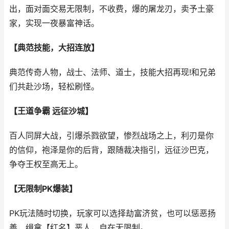
出，面对面交易无限制，不收费，爆的屠龙刃，卖予土豪
家，实现一夜暴富神话。
【典范技能，大招连放】
典范传奇人物，战士、法师、道士，技能大招再现!和兄弟
们共赴沙场，轻松刷怪。
【王道争霸 远征沙城】
百人同屏大战，引爆杀戮欲望，惨烈战场之上，利刃是你
的信仰，袍泽是你的后背，跟随裁决指引，远征沙巴克，
争夺王权至高无上。
【无限制PK爆装】
PK玩法随时切换，玩家可以选择劫富济贫，也可以惩恶扬
善，缉拿【红名】恶人，自在无限制。