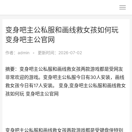
变身吧主公私服和画线救女孩如何玩
变身吧主公官网
作者：
admin
•
更新时间：2026-07-02
摘要：变身吧主公私服和画线救女孩两款游戏都是受网友
非常欢迎的游戏。变身吧主公私服今日有30人安装，画线
救女孩今日有17人安装。 变身,变身吧主公私服和画线救女
孩如何玩 变身吧主公官网
变身吧主公私服和画线救女孩两款游戏都是受键盘侠特别