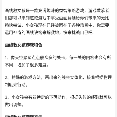
画线救女孩是一款充满趣味的益智策略游戏，游戏爱慕者
们都可以来到这款游戏中享受画画解谜给你们带来的无比
畅快尝试，小女孩现在已经被困在了各种场景中，你需要
运用神奇的画线诀窍来解救她，快来挑战自己吧!
画线救女孩游戏特色
1、像天空繁星点点般众多的关卡，每一关的内容也会有所
不同，增加了很多难度。
2、特殊的游戏方法，画出来的线会实体化，接着根据物理
制度来行动。
3、小女孩会有着特定的下落动作，根据失败的经验就可以
做出调整。