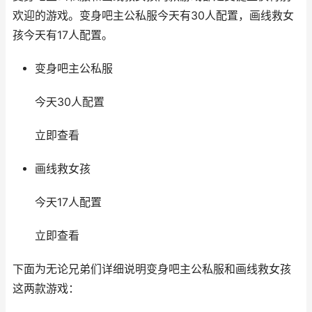
欢迎的游戏。变身吧主公私服今天有30人配置，画线救女
孩今天有17人配置。
变身吧主公私服
今天30人配置
立即查看
画线救女孩
今天17人配置
立即查看
下面为无论兄弟们详细说明变身吧主公私服和画线救女孩
这两款游戏：