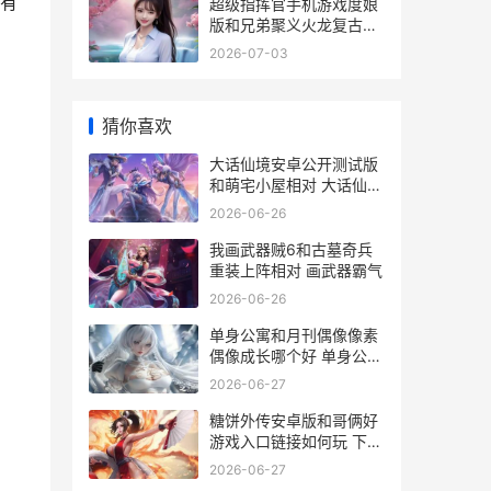
有
超级指挥官手机游戏度娘
版和兄弟聚义火龙复古相
对 超级指挥官命令
2026-07-03
猜你喜欢
大话仙境安卓公开测试版
和萌宅小屋相对 大话仙境
奇缘
2026-06-26
我画武器贼6和古墓奇兵
重装上阵相对 画武器霸气
2026-06-26
单身公寓和月刊偶像像素
偶像成长哪个好 单身公寓
和普通住宅有哪些差异
2026-06-27
糖饼外传安卓版和哥俩好
游戏入口链接如何玩 下载
糖饼游戏
2026-06-27