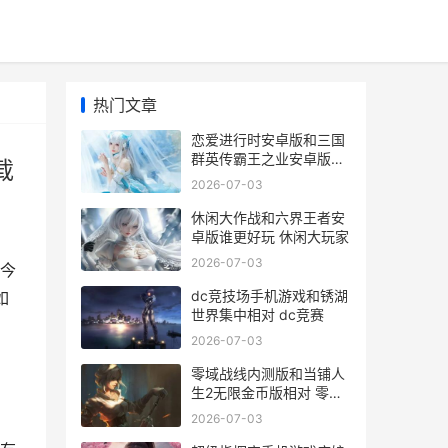
热门文章
恋爱进行时安卓版和三国
群英传霸王之业安卓版如
载
何玩 恋爱进行时安卓下载
2026-07-03
休闲大作战和六界王者安
卓版谁更好玩 休闲大玩家
2026-07-03
今
dc竞技场手机游戏和锈湖
如
世界集中相对 dc竞赛
2026-07-03
零域战线内测版和当铺人
生2无限金币版相对 零域
战线官网地址
2026-07-03