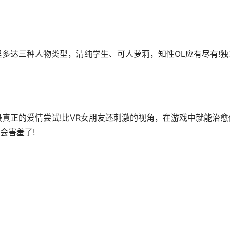
里多达三种人物类型，清纯学生、可人萝莉，知性OL应有尽有!独
最真正的爱情尝试!比VR女朋友还刺激的视角，在游戏中就能治愈
会害羞了!