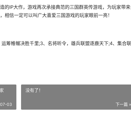
造的IP大作，游戏再次承接典范的三国群英传游戏，为玩家带来
，相信一定可以叫广大喜爱三国游戏的玩家眼前一亮！
，运筹帷幄决胜千里;3、名将听令，雄兵联盟逐鹿天下;4、集合
家
没有了！
-07-03
下一篇 