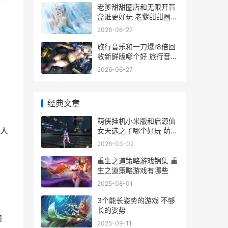
老爹甜甜圈店和无限开盲
盒谁更好玩 老爹甜甜圈店
圆满结束
2026-06-27
旅行音乐和一刀爆r8倍回
收新鲜版哪个好 旅行音乐
和一刀切的区别
2026-06-27
经典文章
萌侠挂机小米版和启源仙
人
女天选之子哪个好玩 萌侠
挂机下载
2026-03-02
重生之道策略游戏锦集 重
生之道策略游戏有哪些
2025-08-01
3个能长姿势的游戏 不够
长的姿势
和
2025-09-11