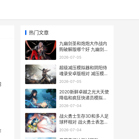
热门文章
九幽剑圣和炮炮大作战内
购破解版哪个好 九幽剑圣
和炮炮哪个好
2026-07-05
超级减压模拟器和阴阳侍
魂录安卓版相对 减压模拟
器游戏
2026-07-05
炮
2020新鲜卓越之光大天使
降临和疯狂快递员模拟器
谁更好玩 卓越之星的意思
2026-07-04
是什么
战火勇士生存3D和多人足
球杯相对 战火勇士表怎么
样
2026-07-04
作