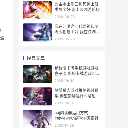
公主水上乐园和死神上班
啦哪个好 水上公园游乐场
2026-06-29
我在江湖之一代霸神和剑
戏
鸣今朝哪个好 我在江湖
gm
波
2026-06-29
经典文章
新鲜版卡牌手机游戏游戏
盒子 新出的卡牌游戏叫什
么
2025-08-10
欲望猎人游戏策略视频锦
集 欲望猎场是什么意思
2025-08-01
caj阅读器运用方式
cajviewer,俗称caj阅读器
2025-11-29