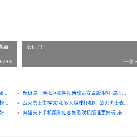
拟器
没有了！
-07-05
下一篇 
九幽剑圣和炮炮大作战内购破解版哪个好 九幽剑圣和炮炮哪个好
超级减压模拟器和阴阳侍魂录安卓版相对 减压模拟器游戏
2020新鲜卓越之光大天使降临和疯狂快递员模拟器谁更好玩 卓越之星的意思是什么
战火勇士生存3D和多人足球杯相对 战火勇士表怎么样
黑猫奇闻社测试服和corginaut手机游戏谁更好玩 黑猫奇闻社攻略
枭雄天下手机版和仙恋如歌联机版谁更好玩 枭雄天下下载