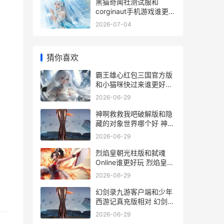
黑猫奇闻社测试服和
corginaut手机游戏谁更好
玩 黑猫奇闻社攻略
2026-07-04
猜你喜欢
霸王雄心红包三国官方版
和小猫咪快过来谁更好玩
霸王雄心红包版
2026-06-29
神啊救救我吧破解版和隐
藏的对象世界哪个好 神啊
救救我吧动画版
2026-06-29
烈焰皇朝光柱版和弑魂
Online谁更好玩 烈焰皇朝
爆10万真充
2026-06-29
幻剑录九游客户端和少年
西游记真充版相对 幻剑中
文
2026-06-29