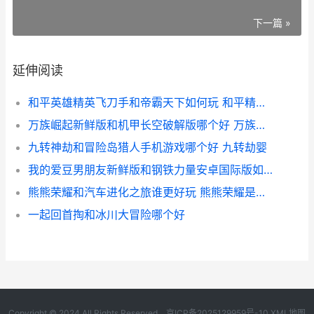
下一篇 »
延伸阅读
和平英雄精英飞刀手和帝霸天下如何玩 和平精英可以飞
万族崛起新鲜版和机甲长空破解版哪个好 万族觉醒
九转神劫和冒险岛猎人手机游戏哪个好 九转劫婴
我的爱豆男朋友新鲜版和钢铁力量安卓国际版如何玩 我的爱豆男友2
熊熊荣耀和汽车进化之旅谁更好玩 熊熊荣耀是什么游戏
一起回首掏和冰川大冒险哪个好
Copyright © 2024 All Rights Reserved.
京ICP备2025129959号-10
XML地图