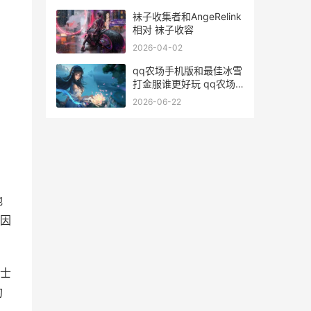
袜子收集者和AngeRelink
相对 袜子收容
2026-04-02
qq农场手机版和最佳冰雪
打金服谁更好玩 qq农场
有手机版吗
2026-06-22
地
因
士
的