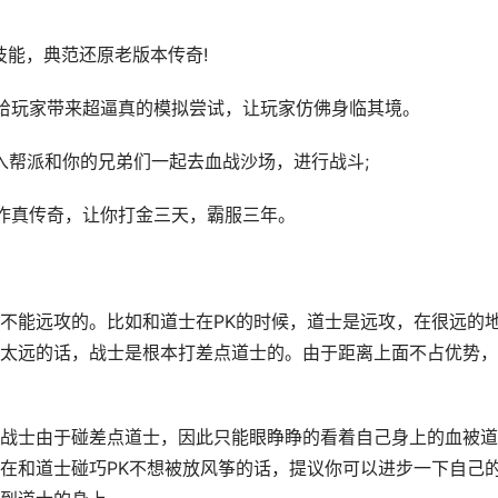
技能，典范还原老版本传奇!
给玩家带来超逼真的模拟尝试，让玩家仿佛身临其境。
加入帮派和你的兄弟们一起去血战沙场，进行战斗;
作真传奇，让你打金三天，霸服三年。
不能远攻的。比如和道士在PK的时候，道士是远攻，在很远的
太远的话，战士是根本打差点道士的。由于距离上面不占优势，
战士由于碰差点道士，因此只能眼睁睁的看着自己身上的血被道
在和道士碰巧PK不想被放风筝的话，提议你可以进步一下自己