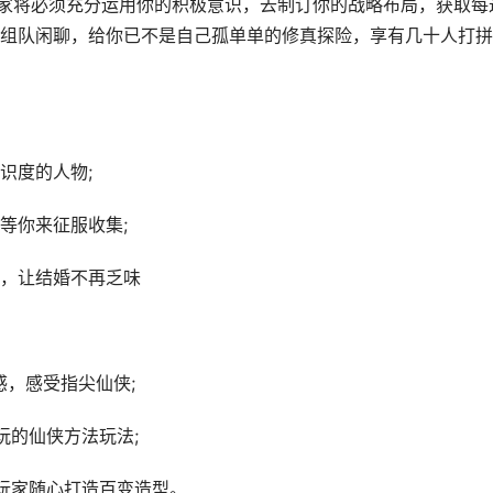
家将必须充分运用你的积极意识，去制订你的战略布局，获取每
组队闲聊，给你已不是自己孤单单的修真探险，享有几十人打拼
识度的人物;
等你来征服收集;
，让结婚不再乏味
感，感受指尖仙侠;
玩的仙侠方法玩法;
玩家随心打造百变造型。