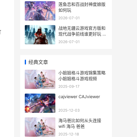
莲鱼恋和百战封神度娘版
如何玩
2026-07-01
战地无疆云游戏官方版和
打
现代战争前线谁更好玩 战
地无疆云游戏下载
2026-07-01
经典文章
小姐姐格斗游戏锦集策略
小姐姐格斗游戏视频
2025-09-17
cajviewer CAJviewer
2025-12-03
海马爸比如何从头连接
wifi 海马 爸爸
2025-12-18