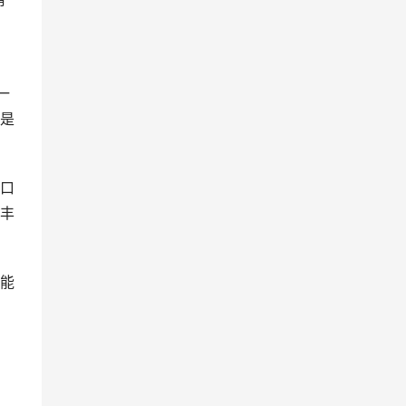
一
是
口
丰
能