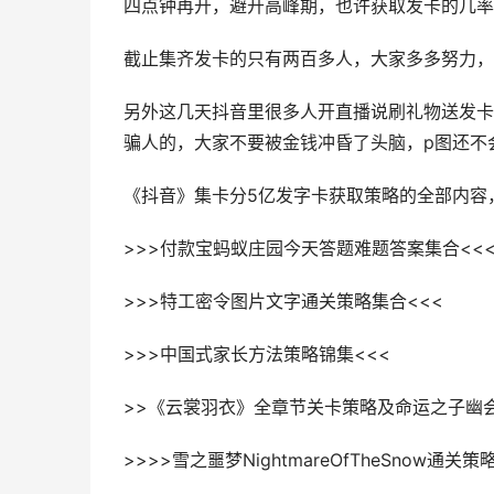
四点钟再开，避开高峰期，也许获取发卡的几率
截止集齐发卡的只有两百多人，大家多多努力，
另外这几天抖音里很多人开直播说刷礼物送发卡
骗人的，大家不要被金钱冲昏了头脑，p图还不
《抖音》集卡分5亿发字卡获取策略的全部内容
>>>付款宝蚂蚁庄园今天答题难题答案集合<<
>>>特工密令图片文字通关策略集合<<<
>>>中国式家长方法策略锦集<<<
>>《云裳羽衣》全章节关卡策略及命运之子幽
>>>>雪之噩梦NightmareOfTheSnow通关策