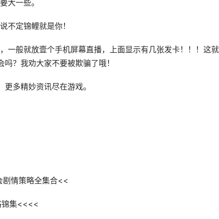
要大一些。
说不定锦鲤就是你！
，一般就放壹个手机屏幕直播，上面显示有几张发卡！！！这就
会吗？我劝大家不要被欺骗了哦！
，更多精妙资讯尽在游戏。
<
会剧情策略全集合<<
略锦集<<<<