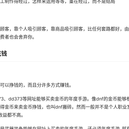
工制作得经过，怎样来运用等等，重在经过，而不是结局
顾客，靠个人吸引顾客，靠商品吸引顾客，比任何套路都好，由
费者也会舍弃你。
花钱
可以挣钱的，而且分许多方式赚钱。
73、dd373等网址能够买卖金币的年度手游。像dnf的金币能够
得金币来卖金币挣钱，也叫dnf搬砖。然而一般并不是个人职业
收益都不高。
是武器装备能够在网址上买卖的年度手游，还必须年度手游_部