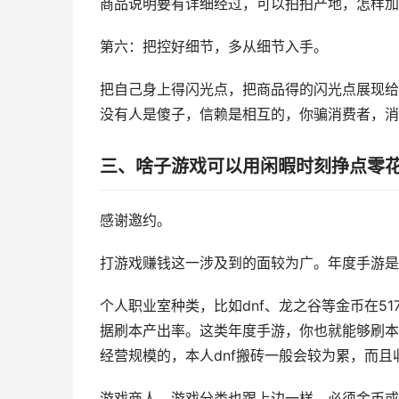
商品说明要有详细经过，可以拍拍产地，怎样加
第六：把控好细节，多从细节入手。
把自己身上得闪光点，把商品得的闪光点展现给
没有人是傻子，信赖是相互的，你骗消费者，消
三、啥子游戏可以用闲暇时刻挣点零
感谢邀约。
打游戏赚钱这一涉及到的面较为广。年度手游是
个人职业室种类，比如dnf、龙之谷等金币在51
据刷本产出率。这类年度手游，你也就能够刷本
经营规模的，本人dnf搬砖一般会较为累，而且
游戏商人，游戏分类也跟上边一样，必须金币或