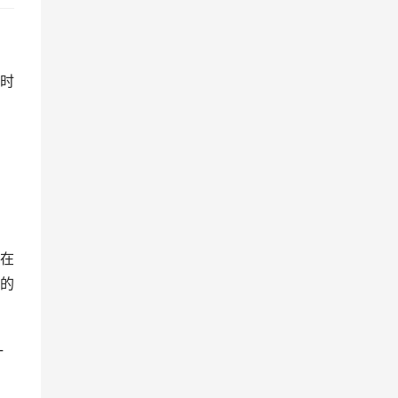
时
，
在
的
一