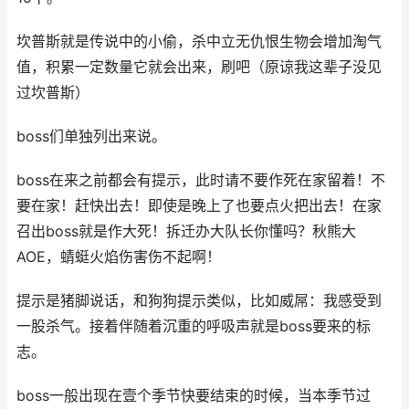
坎普斯就是传说中的小偷，杀中立无仇恨生物会增加淘气
值，积累一定数量它就会出来，刷吧（原谅我这辈子没见
过坎普斯）
boss们单独列出来说。
boss在来之前都会有提示，此时请不要作死在家留着！不
要在家！赶快出去！即使是晚上了也要点火把出去！在家
召出boss就是作大死！拆迁办大队长你懂吗？秋熊大
AOE，蜻蜓火焰伤害伤不起啊！
提示是猪脚说话，和狗狗提示类似，比如威屌：我感受到
一股杀气。接着伴随着沉重的呼吸声就是boss要来的标
志。
boss一般出现在壹个季节快要结束的时候，当本季节过