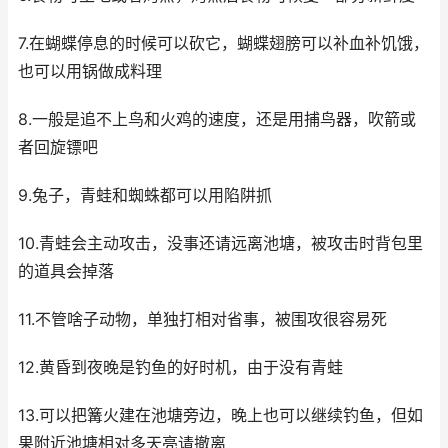
7.在蝴蝶停息的时候可以砍它，蝴蝶翅膀可以补血补饥饿，
也可以用锅做成料理
8.一般是追不上鸟和火鸡的速度，还是用捕鸟器，吹箭或
者回旋镖吧
9.兔子，青蛙和蜘蛛都可以用陷阱抓
10.青蛙会主动攻击，没事还请远离池塘，被攻击时背包里
的道具会掉落
11.不管啥子动物，单独打相对省事，被围攻很容易死
12.黄昏到夜晚是钓鱼的好时机，由于没有青蛙
13.可以把篝火建在池塘旁边，晚上也可以继续钓鱼，但如
果附近池塘相对多天亮请撤离