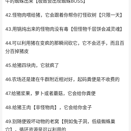
牛的蜘蛛出来【极致会出现蜘蛛BOSS】
42.怪物肉喂给猪，它会跟着你帮你打怪砍树【只限一天】
43.用锅炖出来的怪物肉没有毒【但怪物千层饼会减灵魂】
44.可以利用猪在变疯的那瞬间砍它，它不会还手，而且百
分百掉猪皮
45.给猪四块肉，它就疯了
46.农场还是建在牛群附近相对好，起码粪便是不收费的
47.给猪浆果，萝卜或者蘑菇，它会给你粪便
48.给猪王肉【非怪物肉】，它会给你金子
49.别随便毁坏动物的老窝【例如兔子洞，低级蜘蛛巢
穴】，循环资源是可以利用的