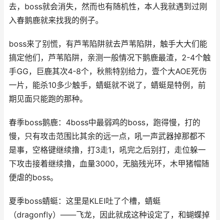
去，boss就会消失，然而也有随机性，本人我就遇到过刚
入春鹅鹿就来找我的例子。
boss来了别慌，有芦苇陷阱就去芦苇陷阱，触手大大们能
搞定他们，芦苇陷阱，亲测一般情况下鹅鹿最渣，2-4个触
手GG，巨鹿其次4-8个，秋熊特别给力，壹个大AOE死伤
一片，能杀10多少触手，蜻蜓就不说了，蜻蜓是特例，前
期见面只能跑的那种。
春季boss鹅鹿：4boss中最弱鸡的boss，跑得慢，打的
慢，只有攻击范围比其余的远一点，吼一声武器掉那都不
是事，空格键继续撸，打3走1，吼完之后别打，走位躲一
下攻击接着继续撸，血量3000，无脑残光环，木甲猪帽随
便虐的boss。
夏季boss蜻蜓：这里是KLEI吐了个槽，蜻蜓
（dragonfly）——飞龙，因此就成这种设定了，和蝴蝶掉