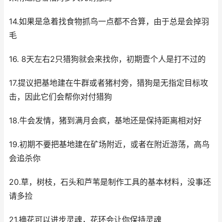
14.如果是急着找食物抓鸟一点都不合算，由于总是会掉羽
毛
16. 8天左右2只猎狗就会来找你，初期壹个人是打不过的
17.提议把基地建在牛群或者猪村旁，猎狗是无指定目标攻
击，因此它们会帮你对付猎狗
18.牛会发情，猪到满月会疯，基地还是保持距离相对好
19.初期不要把基地建在矿场附近，或者在附近游荡，高鸟
会追杀你
20.草，树枝，石头和芦苇是制作工具的基本材料，没事还
请多捡
21.摘花可以进步灵魂，花环会让你保持灵魂