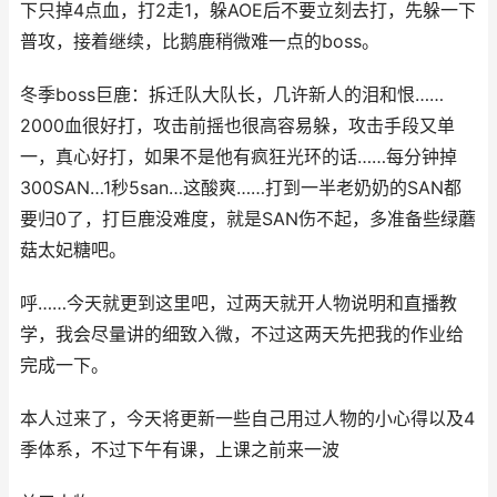
下只掉4点血，打2走1，躲AOE后不要立刻去打，先躲一下
普攻，接着继续，比鹅鹿稍微难一点的boss。
冬季boss巨鹿：拆迁队大队长，几许新人的泪和恨……
2000血很好打，攻击前摇也很高容易躲，攻击手段又单
一，真心好打，如果不是他有疯狂光环的话……每分钟掉
300SAN…1秒5san…这酸爽……打到一半老奶奶的SAN都
要归0了，打巨鹿没难度，就是SAN伤不起，多准备些绿蘑
菇太妃糖吧。
呼……今天就更到这里吧，过两天就开人物说明和直播教
学，我会尽量讲的细致入微，不过这两天先把我的作业给
完成一下。
本人过来了，今天将更新一些自己用过人物的小心得以及4
季体系，不过下午有课，上课之前来一波