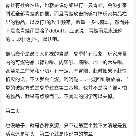
青蛙有社会性质，也就是说你如果打一只青蛙，会吸引来
附近全部青蛙的仇恨，而且青蛙攻击能够打掉玩家物品栏
里的物品，以及打1的攻击频率，数量一多很麻烦，然而并
不是说青蛙雨是啥子debuff，应该说，青蛙雨是来送肉
的……因此别怕，默认吧。
最后壹个是最令人仇视的自燃，夏季特有现象，玩家屏幕
内的可燃物品（背包啦、肉架啦、墙啦、地上的木头啦、
甚至是二师兄和小切）有一定几率冒烟，此时如果不赶快
掐灭的话，不久就会自燃，呵呵哒……一烧回到解放前，自
燃的破解方式是夏季建立第二基地，也并不是啥子很可怕
的物品，就是有点烦而已，不喜爱的同学可以关掉。
第二页
也没啥子，就是各种资源，只不过第壹个我不太清楚是复
活点还是猪头，第二个就是传说中的前辈