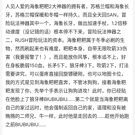
人见人爱的海象粑粑2大神器的拥有者，苏格兰帽和海象长
牙，苏格兰帽保暖和冬帽一样持久，而且全天回SAN，冒
险玩法神器其中一个，海象长牙，做出加速手杖，1.2倍移
动速度（没记错的话）根本停不下来，冒险玩法神器之
二，RUSH冒险玩法的资本。海象粑粑属于冬季必刷的生
物，然而刷起来也有难度，粑粑本身，自带无限吹箭33伤
害（我要报警了！），而且能放你风筝，根本追不上，好
在身板脆弱150血，长矛5下，狼牙棒3下，吹箭2下，打法
需要讲究，可以蛋疼直接回旋镖硬刚，也可以地图卡位，
我的方式是见到海象粑粑直奔，不管冰狗狗，接着海象粑
粑发现了你，先举个手表示让狗狗进攻！此时，你已经贴
在他脸上了狼牙棒BIUBIUBIU……第二个就是当海象粑粑离
自己的家过远时，他会强制返回自己的家，道理和没有被
贿赂的二师兄、牛一样，此时他是走回去的……趁他开始跑
之前BIUBIUBIU……