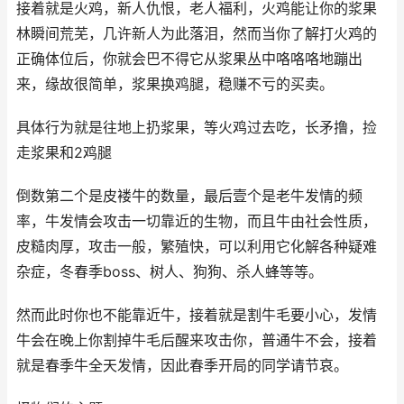
接着就是火鸡，新人仇恨，老人福利，火鸡能让你的浆果
林瞬间荒芜，几许新人为此落泪，然而当你了解打火鸡的
正确体位后，你就会巴不得它从浆果丛中咯咯咯地蹦出
来，缘故很简单，浆果换鸡腿，稳赚不亏的买卖。
具体行为就是往地上扔浆果，等火鸡过去吃，长矛撸，捡
走浆果和2鸡腿
倒数第二个是皮褛牛的数量，最后壹个是老牛发情的频
率，牛发情会攻击一切靠近的生物，而且牛由社会性质，
皮糙肉厚，攻击一般，繁殖快，可以利用它化解各种疑难
杂症，冬春季boss、树人、狗狗、杀人蜂等等。
然而此时你也不能靠近牛，接着就是割牛毛要小心，发情
牛会在晚上你割掉牛毛后醒来攻击你，普通牛不会，接着
就是春季牛全天发情，因此春季开局的同学请节哀。