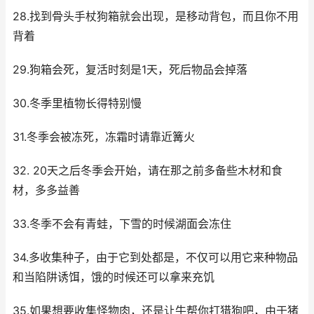
28.找到骨头手杖狗箱就会出现，是移动背包，而且你不用
背着
29.狗箱会死，复活时刻是1天，死后物品会掉落
30.冬季里植物长得特别慢
31.冬季会被冻死，冻霜时请靠近篝火
32. 20天之后冬季会开始，请在那之前多备些木材和食
材，多多益善
33.冬季不会有青蛙，下雪的时候湖面会冻住
34.多收集种子，由于它到处都是，不仅可以用它来种物品
和当陷阱诱饵，饿的时候还可以拿来充饥
35.如果想要收集怪物肉，还是让牛帮你打猎狗吧，由于猪