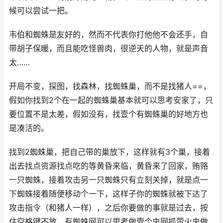
候可以尝试一把。
韦伯和蜘蛛是友好的，然而不代表你打他他不会还手，自
带胡子保暖，而且能吃怪兽肉，很逆天的人物，就是声音
太……
开局不变，探图，找森林，找蜘蛛巢，而不是找猪人==，
假如你找到2个在一起的蜘蛛巢基本就可以思考安家了，只
要位置不是太差，假如没有，找壹个有蜘蛛巢的好地方也
是凑活的。
找到2蜘蛛巢，把自己带的巢放下，这样就有3个巢，接着
出去找点资源找点吃的等黄昏来临，黄昏来了回家，贿赂
一只蜘蛛，接着攻击另一只蜘蛛只有立刻关掉，就是点一
下蜘蛛接着随便移动个一下，这样子你的蜘蛛就被下达了
攻击指令（和猪人一样），之后你要做的事就是过去，按
住空格键不放，有蜘蛛网可以思考做壹个虫网抓萤火虫做