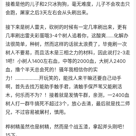
接着是他的儿子和2只冰狗狗，毫无难度，儿子不会攻击只
会跑，屠家之后3天左右会从头刷出来。
接下来是树人雷夫，砍树的时候有一定几率刷出来，更有
几率刷出雷夫彩蛋哦3-4个树人追着你，这酸爽……化解办
法很简单，种树，然而这样的话就太浪费了，毕竟刷一次
树人不要易，而且活木是三相之力的材料，因此说打2-3走
1吧！小树人1400左右血，中等的2000血，大树人2400
血，撸个半天总会死的！骚年我相信你的实
力！………………开玩笑的，能找人来干嘛还要自己动手
啊，首先去找万能助手触手君，清触手保芦苇又能刷活
木，何乐而不为？！接着就是发情牛群，亲测，一2400血
树人打一群牛搞死不超过3个，放心去清，最后就是找二师
兄，不过容易被屠村，慎用。
桦树精虽然也是树精，然而是个战五渣，拿起斧头刚吧！
15下。