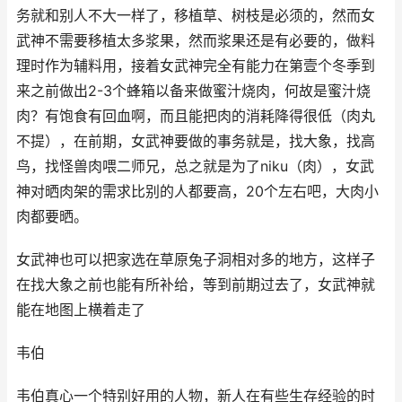
务就和别人不大一样了，移植草、树枝是必须的，然而女
武神不需要移植太多浆果，然而浆果还是有必要的，做料
理时作为辅料用，接着女武神完全有能力在第壹个冬季到
来之前做出2-3个蜂箱以备来做蜜汁烧肉，何故是蜜汁烧
肉？有饱食有回血啊，而且能把肉的消耗降得很低（肉丸
不提），在前期，女武神要做的事务就是，找大象，找高
鸟，找怪兽肉喂二师兄，总之就是为了niku（肉），女武
神对晒肉架的需求比别的人都要高，20个左右吧，大肉小
肉都要晒。
女武神也可以把家选在草原兔子洞相对多的地方，这样子
在找大象之前也能有所补给，等到前期过去了，女武神就
能在地图上横着走了
韦伯
韦伯真心一个特别好用的人物，新人在有些生存经验的时