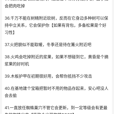
会把肉吃掉
36.千万不能在树精附近砍树，反而在它身边多种树可以保
持中立关系，它会保护你【如果有背包，多备松果是个好
习性】
37.火把貌似不能取暖，冬季还是待在篝火附近吧
38.火鸡会吃掉附近的浆果，如果不想碰到它，黄昏是个摘
浆果的好时机
39.木板护甲在初期很好用，会帮你抵挡不少攻击
40.在基地建个宝箱把暂时不用的物品存起来，安心吧没人
会去偷
41.一直放任蜘蛛巢穴不管它会更新，到一定等级会有更最