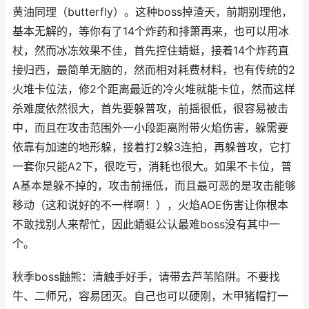
黄油同理（butterfly）。这种boss掉渣天，前期别理他，
基本无解的，等你有了14个炸药和排箫再来，也可以用冰
杖，然而冰冻效果不佳，首先控住蜻蜓，接着14个炸药直
接归西，最简单无脑的，然而相对耗费材料，也有传统的2
火堆卡位法，修2个距离最近的冷火堆就能卡位，然而这样
杀难度依然很大，首先要躲普攻，前摇很低，很容易被击
中，而且在攻击范围外一小段距离附带火焰伤害，躲需要
依靠有加速的地形躲，接着打2躲3连拍，再躲普攻，它打
一套你只能A2下，很吃亏，消耗也很大。如果不卡位，普
A基本是躲不掉的，攻击前摇低，而且最可恶的是攻击能够
移动（这和说好的不一样啊！），火焰AOE伤害让你根本
不敢找别人来帮忙，因此蜻蜓公认最难boss没有其中一
个。
秋季boss鼬熊：清触手好手，请带去芦苇陷阱。不要找
牛、二师兄，容易团灭。自己也可以硬刚，木甲猪帽打一