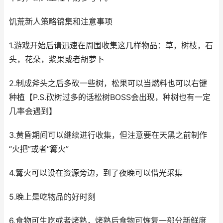
饥荒新人策略锦集和注意事项
1.游戏开始后请迅速在周围收集这几样物品：草，树枝，石
头，花朵，浆果或者胡萝卜
2.制成斧头之后多砍一些树，松果可以当燃料也可以右键
种植【P.S.砍树过多的话松树BOSS会出现，种树也有一定
几率会遇到】
3.黄昏期间可以继续进行收集，但注意要在天黑之前制作
“火把”或者“篝火”
4.篝火可以设在资源旁边，到了夜晚可以借光采集
5.晚上是吃物品的好时刻
6.食物可生吃或者烤熟，烤熟后食物可恢复一部分新鲜度