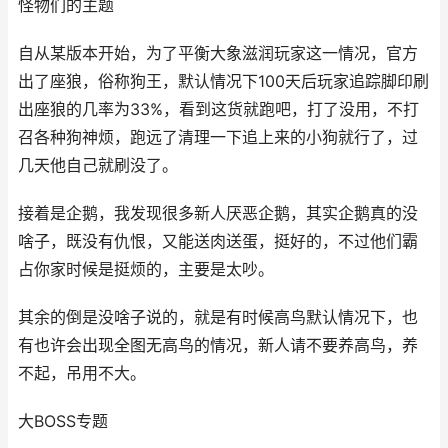
怪物们的主题
自从某版本开始，为了平衡大象滋润玩家这一情况，官方
出了座狼，俗称狗王，默认情况下100天后玩家追踪脚印刷
出座狼的几率为33%，看到这货就跑吧，打了没用，不打
召各种狗神烦，跑远了清理一下追上来的小狗就行了，过
几天他自己就刷没了。
接着是企鹅，我发现很多新人厌恶企鹅，其实企鹅真的没
啥子，既没有仇恨，又能送肉送蛋，挺好的，不过他们霸
占你家时候是挺烦的，主要是太吵。
其余的倒是没啥子说的，就是有时候高鸟默认情况下，也
有也许会出现全图无高鸟的情况，新人请不要养高鸟，养
不起，吊用不大。
大BOSS专题