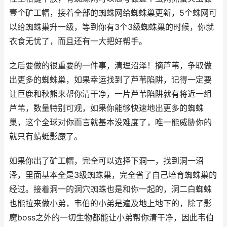
壹个矿工帽，接着全部的蜘蛛网给蜘蛛巢更新，5个蛛网可
以给蜘蛛巢升一级，等到你有3个3级蜘蛛巢的时候，你就
衣食无忧了，而且还有一大把好帮手。
之后要做的很重要的一件事，清理沼泽！摘芦苇，争取做
出更多的蜘蛛巢，如果幸运找到了芦苇陷阱，记得一定要
让巨鹿和秋熊来帮你清干净，一片芦苇陷阱就有将近一组
芦苇，数量特别可观，如果你能够快速地出更多的蜘蛛
巢，这个全球对你而言就基本没难度了，唯一能威胁你的
就只有蜻蜓影魔了。
如果你出了矿工帽，完全可以选择下洞一，找到洞一沼
泽，里面基本全是3级蜘蛛巢，完全省了自己培育蜘蛛巢的
经过。接着洞一的洞穴蜘蛛也是和你一起的，洞二白蜘蛛
也能拉来做小弟，韦伯的小弟是遍及地上地下的，除了影
魔boss之外的一切生物都能让小弟帮你清干净，因此韦伯