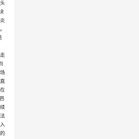
头
块
炎
。
芭
，
走
到
场
直
在
芭
续
法
入
的