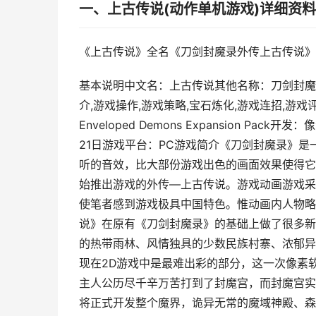
一、上古传说(动作单机游戏)详细资
《上古传说》全名《刀剑封魔录外传上古传说》，
基本说明中文名：上古传说其他名称：刀剑封魔录
介,游戏操作,游戏策略,宝石炼化,游戏连招,游戏评
Enveloped Demons Expansion 
21日游戏平台：PC游戏简介《刀剑封魔录》是
听的音效，比大部份游戏出色的画面效果使得它
始推出游戏的外传—上古传说。游戏动画游戏采
使笔者感到游戏极具中国特色。惟动画内人物略
说》在原有《刀剑封魔录》的基础上做了很多新
的热带雨林、风情独具的少数民族村寨、浓郁异
现在2D游戏中是最难出彩的部分，这一次像素
主人公历尽千辛万苦打到了封魔宫，而封魔宫实
将正式开发整个魔界，诡异无常的魔域神殿、森