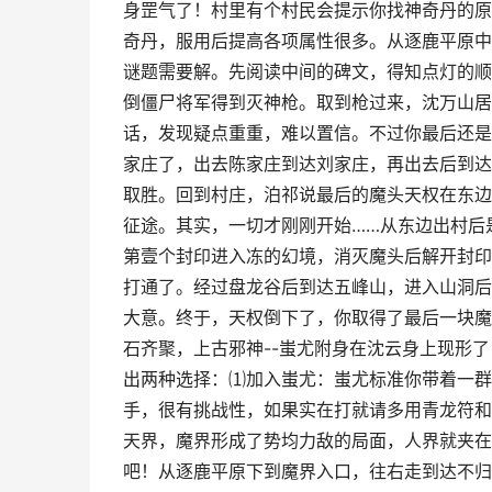
身罡气了！村里有个村民会提示你找神奇丹的原
奇丹，服用后提高各项属性很多。从逐鹿平原中
谜题需要解。先阅读中间的碑文，得知点灯的顺
倒僵尸将军得到灭神枪。取到枪过来，沈万山居
话，发现疑点重重，难以置信。不过你最后还是
家庄了，出去陈家庄到达刘家庄，再出去后到达
取胜。回到村庄，泊祁说最后的魔头天权在东边
征途。其实，一切才刚刚开始……从东边出村后
第壹个封印进入冻的幻境，消灭魔头后解开封印
打通了。经过盘龙谷后到达五峰山，进入山洞后
大意。终于，天权倒下了，你取得了最后一块魔
石齐聚，上古邪神--蚩尤附身在沈云身上现形
出两种选择：⑴加入蚩尤：蚩尤标准你带着一群
手，很有挑战性，如果实在打就请多用青龙符和
天界，魔界形成了势均力敌的局面，人界就夹在
吧！从逐鹿平原下到魔界入口，往右走到达不归