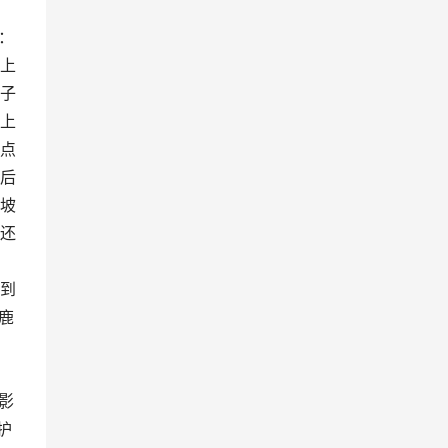
：
上
子
上
点
后
坡
还
到
鹿
影
护