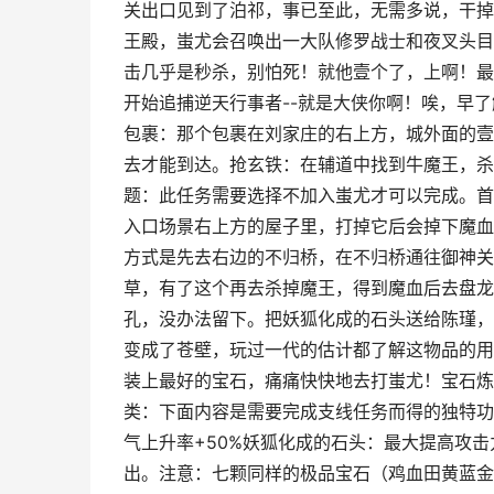
关出口见到了泊祁，事已至此，无需多说，干掉
王殿，蚩尤会召唤出一大队修罗战士和夜叉头目
击几乎是秒杀，别怕死！就他壹个了，上啊！最
开始追捕逆天行事者--就是大侠你啊！唉，早
包裹：那个包裹在刘家庄的右上方，城外面的壹
去才能到达。抢玄铁：在辅道中找到牛魔王，杀
题：此任务需要选择不加入蚩尤才可以完成。首
入口场景右上方的屋子里，打掉它后会掉下魔血
方式是先去右边的不归桥，在不归桥通往御神关
草，有了这个再去杀掉魔王，得到魔血后去盘龙
孔，没办法留下。把妖狐化成的石头送给陈瑾，
变成了苍壁，玩过一代的估计都了解这物品的用
装上最好的宝石，痛痛快快地去打蚩尤！宝石炼
类：下面内容是需要完成支线任务而得的独特功能
气上升率+50%妖狐化成的石头：最大提高攻
出。注意：七颗同样的极品宝石（鸡血田黄蓝金蜜