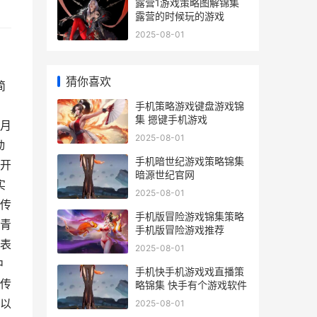
露营1游戏策略图解锦集
露营的时候玩的游戏
2025-08-01
。
猜你喜欢
简
手机策略游戏键盘游戏锦
集 摁键手机游戏
7月
2025-08-01
动
手机暗世纪游戏策略锦集
开
暗源世纪官网
实
2025-08-01
传
手机版冒险游戏锦集策略
青
手机版冒险游戏推荐
表
2025-08-01
中
手机快手机游戏戏直播策
传
略锦集 快手有个游戏软件
以
2025-08-01