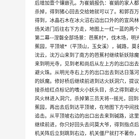
后增加壹个镶嵌孔。为崔娟报仇：崔娟的家人都
杀掉，得到猪心回去交给她就可以了。和郭百万
得到，冰晶石木在冰火沼右边出口外的的宣风林
炀关进门后往右下方走，地图上一红一蓝的两个
第二幕--涅磐全部场景：芭蕉村*，伐木场，明
蕉园，平顶坡*（平顶山，玉女溪），碱路，莫名
沈云，沈万山来到了南方的芭蕉村继续斩妖除魔
来到明光寺，见到老和尚后从左上方的出口出去
避火珠。从明光寺右上方的出口出去到达日落河
的妖魔。修好桥后继续前进到达火妖洞穴，提议
接杀给红点标记的嗜火小妖头目，杀之得到避火
风火林进入洞穴，杀掉第三员天将--摇光，回
蕉园，再出去后到达平顶坡，在地图下方中间找
追击。从平顶坡右边的出口出去来到碱路，这里
继续前进，你只好回头去问莫大爷，得到指点后
机关阵后立刻跳到右边，机关僵尸就打不著你，