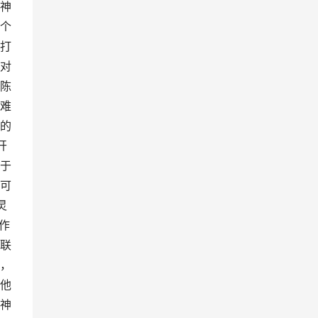
神
个
打
对
陈
难
的
开
于
可
灵
作
联
，
他
神