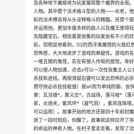
及各种地下魔窟将为玩家展现整个魔界的全观。
人物。其中壹个法术格斗型的人物——长老，他
彩的法术搏击将从头诠释格斗的精髓。另壹个是
并运用他。更加丰盛多样的敌人以及魔王使得玩
及隐藏宝石，相信喜爱收集的玩家会有不小的欣
彩。但明显地看到，D2的西洋鬼魔用的火是红
恐怖感，大大地进步了游戏的悬疑性。游戏的名
一堆丑陋的鬼怪，实在有使人作呕的感觉。幸好，
可以使人物加速，点击z可以一次性收集主人公方圆
杀技轨迹线，再按滑鼠右键可以发出恐怖的必杀
攒尽快必杀技技能值）按alt则为单纯防御，会
景：瓦当镇*，聚义庄*，古战场，落马坡*（
冢，炎炀关，紫凤坪*（凝气洞），紫凤连珠塔
可以运用）。故事开始的地方还是四十年前封魔
迷了一段时刻后，你醒了，故事就这样拉开了序
的命运的神奇人物。在村子里走走看，发现了沈