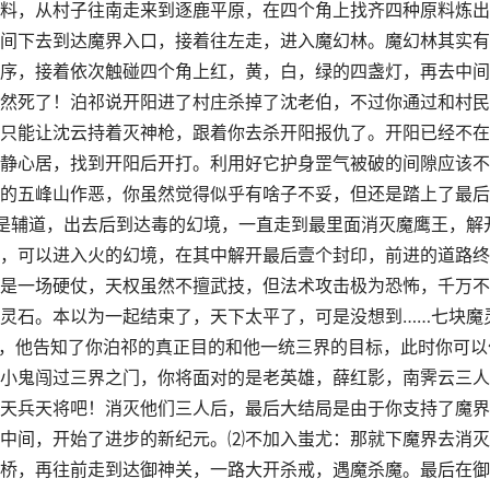
料，从村子往南走来到逐鹿平原，在四个角上找齐四种原料炼出
间下去到达魔界入口，接着往左走，进入魔幻林。魔幻林其实有
序，接着依次触碰四个角上红，黄，白，绿的四盏灯，再去中间
然死了！泊祁说开阳进了村庄杀掉了沈老伯，不过你通过和村民
只能让沈云持着灭神枪，跟着你去杀开阳报仇了。开阳已经不在
静心居，找到开阳后开打。利用好它护身罡气被破的间隙应该不
的五峰山作恶，你虽然觉得似乎有啥子不妥，但还是踏上了最后
是辅道，出去后到达毒的幻境，一直走到最里面消灭魔鹰王，解
，可以进入火的幻境，在其中解开最后壹个封印，前进的道路终
是一场硬仗，天权虽然不擅武技，但法术攻击极为恐怖，千万不
灵石。本以为一起结束了，天下太平了，可是没想到……七块魔
了，他告知了你泊祁的真正目的和他一统三界的目标，此时你可以
小鬼闯过三界之门，你将面对的是老英雄，薛红影，南霁云三人
天兵天将吧！消灭他们三人后，最后大结局是由于你支持了魔界
中间，开始了进步的新纪元。⑵不加入蚩尤：那就下魔界去消灭
桥，再往前走到达御神关，一路大开杀戒，遇魔杀魔。最后在御