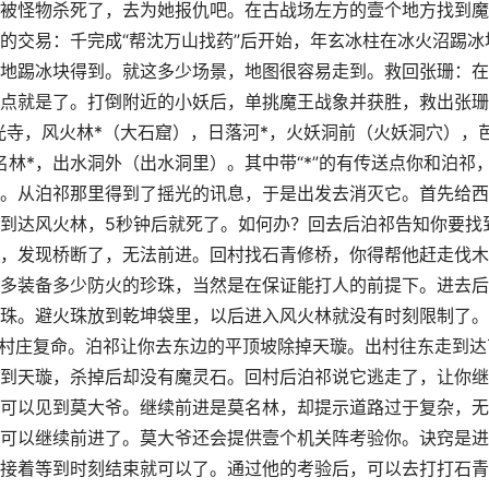
被怪物杀死了，去为她报仇吧。在古战场左方的壹个地方找到魔
的交易：千完成“帮沈万山找药”后开始，年玄冰柱在冰火沼踢冰
地踢冰块得到。就这多少场景，地图很容易走到。救回张珊：在
点就是了。打倒附近的小妖后，单挑魔王战象并获胜，救出张珊
光寺，风火林*（大石窟），日落河*，火妖洞前（火妖洞穴），
林*，出水洞外（出水洞里）。其中带“*”的有传送点你和泊祁
。从泊祁那里得到了摇光的讯息，于是出发去消灭它。首先给西
到达风火林，5秒钟后就死了。如何办？回去后泊祁告知你要找
，发现桥断了，无法前进。回村找石青修桥，你得帮他赶走伐木
多装备多少防火的珍珠，当然是在保证能打人的前提下。进去后
珠。避火珠放到乾坤袋里，以后进入风火林就没有时刻限制了。
到村庄复命。泊祁让你去东边的平顶坡除掉天璇。出村往东走到达
到天璇，杀掉后却没有魔灵石。回村后泊祁说它逃走了，让你继
可以见到莫大爷。继续前进是莫名林，却提示道路过于复杂，无
可以继续前进了。莫大爷还会提供壹个机关阵考验你。诀窍是进
接着等到时刻结束就可以了。通过他的考验后，可以去打打石青