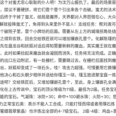
这个对蚩尤忠心耿耿的仆人吧！为沈万山报仇了。最后的场景是
，提议不要硬拼，将它们壹个壹个引出来各个击破。蚩尤的法术
后终于干掉了蚩尤，结局是魔界，天界都对人界怨恨在心，大众
了解就投降蚩尤了，免得到头来里外不是人！支线任务：帮刘清河
个破院子里，壹个小牌坊的后面。需要从左上方的城墙拐角处绕
之得到玄铁，回去交给铁匠就可以增加镶嵌孔壹个。化解陈瑾的
先在盘龙谷和妖狐对话后得知需要新鲜的魔血，其实魔王就在魔
，此时如果捡起来魔血就会凝固而消失，任务将无法完成。正确
的出口左边附近，有一处栅栏，需要跳过去，在栅栏后面找到魔
谷，妖狐却变成了一块石头，哇！攻击力超强，可惜要用它换镶
他决心和石头朝夕相伴并送给你瑾玉一块，瑾玉放进聚宝盘一炼
途吧？交给铁匠后，又增加镶嵌孔壹个，至此，身上镶嵌孔全满
化在上古传说中，宝石的顶尖等级为11级，最低为2级。任务宝
的宝石。气凝珠：冰防+30；命中+100避水珠：火防+30；
击力正常宝石类：表示不能人工合成，只能打怪而得或者用璞石炼
蜡翡翠紫晶）也许炼出全部的4-7级宝石。 2级-4级：鸡血=