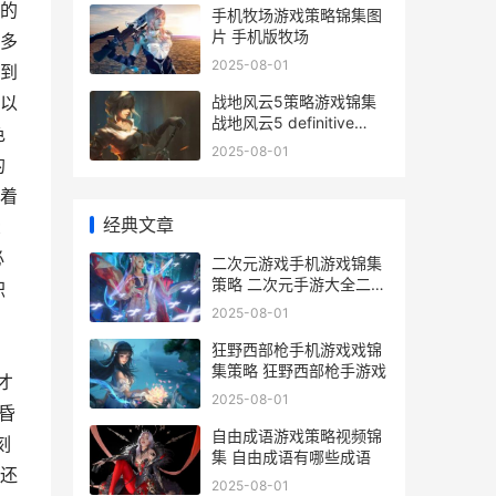
的
手机牧场游戏策略锦集图
片 手机版牧场
多
2025-08-01
到
战地风云5策略游戏锦集
以
战地风云5 definitive
色
edition
2025-08-01
的
着
经典文章
t
必
二次元游戏手机游戏锦集
策略 二次元手游大全二次
积
元游戏排行榜
2025-08-01
狂野西部枪手机游戏戏锦
集策略 狂野西部枪手游戏
才
2025-08-01
昏
自由成语游戏策略视频锦
刻
集 自由成语有哪些成语
还
2025-08-01