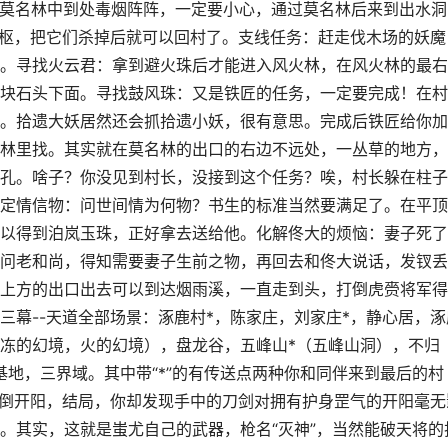
·莫名林中到处毒烟阵阵，一定要小心，通过莫名林后来到出水洞
天枢，把它们杀掉后就可以回村了。支线任务：赶走伐木场的妖魔
。寻找火云君：拿到避火珠后才能进入风火林，在风火林的最右
块石头下面。寻找鼓风珠：又是铁匠的任务，一定要完成！在村
。拾遗大妖居然还会抓拾遗小妖，很有意思。完成后铁匠给你加
林里找。其实就在莫名林的出口的右边不远处，一丛草的地方，
孔。啥子？你没见到村长，没接到这个任务？唉，村长躲在柱子
定情信物：问世间情为何物？书生的标准当然要满足了。在平顶
以得到泊岚玉珠，正好拿去送给他。化解佟大的烦恼：妻子死了
问老和尚，得知需要妻子生前之物，再回去和佟大说话，发钗丢
上方的出口出去可以到达烟雨溪，一直走到头，打倒虎赍将军得
三幕--天道全部场景：涿鹿村*，陈家庄，刘家庄*，静心居，涿
（冻的幻境，火的幻境），盘龙谷，五峰山*（五峰山洞），不归
基地，三界域。其中带“*”的有传送点两种你和同伴来到最后的村
打倒开阳，结局，你却发现手中的刀剑对拥有护身罡气的开阳毫无
。其实，这就是蚩尤自己的武器，枪名“灭神”，当然能破天将的