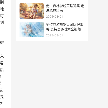
到
走进森林游戏策略锦集 走
地
进森林绘画
可
2025-08-01
到
奥特曼游戏锦集国际服策
略 奥特曼游戏大全视频
2025-08-01
避
入
嫂
后
帮
出
去
是
之