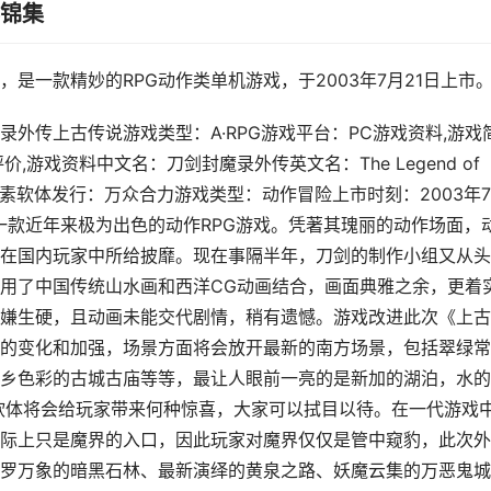
料锦集
是一款精妙的RPG动作类单机游戏，于2003年7月21日上市
外传上古传说游戏类型：A·RPG游戏平台：PC游戏资料,游戏
价,游戏资料中文名：刀剑封魔录外传英文名：The Legend of
Pack开发：像素软体发行：万众合力游戏类型：动作冒险上市时刻：2003年
一款近年来极为出色的动作RPG游戏。凭著其瑰丽的动作场面，
在国内玩家中所给披靡。现在事隔半年，刀剑的制作小组又从头
用了中国传统山水画和西洋CG动画结合，画面典雅之余，更着
嫌生硬，且动画未能交代剧情，稍有遗憾。游戏改进此次《上古
的变化和加强，场景方面将会放开最新的南方场景，包括翠绿常
乡色彩的古城古庙等等，最让人眼前一亮的是新加的湖泊，水的
软体将会给玩家带来何种惊喜，大家可以拭目以待。在一代游戏
际上只是魔界的入口，因此玩家对魔界仅仅是管中窥豹，此次外
罗万象的暗黑石林、最新演绎的黄泉之路、妖魔云集的万恶鬼城