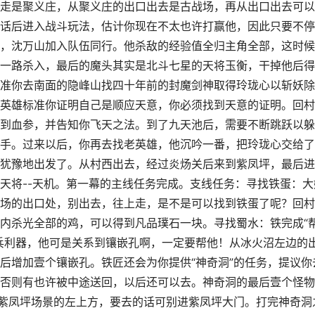
走是聚义庄，从聚义庄的出口出去是古战场，再从出口出去可以
话后进入战斗玩法，估计你现在不太也许打赢他，因此只要不停
，沈万山加入队伍同行。他杀敌的经验值全归主角全部，这时候
一路杀入，最后的魔头其实是北斗七星的天将玉衡，干掉他后得
准你去南面的隐峰山找四十年前的封魔剑神取得玲珑心以斩妖除
英雄标准你证明自己是顺应天意，你必须找到天意的证明。回村
到血参，并告知你飞天之法。到了九天池后，需要不断跳跃以躲
手。过来以后，你再去找老英雄，他沉吟一番，把玲珑心交给了
犹豫地出发了。从村西出去，经过炎炀关后来到紫凤坪，最后进
天将--天机。第一幕的主线任务完成。支线任务：寻找铁蛋：大
场的出口处，别出去，往上走，是不是可以找到铁蛋了呢？回村
内杀光全部的鸡，可以得到凡品璞石一块。寻找蜀水：铁完成“
兵利器，他可是关系到镶嵌孔啊，一定要帮他！从冰火沼左边的
后增加壹个镶嵌孔。铁匠还会为你提供“神奇洞”的任务，提议你
否则有也许被中途送回，以后还可以去。神奇洞的最后壹个怪物
在紫凤坪场景的左上方，要去的话可别进紫凤坪大门。打完神奇洞