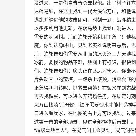
没过来，于是你自告奋勇去找他。出了村子往东
达落马坡，在这里找到一代大侠沈万山，和他说
逃跑并躲避他的攻击即可，时刻一到，战斗结束
以多多利用他更新。在落马坡上找到山洞进入，
需要的药回村。后面泊祁开始利用主角了！他标
魔。你到达隐峰山，见到老英雄说明来意后，老
后，泊祁告知你需要从北面的冰火沼上九天池找
冰箭，要找的物品不难，地图上有标识，很快到
你。泊祁告知你：魔头正在紫凤坪害人，你毫不
片头动画中的宝塔，一路杀上塔顶，消灭会飞的
正急得团团转呢，抓紧去帮她！在聚义庄到古战
再去找铁蛋，可以进入养鸡场任务，在规定时刻
沈万山找药”后开始，铁匠需要蜀水才能打造神
口进入堰兵冢，在地图的右上方可以找到。过来
过第一幕的全部场景，见过全部怪物后再去打。
“超级雪地巨人”，在凝气洞里会见到。凝气洞