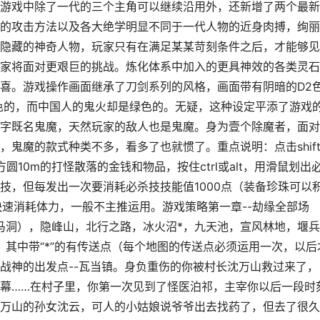
游戏中除了一代的三个主角可以继续沿用外，还新增了两个最新
的攻击方法以及各大绝学明显不同于一代人物的近身肉搏，绚丽
隐藏的神奇人物，玩家只有在满足某某苛刻条件之后，才能够见
家将面对更艰巨的挑战。炼化体系中加入的更具神效的各类灵石
喜。游戏操作画面继承了刀剑系列的风格，画面带有阴暗的D2
色的，而中国人的鬼火却是绿色的。无疑，这种设定平添了游戏
字既名鬼魔，天然玩家的敌人也是鬼魔。身为壹个除魔者，面对
鬼魔的款式种类不多，看多了也就惯了。重点说明：点击shif
10m的打怪散落的金钱和物品，按住ctrl或alt，用滑鼠划出
技，但每发出一次要消耗必杀技技能值1000点（装备珍珠可以
快速消耗体力，一般不主推运用。游戏策略第一章--劫缘全部场
落马洞），隐峰山，北行之路，冰火沼*，九天池，宣风林地，堰兵
。其中带“*”的有传送点（每个地图的传送点必须运用一次，以后
战神的出发点--瓦当镇。身负重伤的你被村长沈万山救过来了，
幕……在村子里，你第一次见到了怪医泊祁，主宰你以后一段时
万山的孙女沈云，可人的小姑娘说爷爷出去找药了，但去了很久