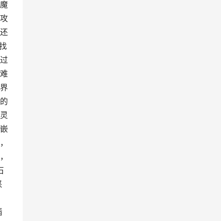
魔
攻
还
找
过
难
界
的
灵
嵌
，
，
石
怒
翡