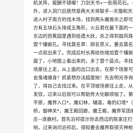
机关阵，报酬不错喔！刀剑天书+一些雨花石。
外，进入洞穴后居然是两大天将联手--天璇和
进入村子南方的伐木场，找到两头魔兽杀之即可
方有五块石头排成五角形，火云君在最下面的一
东边的芭蕉园里遇到拾遗大妖，杀之得到鼓风珠
壹个镶嵌孔。寻找莫名草：顾名思义，要去莫名
一点就出来了。完成后村长再给你增加壹个镶嵌
面了，小地图上看出来的，多了壹个蓝点。寻找
场景往上走，从上面的出口出去，在那个场景可
会鬼魂缠身？抓紧想办法超度她！先去明光寺询
了，得自己去找过来。在平顶坡场景往上走，从
发钗，过来以后就可以帮助佟大化解烦恼了。第
平原，魔界入口*，魔幻林，辅道，毒的幻境*
桥，御神关*，魔王殿回廊，魔王殿，魔界军团
庄--逐鹿村。首先泊祁提示你去西边的陈家庄
响，过来询问泊祁后，得知要去魔界取得灭神枪