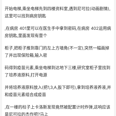
开始电梯,乘坐电梯先到四楼资料室,遇到尼可拉(动画剧情),
这里可以找到病房钥匙
,在病房 401里可以在医生手中拿到密码,在病房 402运用病
房钥匙,里面发现有壹个
柜子,把柜子推到靠门的左上方墙角(不一定),突然一幅画掉
了并出现保险箱,输入密
码得到疫苗元素,乘坐电梯到达地下三楼,研究室柜子里找到
了培养液原料,打开电源
并将培养液原料放入(把1,3,A,扳下即可),拿到培养液养液,并
和疫苗元素组合成疫苗
,在一楼的柱子上卡洛斯发现竟然被配置计时炸弹,这响应该
是尼可拉的杰作吧?马上