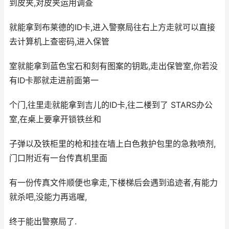
到皮夹,对皮夹运用调查
就能拿到布莱德的ID卡,进入警察局往右上方走就可以直接
去计算机上查密码,进入保管
室就能拿到蓝色宝石和刻有图案的钥匙,走出保管室,你若没
有ID卡那就走进前面第一
个门,往里走就能拿到吉儿的ID卡,往二楼到了 STARS办公
室,在桌上要拿开锁铁丝和
子弹以及铁柜里的枪和挂在墙上白色救护包里的急救喷剂,
门口附近有一台传真机里面
有一份传真文件顺便也拿走,下楼梯后会遇到追迹者,有能力
就杀吧,没能力再逃喔,
终于能出警察局了.