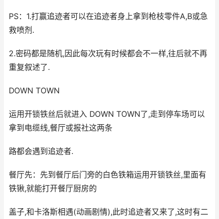
PS：1.打赢追迹者可以在追迹者身上拿到枪枝零件A,B或急
救喷剂.
2.密码都是随机,因此每次玩有时候都会不一样,往后就不再
重复叙述了.
DOWN TOWN
运用开锁铁丝后就进入 DOWN TOWN了,走到停车场可以
拿到电缆线,餐厅或报社这两条
路都会遇到追迹者.
餐厅先：先到餐厅后门旁的白色铁箱运用开锁铁丝,里面有
铁锹,就能打开餐厅厨房的
盖子,和卡洛斯相遇(动画剧情),此时追迹者又来了,这时有二