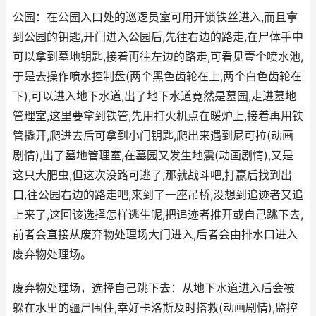
公园：在公园入口处的巡逻员室可用开锁铁丝进入,而且拿
到公园的钥匙,开门进入公园后,先往右边的路走,在尸体手中
可以拿到墓地钥匙,接着再往左边的路走,可看见壹个喷水池,
于是去操作喷水控制盘(两个黑色齿轮在上,两个白色齿轮在
下),可以进入地下水道,出了地下水道竟然是墓园,走进墓地
管理室,这里要拿到铁管,先用打火机点在暖炉上,接着再用铁
管撬开,爬进去后可拿到小门钥匙,爬出来遇到尼可拉(动画
剧情),出了墓地管理室,在墓园又发生地震(动画剧情),又是
这只大肥虫,但这次没路可逃了,那就战斗吧,打赢后找到出
口,往公园右边的路走吧,来到了一座吊桥,没想到追迹者又追
上来了,这回该选择怎样逃生呢,把追迹者推开或自己跳下去,
前者会直接从废弃物处理场大门进入,后者会由排水口进入
废弃物处理场。
废弃物处理场，选择自己跳下去：从地下水道进入后会被
躲在水里的疆尸围住,幸好卡洛斯及时搭救(动画剧情),监控