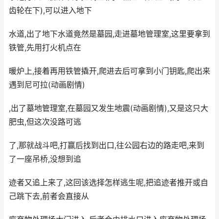
齿轮在下),可以进入地下
水道,出了地下水道竟然是墓园,走进墓地管理室,这里要拿到
铁管,先用打火机点在
暖炉上,接着再用铁管撬开,爬进去后可拿到小门钥匙,爬出来
遇到尼可拉(动画剧情)
,出了墓地管理室,在墓园又发生地震(动画剧情),又是这只大
肥虫,但这次没路可逃
了,那就战斗吧,打赢后找到出口,往公园右边的路走吧,来到
了一座吊桥,没想到追
迹者又追上来了,这回该选择怎样逃生呢,把追迹者推开或自
己跳下去,前者会直接从