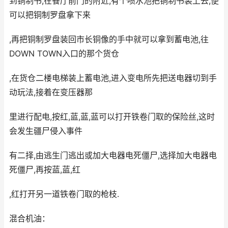
到铜制书,在餐厅前门的附近,有个喷水池把铜制书装上去,便
可以把铜制罗盘拿下来
,再把铜制罗盘装回市长铜像的手中就可以拿到蓄电池,往
DOWN TOWN入口的那个货仓
,在货仓二楼电梯装上蓄电池,进入变电所先把送电器切到手
动玩法,接着在变压器那
里进行配电,按红,蓝,蓝,蓝可以打开铁卷门取的保险丝,这时
会发生疆尸侵入事件
有二择,由逃生门逃出或加大电器电死僵尸,选择加大电器电
死僵尸,再按蓝,蓝,红
,红打开另一道铁卷门取的枪枝.
混合机油：