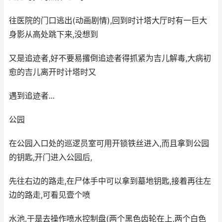
往医院的门口逃出(动画剧情),回到时计塔大厅时有一巨大
身影从高处跳下来,没想到
又是追迹者,好不要易撂倒追迹者得抓紧为吉儿解毒,大病初
愈的吉儿离开时计塔时又
遇到追迹者...
公园
在公园入口处的巡逻员室可用开锁铁丝进入,而且拿到公园
的钥匙,开门进入公园后,
先往右边的路走,在尸体手中可以拿到墓地钥匙,接着再往左
边的路走,可看见壹个喷
水池,于是去操作喷水控制盘(两个黑色齿轮在上,两个白色