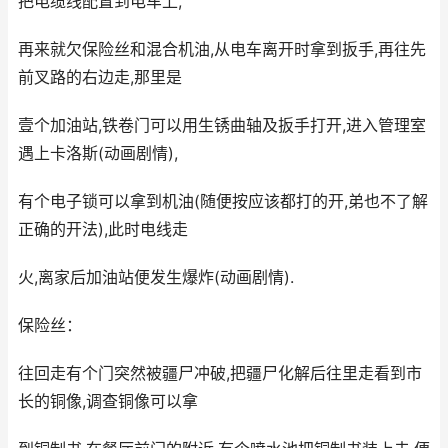
把电缆线配置到电车上,
再来就欠保险丝和混合机油,从电车离开时拿到扳手,再往先
前叉路的右边走,那里是
壹个加油站,铁卷门可以用生锈曲轴及扳手打开,进入管理室
遇上卡洛斯(动画剧情),
有个电子锁可以拿到机油(随便按应该都打的开,弟也不了解
正确的开法),此时电线走
火,离家后加油站便发生爆炸(动画剧情).
保险丝：
往回走有个门突然被疆尸冲破,把疆尸化解后往里走看到市
长的铜像,调查铜像可以拿