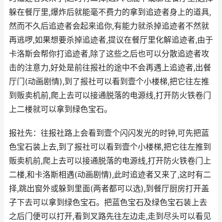
躲在餐厅里,爆炸后就能毫不费力的拿到追迹者身上的道具,
然而不久后追迹者会起来追你,有能力就杀掉追迹者不然就
再逃啰,如果想要杀掉追迹者,提议在餐厅里化解追迹者,由于
卡洛斯会帮你打追迹者,除了这些之后也可以分散追迹者攻
击的注意力,好处是前往报社的途中不会再遇上追迹者,出餐
厅门(动画剧情),到了报社可以看到壹个小楼梯,把它往左推
到贩卖机前,爬上去可以接通脱落的电源线,打开防火铁卷门
上二楼就可以拿到绿色宝石。
报社先：往报社路上会看到壹个闪闪发光的时钟,可先把蓝
色宝石装上去,到了报社可以看到壹个小楼梯,把它往左推到
贩卖机前,爬上去可以接通脱落的电源线,打开防火铁卷门上
二楼,和卡洛斯相遇(动画剧情),此时追迹者又来了,这时有二
择,跳出窗外或躲到里面(两者都可以选),到餐厅厨房打开盖
子下去可以拿到绿色宝石。把蓝色宝石及绿色宝石装上去
之后门便可以打开,看到叉路先往左边走,走到尽头可以看见