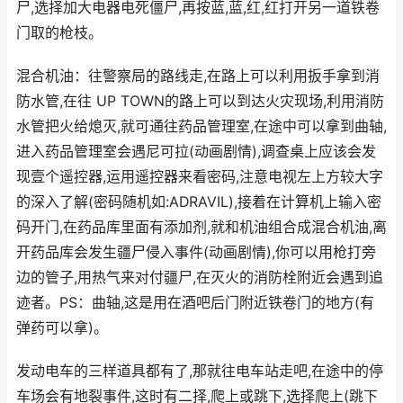
尸,选择加大电器电死僵尸,再按蓝,蓝,红,红打开另一道铁卷
门取的枪枝。
混合机油：往警察局的路线走,在路上可以利用扳手拿到消
防水管,在往 UP TOWN的路上可以到达火灾现场,利用消防
水管把火给熄灭,就可通往药品管理室,在途中可以拿到曲轴,
进入药品管理室会遇尼可拉(动画剧情),调查桌上应该会发
现壹个遥控器,运用遥控器来看密码,注意电视左上方较大字
的深入了解(密码随机如:ADRAVIL),接着在计算机上输入密
码开门,在药品库里面有添加剂,就和机油组合成混合机油,离
开药品库会发生疆尸侵入事件(动画剧情),你可以用枪打旁
边的管子,用热气来对付疆尸,在灭火的消防栓附近会遇到追
迹者。PS：曲轴,这是用在酒吧后门附近铁卷门的地方(有
弹药可以拿)。
发动电车的三样道具都有了,那就往电车站走吧,在途中的停
车场会有地裂事件,这时有二择,爬上或跳下,选择爬上(跳下