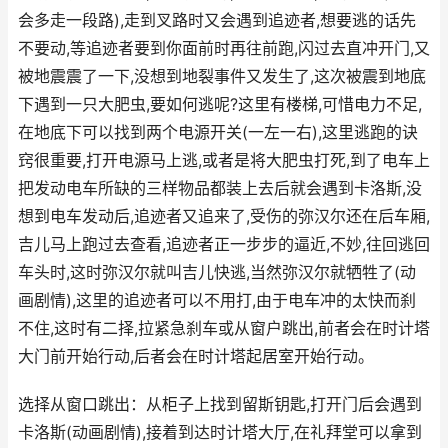
会多走一段路),走到叉路时又会遇到追迹者,想要逃的话先
不要动,等追迹者要到你面前时再往前跑,闪过去直冲开门,又
被地震震了一下,没想到地裂事件又发生了,这次被震到地底
下遇到一只大肥虫,要如何逃呢?这里有楼梯,可惜电力不足,
在地底下可以找到两个电源开关(一左一右),这里逃跑的诀
窍很重要,打开电源马上逃,或者是将大肥虫打死,到了电车上
把发动电车所缺的三样物品都装上去后就会遇到卡洛斯,没
想到电车发动后,追迹者又追来了,受伤的弥汉尔还在后车厢,
吉儿马上跑过去查看,追迹者正一步步的逼近,不妙,往回逃回
车头时,这时弥汉尔就叫吉儿快逃,当然弥汉尔就牺牲了(动
画剧情),这里的追迹者可以不用打,由于电车冲的太快而刹
不住,这时有二择,拉紧急刹车或从窗户跳出,前者会在时计塔
大门前开始行动,后者会在时计塔起居室开始行动。
选择从窗口跳出：从柜子上找到留斯钥匙,打开门后会遇到
卡洛斯(动画剧情),接着到达时计塔大厅,在礼拜堂可以拿到