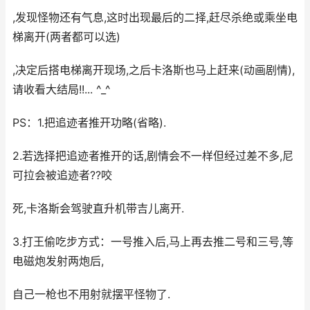
,发现怪物还有气息,这时出现最后的二择,赶尽杀绝或乘坐电
梯离开(两者都可以选)
,决定后搭电梯离开现场,之后卡洛斯也马上赶来(动画剧情),
请收看大结局!!... ^_^
PS：1.把追迹者推开功略(省略).
2.若选择把追迹者推开的话,剧情会不一样但经过差不多,尼
可拉会被追迹者??咬
死,卡洛斯会驾驶直升机带吉儿离开.
3.打王偷吃步方式：一号推入后,马上再去推二号和三号,等
电磁炮发射两炮后,
自己一枪也不用射就摆平怪物了.