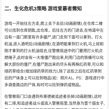
二、生化危机3策略 游戏爱慕者需知
游戏一开始往左方走,爬上去下去后(动画剧情),在仓库二楼
可以找到仓库钥匙,出仓库，后往左方的门进去,在地道中左
边有一道门那里有许多疆尸,进门走到下面可以拿到，打火
机油,进入酒吧后(动画剧情),在酒吧能拿到打火机,马上就和
刚才拿到的打火机油组合,往警察局途中的门要用打火机点
燃绳子,此时会有一大堆僵尸跑出来,利用门边的铁桶可以化
解大部份的僵尸,在僵尸跑出来的尽头有两株红药草,可以和
绿药草组合(增加绿药草的效力),除了这些之后在红药草附
近的尸体身上可以捡到物品(如：照片A)。PS：游戏进行中
多调查路边的尸体,有时可以捡到弹药或物品。
在警察局门口会遇到布莱德被追迹者杀掉(动画剧情),这时
有二择,和追迹者战斗或逃入警察局里,当然身为壹个弱女子,