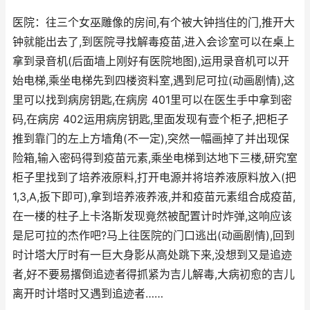
医院：往三个女巫雕像的房间,有个被大钟挡住的门,推开大
钟就能出去了,到医院寻找解毒疫苗,进入会诊室可以在桌上
拿到录音机(后面墙上刚好有医院地图),运用录音机可以开
始电梯,乘坐电梯先到四楼资料室,遇到尼可拉(动画剧情),这
里可以找到病房钥匙,在病房 401里可以在医生手中拿到密
码,在病房 402运用病房钥匙,里面发现有壹个柜子,把柜子
推到靠门的左上方墙角(不一定),突然一幅画掉了并出现保
险箱,输入密码得到疫苗元素,乘坐电梯到达地下三楼,研究室
柜子里找到了培养液原料,打开电源并将培养液原料放入(把
1,3,A,扳下即可),拿到培养液养液,并和疫苗元素组合成疫苗,
在一楼的柱子上卡洛斯发现竟然被配置计时炸弹,这响应该
是尼可拉的杰作吧?马上往医院的门口逃出(动画剧情),回到
时计塔大厅时有一巨大身影从高处跳下来,没想到又是追迹
者,好不要易撂倒追迹者得抓紧为吉儿解毒,大病初愈的吉儿
离开时计塔时又遇到追迹者……