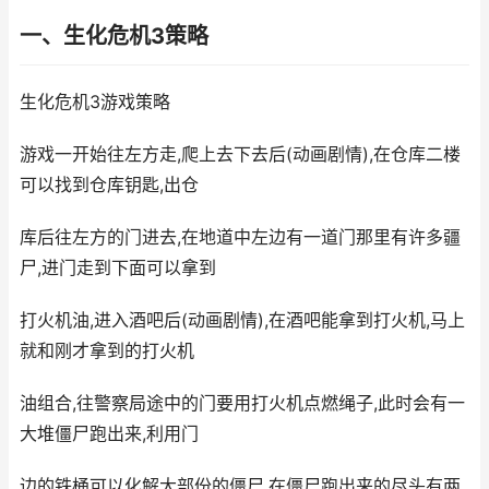
一、生化危机3策略
生化危机3游戏策略
游戏一开始往左方走,爬上去下去后(动画剧情),在仓库二楼
可以找到仓库钥匙,出仓
库后往左方的门进去,在地道中左边有一道门那里有许多疆
尸,进门走到下面可以拿到
打火机油,进入酒吧后(动画剧情),在酒吧能拿到打火机,马上
就和刚才拿到的打火机
油组合,往警察局途中的门要用打火机点燃绳子,此时会有一
大堆僵尸跑出来,利用门
边的铁桶可以化解大部份的僵尸,在僵尸跑出来的尽头有两