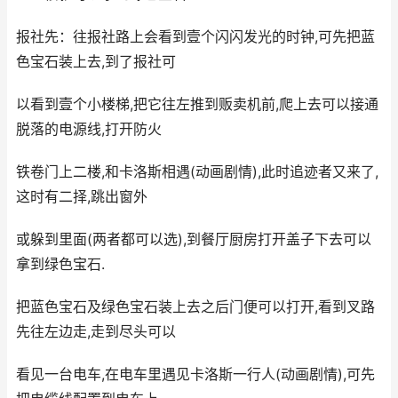
报社先：往报社路上会看到壹个闪闪发光的时钟,可先把蓝
色宝石装上去,到了报社可
以看到壹个小楼梯,把它往左推到贩卖机前,爬上去可以接通
脱落的电源线,打开防火
铁卷门上二楼,和卡洛斯相遇(动画剧情),此时追迹者又来了,
这时有二择,跳出窗外
或躲到里面(两者都可以选),到餐厅厨房打开盖子下去可以
拿到绿色宝石.
把蓝色宝石及绿色宝石装上去之后门便可以打开,看到叉路
先往左边走,走到尽头可以
看见一台电车,在电车里遇见卡洛斯一行人(动画剧情),可先