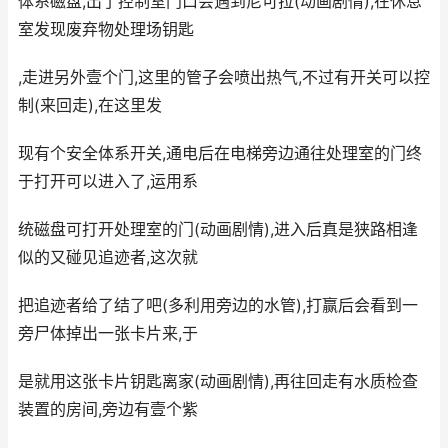
体系磁盘,出了控制室门口会遇到尼可拉(动画剧情),在休息
室发现废弃物处理场钥匙
,走进另外壹个门,这里的管子会喷出热气,不过有开关可以控
制(来回走),在这里发
现有个安全体系开关,通电后在电梯旁边通往处理室的门终
于打开可以进入了,运用系
统磁盘可打开处理室的门(动画剧情),进入后真是狭路相逢
似的又碰见追迹者,这次就
把追迹者给了结了吧(多利用旁边的水管),打赢后会看到一
旁尸体掉出一张卡片来,于
是就用这张卡片钥匙离家(动画剧情),再往回走有水质检查
装置的房间,旁边有壹个紫