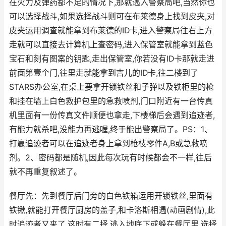
在火力及弹药都不足的情况下,那就逃入警察局吧,当然你也
可以选择战斗,如果选择战斗则可在布莱德身上找到皮夹,对
皮夹运用调查就能拿到布莱德的ID卡,进入警察局往右上方
走就可以直接去计算机上查密码,进入保管室就能拿到蓝色
宝石和刻有图案的钥匙,走出保管室,你若没有ID卡那就走进
前面第壹个门,往里走就能拿到吉儿的ID卡,往二楼到了
STARS办公室,在桌上要拿开锁铁丝和子弹以及铁柜里的枪
和挂在墙上白色救护包里的急救喷剂,门口附近有一台传真
机里面有一份传真文件顺便也拿走,下楼梯后会遇到追迹者,
有能力就杀吧,没能力再逃喔,终于能出警察局了。PS：1、
打赢追迹者可以在追迹者身上拿到枪枝零件A,B或急救喷
剂。2、密码都是随机,因此每次玩有时候都会不一样,往后
就不再重复叙述了。
餐厅先：先到餐厅后门旁的白色铁箱运用开锁铁丝,里面有
铁锹,就能打开餐厅厨房的盖子,和卡洛斯相遇(动画剧情),此
时追迹者又来了,这时有二择,逃入地底下或躲在餐厅里,选择