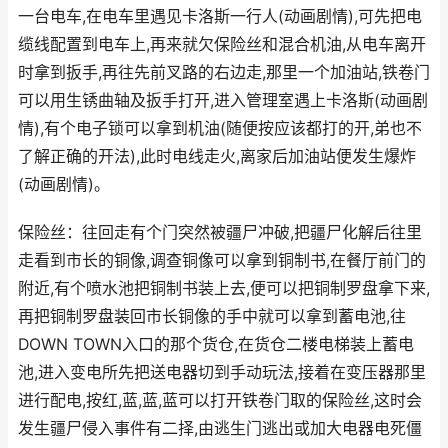
一台电车,在电车里遇见卡洛斯一行人(动画剧情),可先把电
缆线配置到电车上,再来就欠保险丝和混合机油,从电车离开
时拿到扳手,再往先前叉路的右边走,那里一个加油站,铁卷门
可以用生锈曲轴及扳手打开,进入管理室遇上卡洛斯(动画剧
情),有个电子锁可以拿到机油(随便按应该都打的开,弟也不
了解正确的开法),此时电线走火,离家后加油站便发生爆炸
(动画剧情)。
保险丝：往回走有个门突然被疆尸冲破,把疆尸化解后往里
走看到市长的铜像,调查铜像可以拿到铜制书,在餐厅前门的
附近,有个喷水池把铜制书装上去,便可以把铜制罗盘拿下来,
再把铜制罗盘装回市长铜像的手中就可以拿到蓄电池,往
DOWN TOWN入口的那个货仓,在货仓二楼电梯装上蓄电
池,进入变电所先把送电器切到手动玩法,接着在变压器那里
进行配电,按红,蓝,蓝,蓝可以打开铁卷门取的保险丝,这时会
发生疆尸侵入事件有二择,由逃生门逃出或加大电器电死僵