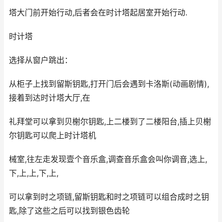
塔大门前开始行动,后者会在时计塔起居室开始行动.
时计塔
选择从窗户跳出：
从柜子上找到留斯钥匙,打开门后会遇到卡洛斯(动画剧情),
接着到达时计塔大厅,在
礼拜堂可以拿到贝榭尔钥匙,上二楼到了二楼阳台,插上贝榭
尔钥匙可以爬上时计塔机
械室,往左走发现壹个音乐盒,调查音乐盒会叫你调音,选上,
下,上,上,下,上,
可以拿到时之项链,留斯钥匙和时之项链可以组合成时之钥
匙,除了这些之后可以找到银色齿轮