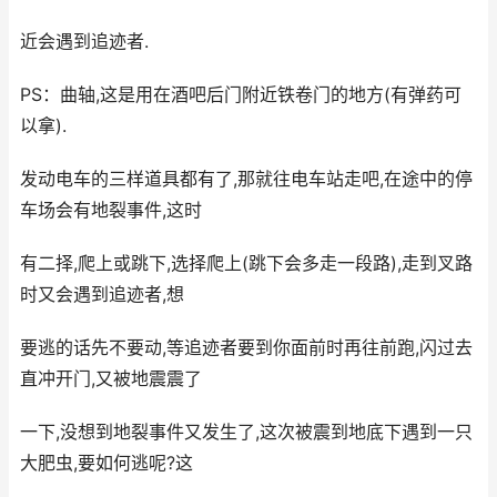
近会遇到追迹者.
PS：曲轴,这是用在酒吧后门附近铁卷门的地方(有弹药可
以拿).
发动电车的三样道具都有了,那就往电车站走吧,在途中的停
车场会有地裂事件,这时
有二择,爬上或跳下,选择爬上(跳下会多走一段路),走到叉路
时又会遇到追迹者,想
要逃的话先不要动,等追迹者要到你面前时再往前跑,闪过去
直冲开门,又被地震震了
一下,没想到地裂事件又发生了,这次被震到地底下遇到一只
大肥虫,要如何逃呢?这