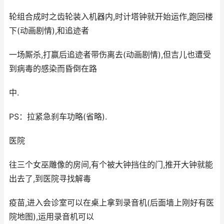
轮组合成时之齿轮装入机器内,时计塔钟就开始运作,跑回楼
下(动画剧情),和追迹者
一场厮杀,打赢后追迹者带伤离去(动画剧情),但吉儿也遭受
到病毒的感染而昏倒在路
中.
PS：拉紧急刹车功略(省略).
医院
往三个女巫雕像的房间,有个被大钟挡住的门,推开大钟就能
出去了,到医院寻找解毒
疫苗,进入会诊室可以在桌上拿到录音机(后面墙上刚好有医
院地图),运用录音机可以