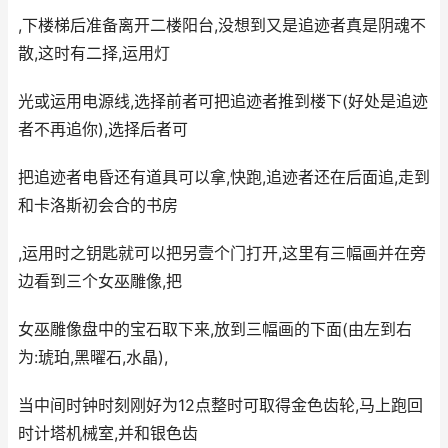
,下楼梯后准备离开二楼阳台,没想到又是追迹者真是阴魂不
散,这时有二择,运用灯
光或运用电源线,选择前者可把追迹者推到楼下(好处是追迹
者不再追你),选择后者可
把追迹者电昏还有道具可以拿,快跑,追迹者还在后面追,走到
和卡洛斯初会合的书房
,运用时之钥匙就可以把另壹个门打开,这里有三幅画并在旁
边看到三个女巫雕像,把
女巫雕像盘中的宝石取下来,放到三幅画的下面(由左到右
为:琥珀,黑曜石,水晶),
当中间时钟时刻刚好为12点整时可取得金色齿轮,马上跑回
时计塔机械室,并和银色齿