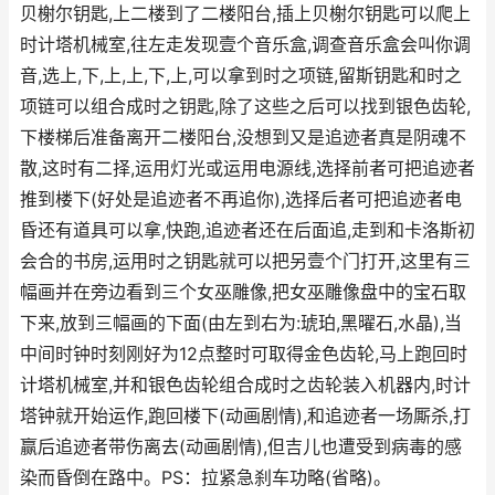
贝榭尔钥匙,上二楼到了二楼阳台,插上贝榭尔钥匙可以爬上
时计塔机械室,往左走发现壹个音乐盒,调查音乐盒会叫你调
音,选上,下,上,上,下,上,可以拿到时之项链,留斯钥匙和时之
项链可以组合成时之钥匙,除了这些之后可以找到银色齿轮,
下楼梯后准备离开二楼阳台,没想到又是追迹者真是阴魂不
散,这时有二择,运用灯光或运用电源线,选择前者可把追迹者
推到楼下(好处是追迹者不再追你),选择后者可把追迹者电
昏还有道具可以拿,快跑,追迹者还在后面追,走到和卡洛斯初
会合的书房,运用时之钥匙就可以把另壹个门打开,这里有三
幅画并在旁边看到三个女巫雕像,把女巫雕像盘中的宝石取
下来,放到三幅画的下面(由左到右为:琥珀,黑曜石,水晶),当
中间时钟时刻刚好为12点整时可取得金色齿轮,马上跑回时
计塔机械室,并和银色齿轮组合成时之齿轮装入机器内,时计
塔钟就开始运作,跑回楼下(动画剧情),和追迹者一场厮杀,打
赢后追迹者带伤离去(动画剧情),但吉儿也遭受到病毒的感
染而昏倒在路中。PS：拉紧急刹车功略(省略)。