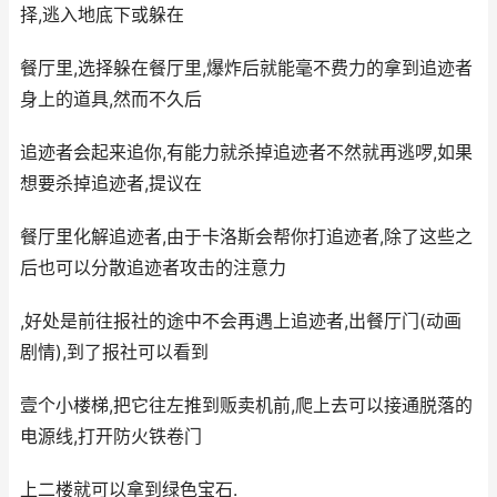
择,逃入地底下或躲在
餐厅里,选择躲在餐厅里,爆炸后就能毫不费力的拿到追迹者
身上的道具,然而不久后
追迹者会起来追你,有能力就杀掉追迹者不然就再逃啰,如果
想要杀掉追迹者,提议在
餐厅里化解追迹者,由于卡洛斯会帮你打追迹者,除了这些之
后也可以分散追迹者攻击的注意力
,好处是前往报社的途中不会再遇上追迹者,出餐厅门(动画
剧情),到了报社可以看到
壹个小楼梯,把它往左推到贩卖机前,爬上去可以接通脱落的
电源线,打开防火铁卷门
上二楼就可以拿到绿色宝石.