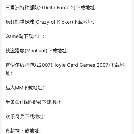
三角洲特种部队2(Delta Force 2)下载地址：
疯狂熊猫足球(Crazy of Kicker)下载地址：
Game淘下载地址：
侠盗猎魔(Manhunt)下载地址：
霍伊尔纸牌游戏2007(Hoyle Card Games 2007)下载地
址：
猎人MM下载地址：
半条命(Half-life)下载地址：
欢乐奇兵下载地址：
真封神下载地址：