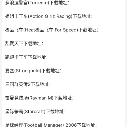
多浪迪警官(Torrente)下载地址：
姐姐卡丁车(Action Girlz Racing)下载地址：
极品飞车(Heat极品飞车 For Speed)下载地址：
乱武天下下载地址：
跑跑卡丁车下载地址：
要塞(Stronghold)下载地址：
三国群英传2下载地址：
雷曼竞技场(Rayman M)下载地址：
星际争霸(Starcraft)下载地址：
足球经理(Football Manager) 2006下载地址：