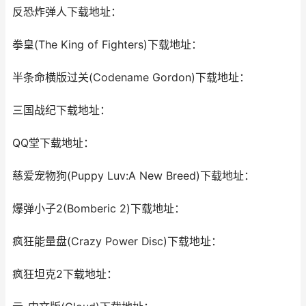
反恐炸弹人下载地址：
拳皇(The King of Fighters)下载地址：
半条命横版过关(Codename Gordon)下载地址：
三国战纪下载地址：
QQ堂下载地址：
慈爱宠物狗(Puppy Luv:A New Breed)下载地址：
爆弹小子2(Bomberic 2)下载地址：
疯狂能量盘(Crazy Power Disc)下载地址：
疯狂坦克2下载地址：