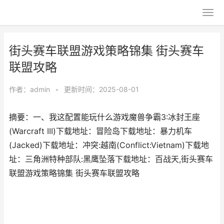
街头赛车联盟游戏策略锦集 街头赛车
联盟攻略
作者：
admin
•
更新时间：2025-08-01
摘要：一、我这配置能玩什么游戏魔兽争霸3:冰封王座
(Warcraft III)下载地址：冒险岛下载地址：暴力机车
(Jacked)下载地址：冲突:越南(Conflict:Vietnam)下载地
址：三角洲特种部队:黑鹰坠落下载地址：百战天,街头赛车
联盟游戏策略锦集 街头赛车联盟攻略