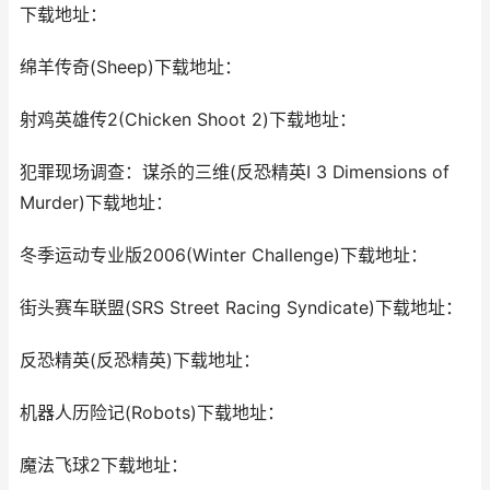
下载地址：
绵羊传奇(Sheep)下载地址：
射鸡英雄传2(Chicken Shoot 2)下载地址：
犯罪现场调查：谋杀的三维(反恐精英I 3 Dimensions of
Murder)下载地址：
冬季运动专业版2006(Winter Challenge)下载地址：
街头赛车联盟(SRS Street Racing Syndicate)下载地址：
反恐精英(反恐精英)下载地址：
机器人历险记(Robots)下载地址：
魔法飞球2下载地址：