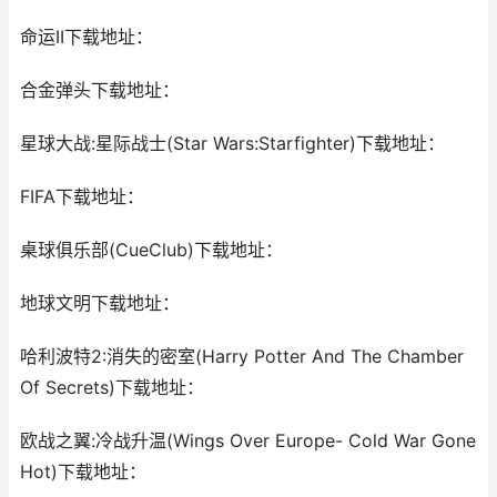
命运II下载地址：
合金弹头下载地址：
星球大战:星际战士(Star Wars:Starfighter)下载地址：
FIFA下载地址：
桌球俱乐部(CueClub)下载地址：
地球文明下载地址：
哈利波特2:消失的密室(Harry Potter And The Chamber
Of Secrets)下载地址：
欧战之翼:冷战升温(Wings Over Europe- Cold War Gone
Hot)下载地址：