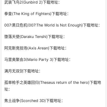
武装飞鸟2(Gunbird 2)下载地址：
拳皇(The King of Fighters)下载地址：
007:黑日危机(007:The World Is Not Enough)下载地址：
堕落天使(Daraku Tenshi)下载地址：
阿克斯竞技场(Axis Arean)下载地址：
马里奥聚会3(Mario Party 3)下载地址：
满月无双剑下载地址：
孤单枪手之英雄回归(Theseus return of the hero)下载地
址：
焦土战争(Scorched 3D)下载地址：