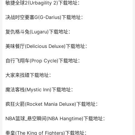
敏捷全球2(Urbagility 2)下载地址：
决战时空要塞G(G-Darius)下载地址：
复仇格斗兔(Lugaru)下载地址：
美味餐厅(Delicious Deluxe)下载地址：
自行飞翔车(Prop Cycle)下载地址：
大家来找碴下载地址：
魔法客栈(Mystic Inn)下载地址：
疯狂火箭(Rocket Mania Deluxe)下载地址：
NBA篮球_悬空瞬间(NBA Hangtime)下载地址：
拳皇(The King of Fighters)下载地址：