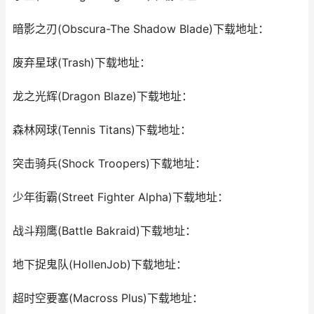
暗影之刃(Obscura-The Shadow Blade)下载地址：
废弃星球(Trash)下载地址：
龙之光辉(Dragon Blaze)下载地址：
森林网球(Tennis Titans)下载地址：
突击骑兵(Shock Troopers)下载地址：
少年街霸(Street Fighter Alpha)下载地址：
战斗翔鹰(Battle Bakraid)下载地址：
地下捉鬼队(HollenJob)下载地址：
超时空要塞(Macross Plus)下载地址：