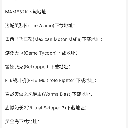
MAME32K下载地址：
边城英烈传(The Alamo)下载地址：
墨西哥飞车帮(Mexican Motor Mafia)下载地址：
游戏大亨(Game Tycoon)下载地址：
警探派克(BeTrapped)下载地址：
F16战斗机(F-16 Multirole Fighter)下载地址：
百战天虫之泡泡虫(Worms Blast)下载地址：
虚拟船长2(Virtual Skipper 2)下载地址：
黄金岛下载地址：