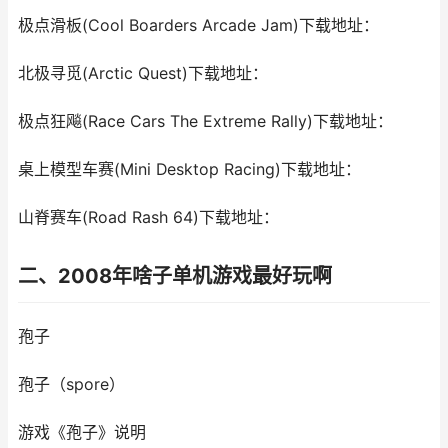
极点滑板(Cool Boarders Arcade Jam)下载地址：
北极寻觅(Arctic Quest)下载地址：
极点狂飚(Race Cars The Extreme Rally)下载地址：
桌上模型车赛(Mini Desktop Racing)下载地址：
山脊赛车(Road Rash 64)下载地址：
二、2008年啥子单机游戏最好玩啊
孢子
孢子（spore）
游戏《孢子》说明