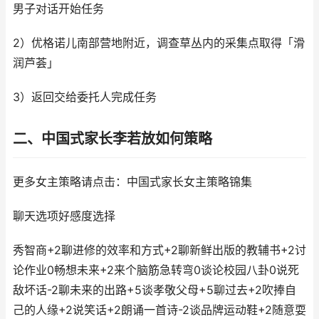
男子对话开始任务
2）优格诺儿南部营地附近，调查草丛内的采集点取得「滑
润芦荟」
3）返回交给委托人完成任务
二、中国式家长李若放如何策略
更多女主策略请点击：中国式家长女主策略锦集
聊天选项好感度选择
秀智商+2聊进修的效率和方式+2聊新鲜出版的教辅书+2讨
论作业0畅想未来+2来个脑筋急转弯0谈论校园八卦0说死
敌坏话-2聊未来的出路+5谈孝敬父母+5聊过去+2吹捧自
己的人缘+2说笑话+2朗诵一首诗-2谈品牌运动鞋+2随意耍