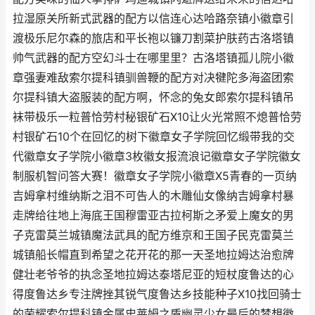
拉湿原关所新式武器的配方以信连心达哈路奈镇小徽章引
渡极乐尼尔森的旅店和平长袍以镰刀割菜护肤药古洛塔镇
帅气武器的配方空幻斗士在哪里里？古洛塔镇孤儿院小徽
章强妻难敌索尔提科镇驯兽鞭的配方对决犍陀多海盗团索
尔提科镇大盗服装的配方啊，怀念的兔女郎索尔提科镇吊
袜带极乐一粒普恰劳村秘银矿石X10让火光常照不熄普恰劳
村银矿石10个在回忆的树下徽章女子学院回忆缎带我的交
代徽章女子学院小徽章3枚徽女报流浪记徽章女子学院徽女
制服机智问答大赛！徽章女子学院小徽章X5青春的一页纳
吉姆拿村维纳斯之泪不可告人的木雕仙女像纳吉姆拿村暴
走牌给往地上海底王国穆雷亚古拉柯斯之矛爱上魔女的男
子克雷莫兰城镇魔法武具的配方维京和王国子民克雷莫兰
城镇船长帽直到希望之花开花的那一天圣地拉姆达治愈牌
健壮老爷爷的执念圣地拉姆达泰塔尼亚的短杖度鲁达的心
得度鲁达乡专注牌挫其锐气度鲁达乡技能种子X10找回骑士
的荣耀索尔提科镇金属史莱姆之盾幽灵少女最后的梦想徽