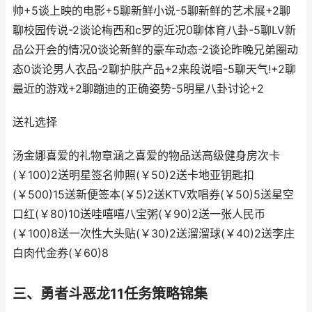
帅+5谈上映的电影+5聊新鲜小说-5聊新鲜的艺术展+2聊
聊校园传说-2谈论梅西和c罗的近况0聊体育八卦-5聊LV新
品公开会的情况0谈论新鲜的豪车动态-2谈论昨晚兄弟圈动
态0谈论男人衣品-2聊护肤产品+2来段说唱-5聊天气!+2聊
最近的游戏+2聊蹦迪的正确姿势-5明星八卦讨论+2
送礼选择
汤金娜喜爱的礼物章涵之喜爱的物品送高级健身房次卡
(￥100)2送明星签名帅照(￥50)2送卡地亚钥匙扣
(￥500)15送新便签本(￥5)2送KTV欢唱券(￥50)5送星空
口红(￥80)10送哇嘻嘻八宝粥(￥90)2送一张人民币
(￥100)8送一次性大头贴(￥30)2送溜溜球(￥40)2送李庄
白肉代金券(￥60)8
三、勇者斗恶龙11任务策略锦集