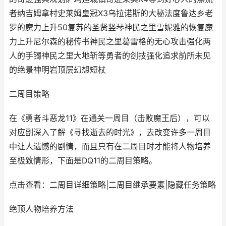
者纳吉姆拿村史莱姆皇冠X3乌拉诺斯的大秘法度鲁达乡老
罗的魔力上升50复苏的圣贤竖琴神民之里雪妮雅的恢复魔
力上升尼尔森的秘传书神民之里葛雷格的无心攻击强化两
人的手镯神民之里大地斩等勇者的剑技强化追求前所未见
的绝景神明岩顶层幻想短杖
二周目策略
在《勇者斗恶龙11》在通关一周目（击败魔王后），可以
对应副深入了解《寻找逝去的时光》，去改变许多一周目
中让人遗憾的剧情，而且只有在二周目时才能将人物培养
至极致情形，下面是DQ11的二周目策略。
点击查看：二周目详细策略|二周目继承要素|隐藏任务策略
绝顶人物培养方法