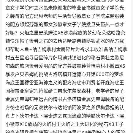
章女子学院时之水晶未能颁发的毕业证书徽章女子学院光
之装备的配方玛琳老师的生活督导徽章女子学院卓越服装
的配方想起芬馥的那女孩徽章女子学院撒旦头盔热一点才
好嘛？火焰之里史莱姆油X5沙漠绽放的梦幻花朵达哈路奈
镇快乐帽子贤者之石的去给达哈路奈镇秘银武器的配方我
想帮助人鱼~纳吉姆拿村金属碎片为祈求丰收准备纳吉姆拿
村五芒星追寻巨星碎片萨玛迪城镇进化的秘石勇壮之歌尼
尔森的旅店贤者爱用品的配方暮鼓晨钟普恰劳村小徽章X5
暴发户贝希姆的挑战古洛塔镇开运背心开馆600年的梦想
海底王国穆雷亚海神之叉的配方海底审判贤者开庭海底王
国穆雷亚皇家咒符献给亡弟米尔蕾安森林，老学者的屋子
金属史莱姆铠甲远古的情书古洛塔镇金属史莱姆装备的配
方彷徨战场的无双狄尔卡达城镇阿波罗之斧伊梅露妲的认
真占卜狄尔卡达下层奇迹之露捉迷藏的精髓狄尔卡达下层
小徽章X10放荡的火焰村里火焰之里大进化的秘石X3王子
的奇迹强兵规划萨玛迪城镇奇迹果实X4等到好心人的漂流