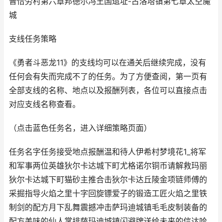
普恰劳村第六章邦德尔冯王国遗址-古洛塔镇第七章太空魔
城
支线任务策略
《勇者斗恶龙11》的支线均可以在通关后继续完成，没有
任何会有失而完成不了的任务。为了方便查阅，第一页有
全部支线的名称、地点以及报酬列表，各位可以直接点击
对应支线名称查看。
（点击蓝色任务名，进入详细策略页面）
任务名字任务接受地点报酬温和待人伊希村梦境花1_将军
和军事两位英雄狄尔卡达城下町尤格诺尔铜币请解救玛丽
狄尔卡达城下町猫砂主推合击狄尔卡达丘陵金项链师傅的
采掘指导火焰之里十字回旋镖爱子的锻造工匠火焰之里铁
制剑的配方月下乱舞震撼冲击萨玛迪城镇毛毛皮制装备的
配方美味的仙人掌排萨玛迪城镇闪避牌送给未来的信达哈