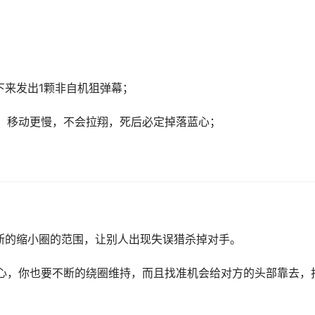
下来发出1颗非自机狙弹幕；
，移动更慢，不会拉翔，死后必定掉落蓝心；
断的缩小圈的范围，让别人出现失误猎杀掉对手。
心，你也要不断的绕圈维持，而且找准机会给对方的头部靠去，