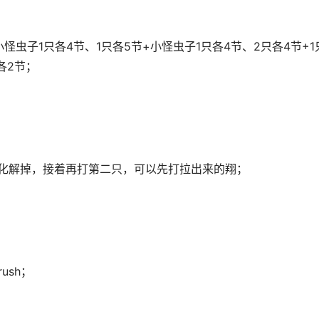
+小怪虫子1只各4节、1只各5节+小怪虫子1只各4节、2只各4节+1
各2节；
慢化解掉，接着再打第二只，可以先打拉出来的翔；
ush；