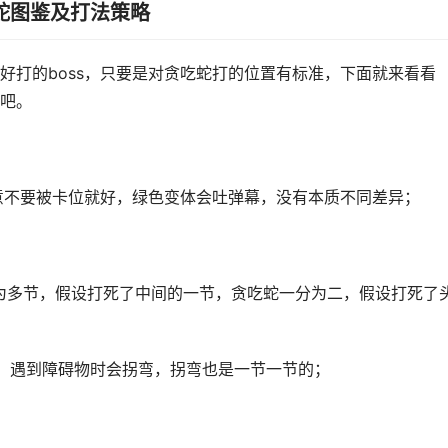
蛇图鉴及打法策略
好打的boss，只要是对贪吃蛇打的位置有标准，下面就来看看
吧。
注意不要被卡位就好，绿色变体会吐弹幕，没有本质不同差异；
为多节，假设打死了中间的一节，贪吃蛇一分为二，假设打死了
，遇到障碍物时会拐弯，拐弯也是一节一节的；