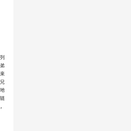
列
弟
来
兄
地
链
，