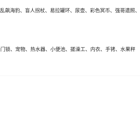
乱飙海豹、盲人拐杖、易拉罐环、尿壶、彩色冥币、强哥遗照、
、门锁、宠物、热水器、小便池、搓澡工、内衣、手铐、水果秤