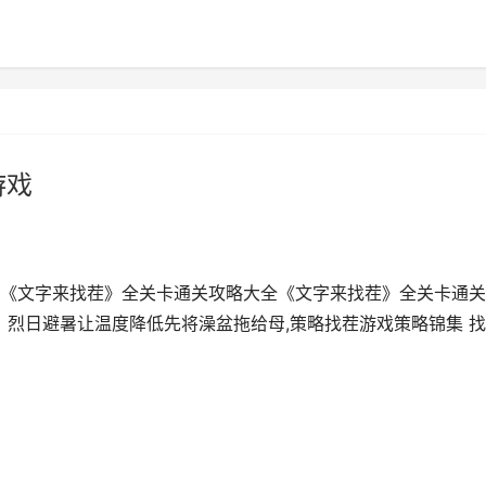
游戏
《文字来找茬》全关卡通关攻略大全《文字来找茬》全关卡通关
、烈日避暑让温度降低先将澡盆拖给母,策略找茬游戏策略锦集 