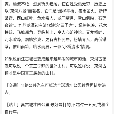
爽，涌流不绝，滋润街头巷尾，使百姓受惠无穷，历史上
以“束河八景”而著名，它们是“烟柳平桥、夜市萤火、断碑
敲音、西山红叶、鱼水亲人、龙门望月、雪山倒映、石莲
夜读”。九鼎龙潭边有清代建筑“三圣宫”，绿树掩映、花木
扶疏、飞檐翘角，登临其上，令人心旷神怡。青龙桥畔，
河水喧哗，烟柳拂波，更有古朴民居，粉墙青瓦，高低错
落，依山而筑，临水而居，一派“小桥流水”情调。
如果说丽江古城已变成越来越热闹的城市的话，束河古镇
就可以说一个真正宁静的世外山村，可以这样说，束河古
镇才是中国真正最美的山村。
［交通］11路公共汽车可抵达全球遗址公园转盘再徒步进
去。
［贴士］离古城才四公里,最好是打的,不超过十五元,或租个
自行车。