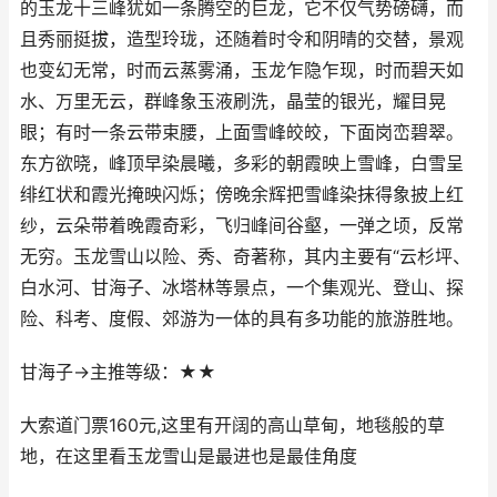
的玉龙十三峰犹如一条腾空的巨龙，它不仅气势磅礴，而
且秀丽挺拔，造型玲珑，还随着时令和阴晴的交替，景观
也变幻无常，时而云蒸雾涌，玉龙乍隐乍现，时而碧天如
水、万里无云，群峰象玉液刷洗，晶莹的银光，耀目晃
眼；有时一条云带束腰，上面雪峰皎皎，下面岗峦碧翠。
东方欲晓，峰顶早染晨曦，多彩的朝霞映上雪峰，白雪呈
绯红状和霞光掩映闪烁；傍晚余辉把雪峰染抹得象披上红
纱，云朵带着晚霞奇彩，飞归峰间谷壑，一弹之顷，反常
无穷。玉龙雪山以险、秀、奇著称，其内主要有“云杉坪、
白水河、甘海子、冰塔林等景点，一个集观光、登山、探
险、科考、度假、郊游为一体的具有多功能的旅游胜地。
甘海子→主推等级：★★
大索道门票160元,这里有开阔的高山草甸，地毯般的草
地，在这里看玉龙雪山是最进也是最佳角度