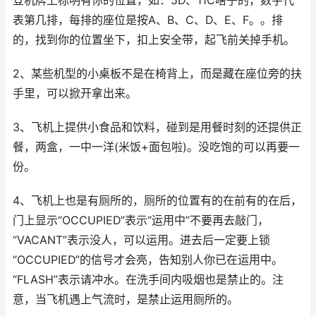
登机牌上标明有你的位置，如：5D、11C啥子的，数字代
表第几排，每排的座位是按A、B、C、D、E、F。。排
的，找到你的位置坐下，扣上安全带，起飞前关掉手机。
2、某些机型的小桌板不是在椅背上，而是藏在座位旁的扶
手里，可以掀开拿出来。
3、飞机上提供小食品和饮料，碰到是用餐时刻的还提供正
餐，两盒，一中一洋(米饭+面包啦)。没吃饱的可以再要一
份。
4、飞机上也是有厕所的，厕所的位置有的在前有的在后，
门上显示“OCCUPIED”表示“运用中”不要再去敲门，
“VACANT”表示没人，可以运用。进去后一定要上锁
“OCCUPIED”的信号才会亮，告知别人你已在运用中。
“FLASH”表示请冲水。在洗手间内吸烟也是禁止的。注
意，当飞机遇上气流时，是禁止运用厕所的。