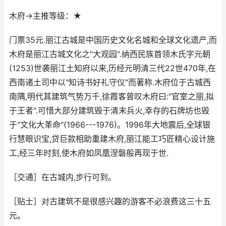
木府→主推等级：★
门票35元.丽江古城是中国历史文化名城和全球文化遗产,而
木府是丽江古城文化之"大观园".纳西民族首领木氏字元朝
(1253)世袭丽江土知府以来,历经元明清三代22世470年,在
西南诸土司中以"知诗书好礼守仪"而著称.木府位于古城西
南隅,明代其建筑气势万千,徐霞客曾叹木府曰:"官室之丽,拟
于王者".可惜大部分建筑毁于清末兵火,幸存的石牌坊也毁
于"文化大革命"(1966---1976)。1996年大地震后,全球银
行慧眼识宝,贷巨款相助重建木府,丽江能工巧匠精心设计施
工,经三年时刻,使木府如凤凰涅磐般再现于世.
［交通］在古城内,步行可到。
［贴士］对古建筑不是很感兴趣的游客不必浪费这三十五
元。