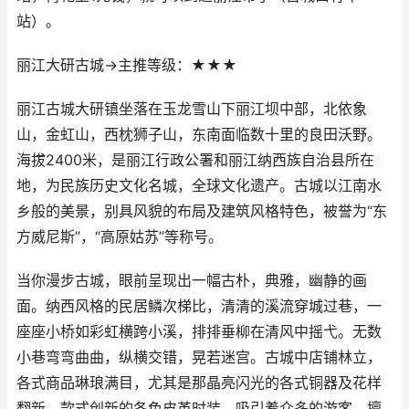
站）。
丽江大研古城→主推等级：★★★
丽江古城大研镇坐落在玉龙雪山下丽江坝中部，北依象
山，金虹山，西枕狮子山，东南面临数十里的良田沃野。
海拔2400米，是丽江行政公署和丽江纳西族自治县所在
地，为民族历史文化名城，全球文化遗产。古城以江南水
乡般的美景，别具风貌的布局及建筑风格特色，被誉为“东
方威尼斯”，“高原姑苏”等称号。
当你漫步古城，眼前呈现出一幅古朴，典雅，幽静的画
面。纳西风格的民居鳞次梯比，清清的溪流穿城过巷，一
座座小桥如彩虹横跨小溪，排排垂柳在清风中摇弋。无数
小巷弯弯曲曲，纵横交错，晃若迷宫。古城中店铺林立，
各式商品琳琅满目，尤其是那晶亮闪光的各式铜器及花样
翻新，款式创新的各色皮革时装，吸引着众多的游客。擅