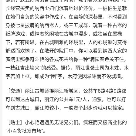
长经营买卖的纳西少妇们沉着地讨价还价，一桩桩生意就
在她们自负的笑容中作成了。在幽静的深巷里，不时看到
身披七星披肩的纳西老人，或三五成群，玩着一种古老的
纸牌游戏，或神态悠闲地在古城中漫步，或独坐在屋檐
下，若有所思。在古城幽雅的环境里，人的心境顿时变得
舒适而欢愉了。在敞开的院门中，你可以看到纳西人家的
庭院里那争奇斗艳的各式花卉给你一种“满园春色关不住，
一枝红杏出墙来”的感受。据传，丽江世袭土司为木姓，木
字若加上框，即成为“困”字，木府便因忌讳而不设城墙。
［交通］丽江古城紧挨丽江新城区，公共车8路4路9路都
可以到达古城口，丽江的公共车1元/人，通票，也可以打
车到古城口，丽江城较小，一般壹个起步价就可以搞定。
［贴士］小心艳遇遇见无论兄弟们。疯狂而又极商业化的
“小百货批发市场”。