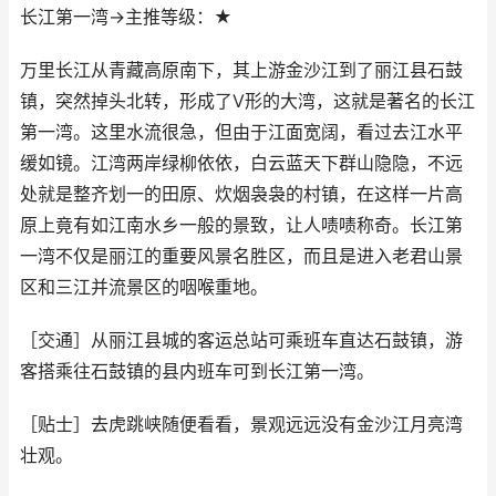
长江第一湾→主推等级：★
万里长江从青藏高原南下，其上游金沙江到了丽江县石鼓
镇，突然掉头北转，形成了V形的大湾，这就是著名的长江
第一湾。这里水流很急，但由于江面宽阔，看过去江水平
缓如镜。江湾两岸绿柳依依，白云蓝天下群山隐隐，不远
处就是整齐划一的田原、炊烟袅袅的村镇，在这样一片高
原上竟有如江南水乡一般的景致，让人啧啧称奇。长江第
一湾不仅是丽江的重要风景名胜区，而且是进入老君山景
区和三江并流景区的咽喉重地。
［交通］从丽江县城的客运总站可乘班车直达石鼓镇，游
客搭乘往石鼓镇的县内班车可到长江第一湾。
［贴士］去虎跳峡随便看看，景观远远没有金沙江月亮湾
壮观。