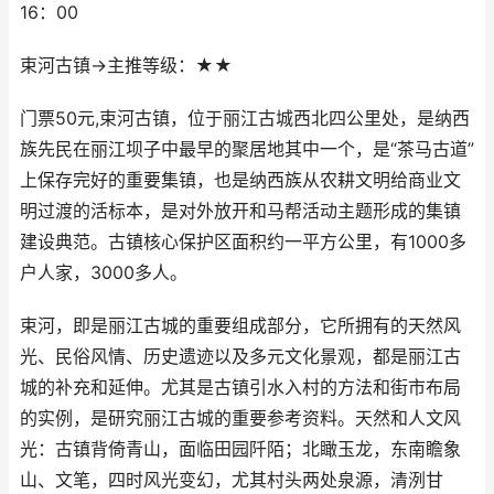
16：00
束河古镇→主推等级：★★
门票50元,束河古镇，位于丽江古城西北四公里处，是纳西
族先民在丽江坝子中最早的聚居地其中一个，是“茶马古道”
上保存完好的重要集镇，也是纳西族从农耕文明给商业文
明过渡的活标本，是对外放开和马帮活动主题形成的集镇
建设典范。古镇核心保护区面积约一平方公里，有1000多
户人家，3000多人。
束河，即是丽江古城的重要组成部分，它所拥有的天然风
光、民俗风情、历史遗迹以及多元文化景观，都是丽江古
城的补充和延伸。尤其是古镇引水入村的方法和街市布局
的实例，是研究丽江古城的重要参考资料。天然和人文风
光：古镇背倚青山，面临田园阡陌；北瞰玉龙，东南瞻象
山、文笔，四时风光变幻，尤其村头两处泉源，清洌甘