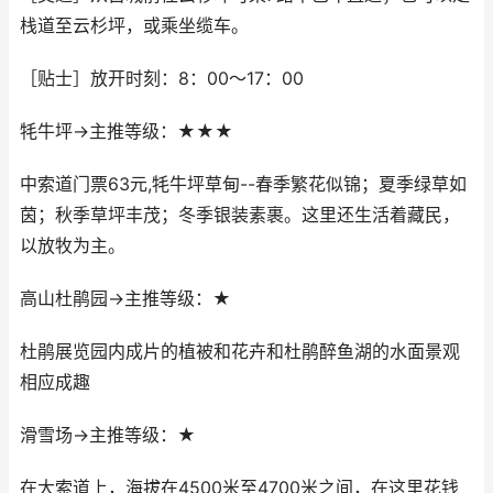
栈道至云杉坪，或乘坐缆车。
［贴士］放开时刻：8：00～17：00
牦牛坪→主推等级：★★★
中索道门票63元,牦牛坪草甸--春季繁花似锦；夏季绿草如
茵；秋季草坪丰茂；冬季银装素裹。这里还生活着藏民，
以放牧为主。
高山杜鹃园→主推等级：★
杜鹃展览园内成片的植被和花卉和杜鹃醉鱼湖的水面景观
相应成趣
滑雪场→主推等级：★
在大索道上，海拔在4500米至4700米之间，在这里花钱