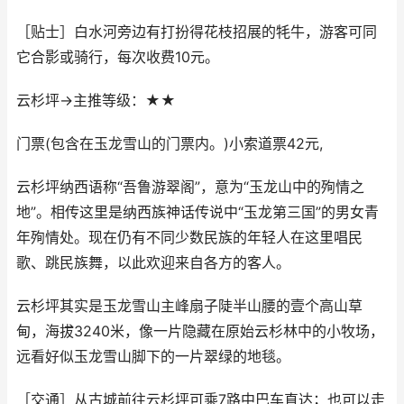
［贴士］白水河旁边有打扮得花枝招展的牦牛，游客可同
它合影或骑行，每次收费10元。
云杉坪→主推等级：★★
门票(包含在玉龙雪山的门票内。)小索道票42元,
云杉坪纳西语称“吾鲁游翠阁”，意为“玉龙山中的殉情之
地”。相传这里是纳西族神话传说中“玉龙第三国”的男女青
年殉情处。现在仍有不同少数民族的年轻人在这里唱民
歌、跳民族舞，以此欢迎来自各方的客人。
云杉坪其实是玉龙雪山主峰扇子陡半山腰的壹个高山草
甸，海拔3240米，像一片隐藏在原始云杉林中的小牧场，
远看好似玉龙雪山脚下的一片翠绿的地毯。
［交通］从古城前往云杉坪可乘7路中巴车直达；也可以走