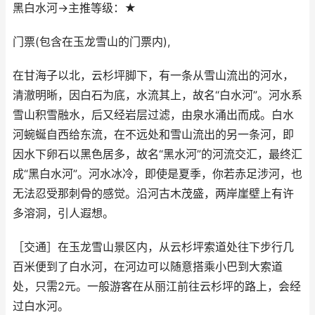
黑白水河→主推等级：★
门票(包含在玉龙雪山的门票内),
在甘海子以北，云杉坪脚下，有一条从雪山流出的河水，
清澈明晰，因白石为底，水流其上，故名“白水河”。河水系
雪山积雪融水，后又经岩层过滤，由泉水涌出而成。白水
河蜿蜒自西给东流，在不远处和雪山流出的另一条河，即
因水下卵石以黑色居多，故名“黑水河”的河流交汇，最终汇
成“黑白水河”。河水冰冷，即使是夏季，你若赤足涉河，也
无法忍受那刺骨的感觉。沿河古木茂盛，两岸崖壁上有许
多溶洞，引人遐想。
［交通］在玉龙雪山景区内，从云杉坪索道处往下步行几
百米便到了白水河，在河边可以随意搭乘小巴到大索道
处，只需2元。一般游客在从丽江前往云杉坪的路上，会经
过白水河。