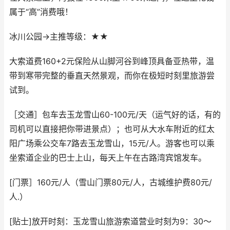
属于“高”消费哦！
冰川公园→主推等级：★★
大索道费160+2元保险从山脚河谷到峰顶具备亚热带，温
带到寒带完整的垂直天然景观，而你在极短时刻里旅游尝
试到。
［交通］包车去玉龙雪山60-100元/天（运气好的话，有的
司机可以直接把你带进景点）；也可从大水车附近的红太
阳广场乘公交车7路去玉龙雪山，15元/人。游客也可以乘
坐索道企业的巴士上山，每天上午在古路湾宾馆发车。
[门票］160元/人（雪山门票80元/人，古城维护费80元/
人.）
[贴士]放开时刻：玉龙雪山旅游索道营业时刻为9：30～