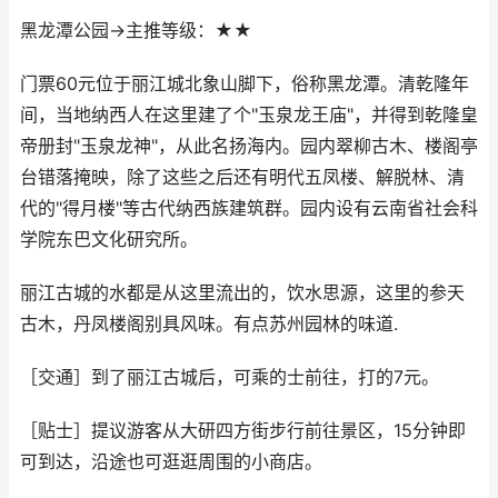
黑龙潭公园→主推等级：★★
门票60元位于丽江城北象山脚下，俗称黑龙潭。清乾隆年
间，当地纳西人在这里建了个"玉泉龙王庙"，并得到乾隆皇
帝册封"玉泉龙神"，从此名扬海内。园内翠柳古木、楼阁亭
台错落掩映，除了这些之后还有明代五凤楼、解脱林、清
代的"得月楼"等古代纳西族建筑群。园内设有云南省社会科
学院东巴文化研究所。
丽江古城的水都是从这里流出的，饮水思源，这里的参天
古木，丹凤楼阁别具风味。有点苏州园林的味道.
［交通］到了丽江古城后，可乘的士前往，打的7元。
［贴士］提议游客从大研四方街步行前往景区，15分钟即
可到达，沿途也可逛逛周围的小商店。