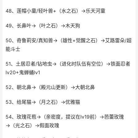
48、莲帽小童/轻叶兽+（水之石）→乐天河童
49、长鼻叶→（叶之石）→木天狗
50、奇鲁莉安/真知兽→（雄性+觉醒之石）→艾路雷朵/超
能斗士
51、土居忍者/钻地虫→（进化时队伍有空位）→铁面忍者
lv20+鬼蝉蛹lv1
52、朝北鼻→（殿元山更新）→大朝北鼻
53、给尾猫→（月之石）→优雅猫
54、玫瑰花苞→（亲密度，提议在lv19前）→芭蕾玫瑰
→（光之石）→假面玫瑰