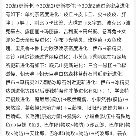
3D龙(更新卡)→3D龙2(更新零件)→3D龙Z通过亲密度进化
有如下：单纯亲密度进化：皮丘→皮卡丘、皮→皮皮、胖
胖丁→胖丁、刚比→卡比兽、大嘴蝠→叉字蝠、波克比→波
克基古、露丽丽→玛丽露、吉利蛋→高兴蛋、卷耳兔→女
郎兔白天亲密度进化：伊布→光精灵、玫瑰苞→双色玫
瑰、里奥鲁→鲁卡力欧夜晚亲密度进化：伊布→影精灵、
金铃→风铃铃通过秀丽度进化：小黄鱼→秀丽龙在特定场
所更新进化有如下：殿元山更新进化：三合一磁怪→飞碟
磁怪、朝天鼻→朝天巨鼻白岱森林苔藓石附近更新进化：
伊布→草精灵217道路冰原石附近更新进化：伊布→冰精灵
达到进化等级以后要独特条件才能进化有如下：1、学会特
定招数进化：魔尼尼(模仿)→吸盘魔偶、小果然翁(模仿)→
果然翁、蔓藤怪(原始力量)→巨藤怪、阳阳玛(原始力量)→
巨蜻蜓、长毛猪(原始力量)→猛犸2、小蝠鱼(队伍中有铁炮
鱼)→巨翅飞鱼3、巴尔郎(物攻>物防)→沙瓦郎、巴尔郎(物
攻<物防)→艾比郎、巴尔郎(物攻=物防)→柯波郎4、蓑衣