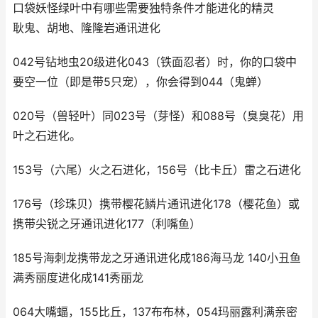
口袋妖怪绿叶中有哪些需要独特条件才能进化的精灵
耿鬼、胡地、隆隆岩通讯进化
042号钻地虫20级进化043（铁面忍者）时，你的口袋中
要空一位（即是带5只宠），你会得到044（鬼蝉）
020号（兽轻叶）同023号（芽怪）和088号（臭臭花）用
叶之石进化。
153号（六尾）火之石进化，156号（比卡丘）雷之石进化
176号（珍珠贝）携带樱花鳞片通讯进化178（樱花鱼）或
携带尖锐之牙通讯进化177（利嘴鱼）
185号海刺龙携带龙之牙通讯进化成186海马龙 140小丑鱼
满秀丽度进化成141秀丽龙
064大嘴蝠，155比丘，137布布林，054玛丽露利满亲密