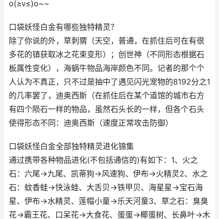
o(≥v≤)o~~
口袋妖怪白金有哪些独特精灵？
除了你说的外，草刺猬（天空，普通，在抓住后可在有很
多花的镇获取冰之花束变形）；创世神（不同形态根据石
板属性变化），海蜗牛物品海岸颜色不同。记者的那个个
人认为不真正，只不过是抽中了遇见闪光宠物的8192分之1
的几率罢了，迪奥西斯（在抓住后在某个道馆的城市右方
有四个陨石一样的物品，虽然石头长的一样，但各个石头
使得形态不同：迪奥西斯（速度正常攻击防御）
口袋妖怪白金全部独特精灵进化锦集
通过携带各种物品进化(不包括通信的)有如下：1、火之
石：六尾→九尾、凯蒂狗→风速狗、伊布→火精灵2、水之
石：蚊香蛙→快泳蛙、大舌贝→铁甲贝、海星星→宝石海
星、伊布→水精灵、莲帽小童→乐天河童3、草之石：臭臭
花→霸王花、口呆花→大食花、蛋蛋→椰蛋树、长鼻叶→木