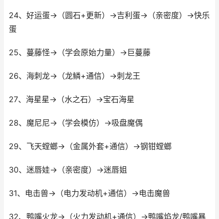
24、好运蛋→（圆石+更新）→吉利蛋→（亲密度）→快乐
蛋
25、蔓藤怪→（学会原始力量）→巨蔓藤
26、海刺龙→（龙鳞+通信）→刺龙王
27、海星星→（水之石）→宝石海星
28、魔尼尼→（学会模仿）→吸盘魔偶
29、飞天螳螂→（金属外套+通信）→钢钳螳螂
30、迷唇娃→（亲密度）→迷唇姐
31、电击兽→（电力发动机+通信）→电击魔兽
32、鸭嘴火龙→（火力发动机+通信）→鸭嘴焰龙/鸭嘴暴