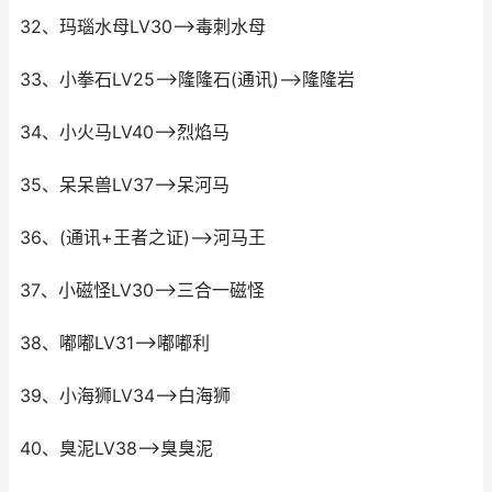
32、玛瑙水母LV30-->毒刺水母
33、小拳石LV25-->隆隆石(通讯)-->隆隆岩
34、小火马LV40-->烈焰马
35、呆呆兽LV37-->呆河马
36、(通讯+王者之证)-->河马王
37、小磁怪LV30-->三合一磁怪
38、嘟嘟LV31-->嘟嘟利
39、小海狮LV34-->白海狮
40、臭泥LV38-->臭臭泥