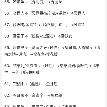
55、笨笨鱼→（秀丽度）→秀丽龙
56、夜巨人→（冥界幕布/外衣+通信）→冥巨人
57、铃铛响/金铃铃→（亲密度+晚上）→风铃铃
58、雪童子→（雌性+觉醒石）→雪妖女
59、珍珠贝→（深海之牙+通信）→猎斑鳗/大嘴鳗→（深
海之鳞+通信）→樱花鱼/樱花鳗
60、结草儿/蓑衣虫→（雌性）→结草贵妇/蓑叶虫→（雄
性）→绅士蛾/蓑叶蝶
61、三蜜蜂→（雌性）→金蜂后
62、卷耳兔→（亲密度）→兔女郎
63、里奥鲁→（亲密度+白天）→卢卡里奥