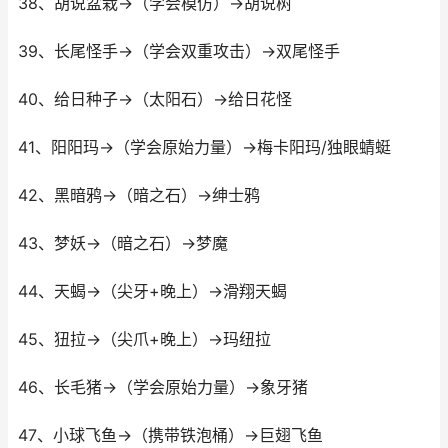
38、胡说盆栽→（学会模仿）→胡说树
39、长尾怪手→（学会双重攻击）→双尾怪手
40、给日种子→（太阳石）→给日花怪
41、阳阳玛→（学会原始力量）→梅卡阳玛/独眼蜻蜓
42、黑暗鸦→（暗之石）→绅士鸦
43、梦妖→（暗之石）→梦魔
44、天蝎→（尖牙+晚上）→滑翔天蝎
45、狃拉→（尖爪+晚上）→玛纽拉
46、长毛猪→（学会原始力量）→象牙猪
47、小球飞鱼→（携带铁泡桶）→巨翅飞鱼