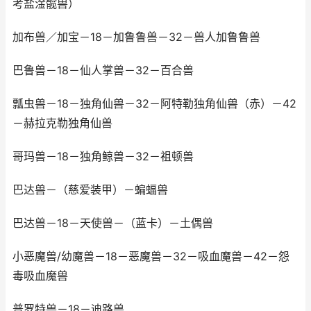
考盐淦髋兽）
加布兽／加宝－18－加鲁鲁兽－32－兽人加鲁鲁兽
巴鲁兽－18－仙人掌兽－32－百合兽
瓢虫兽－18－独角仙兽－32－阿特勒独角仙兽（赤）－42
－赫拉克勒独角仙兽
哥玛兽－18－独角鲸兽－32－祖顿兽
巴达兽－（慈爱装甲）－蝙蝠兽
巴达兽－18－天使兽－（蓝卡）－土偶兽
小恶魔兽/幼魔兽－18－恶魔兽－32－吸血魔兽－42－怨
毒吸血魔兽
普罗特兽－18－迪路兽