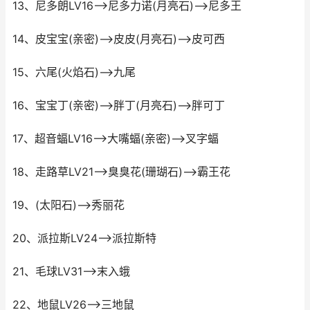
13、尼多朗LV16-->尼多力诺(月亮石)-->尼多王
14、皮宝宝(亲密)-->皮皮(月亮石)-->皮可西
15、六尾(火焰石)-->九尾
16、宝宝丁(亲密)-->胖丁(月亮石)-->胖可丁
17、超音蝠LV16-->大嘴蝠(亲密)-->叉字蝠
18、走路草LV21-->臭臭花(珊瑚石)-->霸王花
19、(太阳石)-->秀丽花
20、派拉斯LV24-->派拉斯特
21、毛球LV31-->末入蛾
22、地鼠LV26-->三地鼠