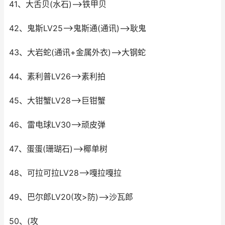
41、大舌贝(水石)-->铁甲贝
42、鬼斯LV25-->鬼斯通(通讯)-->耿鬼
43、大岩蛇(通讯+金属外衣)-->大钢蛇
44、素利普LV26-->素利拍
45、大钳蟹LV28-->巨钳蟹
46、雷电球LV30-->顽皮弹
47、蛋蛋(珊瑚石)-->椰单树
48、可拉可拉LV28-->嘎拉嘎拉
49、巴尔郎LV20(攻>防)-->沙瓦郎
50、(攻