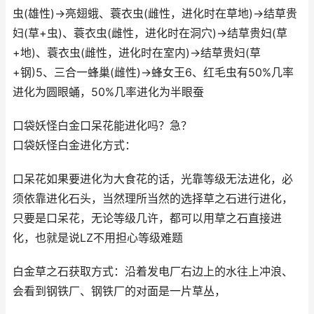
虫(雄性)→亮翅蛾、蓑衣虫(雌性，进化时在草地)→结草贵
妇(草+虫)、蓑衣虫(雌性，进化时在洞穴)→结草贵妇(草
+地)、蓑衣虫(雌性，进化时在室内)→结草贵妇(草
+钢)5、三合一蜂巢(雌性)→蜂女王6、红毛虫有50%几率
进化为圆眼蛹，50%几率进化为半眼蚕
口袋妖怪白金口呆花能进化吗？急？
口袋妖怪白金进化方式：
口呆花如果要进化为大食花的话，光靠等级无法进化，必
须依靠进化石头，当然理所当然的选择草之石进行进化，
只要是口呆花，无论等级几许，都可以用草之石直接进
化，也就是说LZ不用担心等级难题
白金草之石获取方式：沿着发电厂右边上的水往上冲浪、
会看到钢铁厂、钢铁厂的对面是一片草丛，