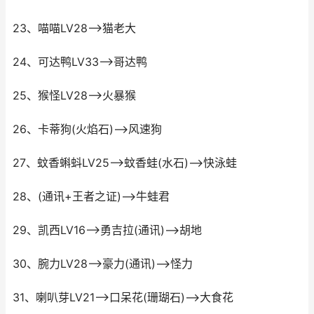
23、喵喵LV28-->猫老大
24、可达鸭LV33-->哥达鸭
25、猴怪LV28-->火暴猴
26、卡蒂狗(火焰石)-->风速狗
27、蚊香蝌蚪LV25-->蚊香蛙(水石)-->快泳蛙
28、(通讯+王者之证)-->牛蛙君
29、凯西LV16-->勇吉拉(通讯)-->胡地
30、腕力LV28-->豪力(通讯)-->怪力
31、喇叭芽LV21-->口呆花(珊瑚石)-->大食花