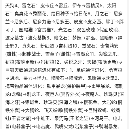
天狗4、雷之石：皮卡丘→雷丘、伊布→雷精灵5、太阳
石：臭臭花→秀丽花、给日种子→给日花6、月之石：尼多
兰→尼多后、尼多力诺→尼多王、皮皮→皮克西、胖丁→胖
可丁、圆尾猫→富贵猫7、光之石：双色玫瑰→假面玫瑰、
波克基古→波克基斯8、暗之石：梦妖→梦巫、黑暗鸦→绅
士鸦9、真丸石：粉红蛋→吉利蛋10、觉醒石：奇鲁莉安
(雄性)→超能战士、雪童子(雌性)→雪魔女11、尖锐之爪：
狃拉(夜晚更新)→犸狃拉12、尖锐之牙：天蝎(夜晚更新)→
巨钳天蝎通过通信进化有如下：1、单纯通信进化：勇吉拉
→胡地、豪力→怪力、隆隆石→隆隆岩、鬼斯通→耿鬼2、
携带物品通信进化：铁甲暴龙(保护装甲)→重甲暴龙、海刺
龙(龙鳞)→刺龙王、夜巨人(冥界外衣)→夜魔人、珍珠贝(深
海之牙)→猎斑鱼、珍珠贝(深海之鳞)→樱花鱼、大岩蛇(钢
铁外套)→大钢蛇、飞天螳螂(钢铁外套)→巨钳螳螂、蚊香
蛙(王者之证)→牛蛙王、呆河马(王者之证)→河马王、电击
兽(电器盒子)→电击魔、鸭嘴火龙(岩浆盒子)→鸭嘴暴龙、