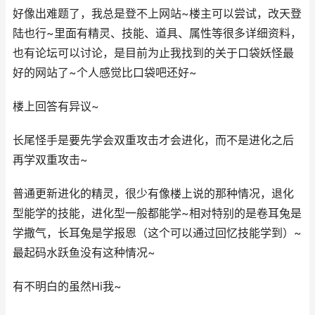
好像出难题了，我总是登不上网站~楼主可以尝试，改天登
陆也行~里面有精灵、技能、道具、属性等很多详细资料，
也有论坛可以讨论，是目前为止我找到的关于口袋妖怪最
好的网站了~个人感觉比口袋吧还好~
楼上回答有异议~
长尾怪手是要先学会双重攻击才会进化，而不是进化之后
再学双重攻击~
普通更新进化的精灵，很少有像楼上说的那种情况，退化
型能学的技能，进化型一般都能学~相对特别的是卷耳兔是
学撒气，长耳兔是学报恩（这个可以通过回忆技能学到）~
最起码水跃鱼没有这种情况~
有不明白的虽然Hi我~