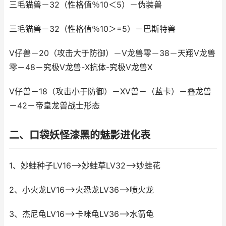
三毛猫兽－32（性格值％10＜5）－伪装兽
三毛猫兽－32（性格值％10＞=5）－巴斯特兽
V仔兽－20（攻击大于防御）－V龙兽零－38－天翔V龙兽
零－48－究极V龙兽-X抗体-究极V龙兽X
V仔兽－18（攻击小于防御）－XV兽－（蓝卡）－叠龙兽
－42－帝皇龙兽战士形态
二、口袋妖怪漆黑的魅影进化表
1、妙蛙种子LV16-->妙蛙草LV32-->妙蛙花
2、小火龙LV16-->火恐龙LV36-->喷火龙
3、杰尼龟LV16-->卡咪龟LV36-->水箭龟