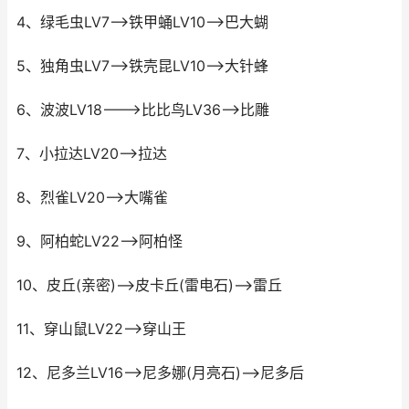
4、绿毛虫LV7-->铁甲蛹LV10-->巴大蝴
5、独角虫LV7-->铁壳昆LV10-->大针蜂
6、波波LV18--->比比鸟LV36-->比雕
7、小拉达LV20-->拉达
8、烈雀LV20-->大嘴雀
9、阿柏蛇LV22-->阿柏怪
10、皮丘(亲密)-->皮卡丘(雷电石)-->雷丘
11、穿山鼠LV22-->穿山王
12、尼多兰LV16-->尼多娜(月亮石)-->尼多后