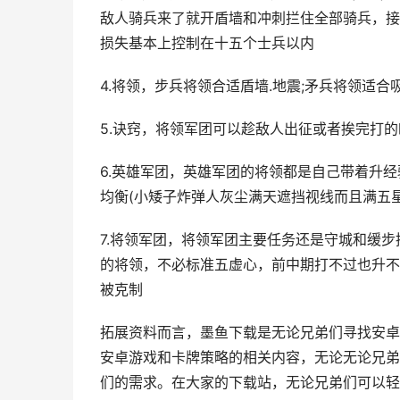
敌人骑兵来了就开盾墙和冲刺拦住全部骑兵，接
损失基本上控制在十五个士兵以内
4.将领，步兵将领合适盾墙.地震;矛兵将领适合吸
5.诀窍，将领军团可以趁敌人出征或者挨完打
6.英雄军团，英雄军团的将领都是自己带着升
均衡(小矮子炸弹人灰尘满天遮挡视线而且满五
7.将领军团，将领军团主要任务还是守城和缓
的将领，不必标准五虚心，前中期打不过也升不上
被克制
拓展资料而言，墨鱼下载是无论兄弟们寻找安卓
安卓游戏和卡牌策略的相关内容，无论无论兄弟
们的需求。在大家的下载站，无论兄弟们可以轻