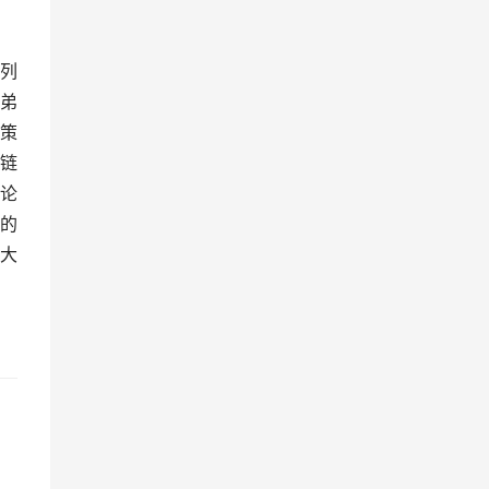
列
弟
策
链
论
的
大