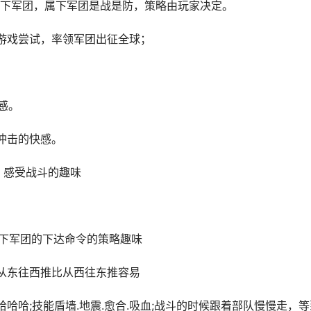
下军团，属下军团是战是防，策略由玩家决定。
的游戏尝试，率领军团出征全球；
感。
冲击的快感。
，感受战斗的趣味
属下军团的下达命令的策略趣味
，从东往西推比从西往东推容易
o哈哈哈;技能盾墙.地震.愈合.吸血;战斗的时候跟着部队慢慢走，