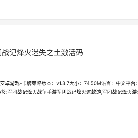
团战记烽火迷失之土激活码
游戏-卡牌策略版本：v1.3.7大小：74.50M语言：中文平台
标签:军团战记烽火战争手游军团战记烽火这款游,军团战记烽火游