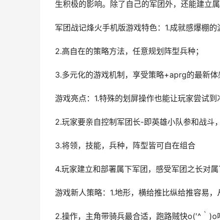
生积极的影响。除了自己的军团外，还能建立属
军团战记烽火手机版游戏特色：1.成就感爆棚
2.高自在的策略方法，任意规划阵型兵种；
3.多元化的游戏机制，享受策略+aprg的最新体
游戏亮点：1.特殊的划屏操作也能让玩家尝试到
2.玩家要亲自控制军团长-即英雄小队参和战斗
3.将领，技能，兵种，阵型皆可自在组合
4.玩家建立和部署属下军团，感受军团之长对
游戏新人策略：1.地形，横给推比纵给推容易
2.操作，主角带骑兵最合适，跑路贼快o(′^｀)