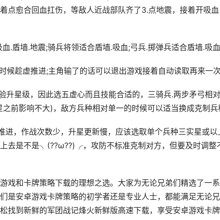
着点愈合回血扛伤，等敌人近战部队齐了3.点地震，接着开吸血
血.盾墙.地震;骑兵将领适合盾墙.吸血;弓兵.掷弹兵适合盾墙.吸
的时候趁虚推进;主角输了的话可以退出游戏接着自动读取再来一
经验升星级，因此选五虚心而且技能合适的，三骑兵.两步矛弓相
星之前影响不大)，敌方兵种相对单一的时候可以适当换成克制兵
步推进，作战次数少，升星更新慢，应该选取单个兵种三实星或以
去是不是╮(??ω??)╭，攻防不标准克制对方，但要及时调整
游戏和卡牌策略下载的理想之选。大家为无论兄弟们精选了一系
们是安卓游戏卡牌策略的初学者还是专业人士，都能满足无论兄
松找到新鲜的军团战记烽火新鲜版高速下载，享受安卓游戏卡牌