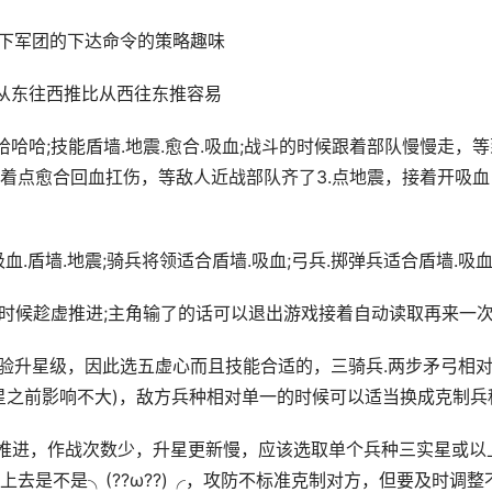
属下军团的下达命令的策略趣味
，从东往西推比从西往东推容易
o哈哈哈;技能盾墙.地震.愈合.吸血;战斗的时候跟着部队慢慢走，
着点愈合回血扛伤，等敌人近战部队齐了3.点地震，接着开吸血
血.盾墙.地震;骑兵将领适合盾墙.吸血;弓兵.掷弹兵适合盾墙.吸
的时候趁虚推进;主角输了的话可以退出游戏接着自动读取再来一
经验升星级，因此选五虚心而且技能合适的，三骑兵.两步矛弓相
星之前影响不大)，敌方兵种相对单一的时候可以适当换成克制兵
步推进，作战次数少，升星更新慢，应该选取单个兵种三实星或以
去是不是╮(??ω??)╭，攻防不标准克制对方，但要及时调整