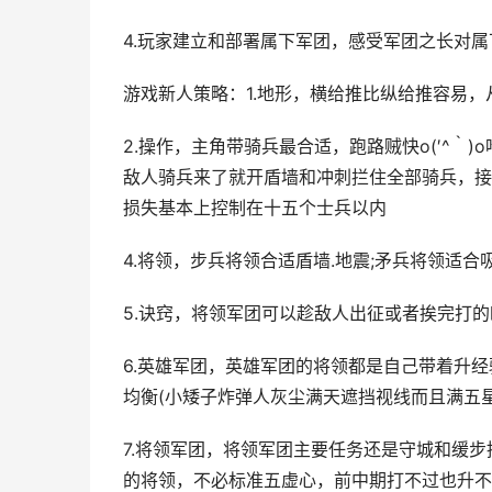
4.玩家建立和部署属下军团，感受军团之长对
游戏新人策略：1.地形，横给推比纵给推容易
2.操作，主角带骑兵最合适，跑路贼快o(′^｀)
敌人骑兵来了就开盾墙和冲刺拦住全部骑兵，接
损失基本上控制在十五个士兵以内
4.将领，步兵将领合适盾墙.地震;矛兵将领适合吸
5.诀窍，将领军团可以趁敌人出征或者挨完打
6.英雄军团，英雄军团的将领都是自己带着升
均衡(小矮子炸弹人灰尘满天遮挡视线而且满五
7.将领军团，将领军团主要任务还是守城和缓
的将领，不必标准五虚心，前中期打不过也升不上